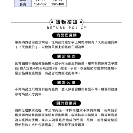
權轉讓予恩沛科技股份有限公司。
付款後7-11取貨
２．關於個人資料處理事宜，請瀏覽以下網址：
免運費
https://aftee.tw/terms/#terms3
３．未成年的使用者請事先徵得法定代理人或監護人之同意方可使用
宅配
「AFTEE先享後付」，若未經同意申辦者引起之損失，本公司不負相關責
任。
免運費
４．使用「AFTEE先享後付」時，將依據個別帳號之用戶狀況，依本公司即
時審查核予不同之上限額度；若仍有額度不足之情形，本公司將視審查結果
離島宅配
請求用戶進行身份認證。
免運費
５．嚴禁一人註冊多個帳號或使用他人資訊註冊。若發現惡意使用之情形，
恩沛科技股份有限公司將有權停止該用戶之使用額度並採取法律行動。