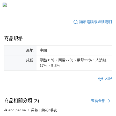
顯示電腦版詳細說明
商品規格
產地
中國
成份
聚酯31％、丙烯27％、尼龍22％、人造絲
17％、毛3％
客服
商品相關分類 (3)
查看全部
⛳️ and per se
男款 | 線衫/毛衣