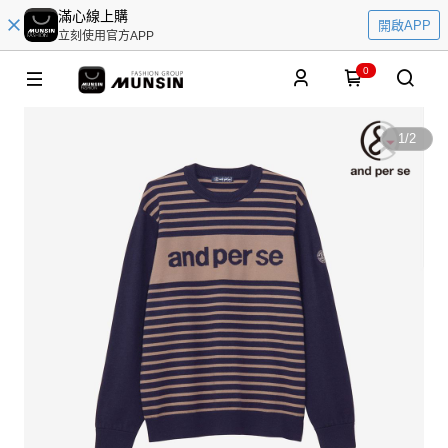
滿心線上購
開啟APP
立刻使用官方APP
0
1
/
2