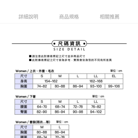
1.本服務由台灣大哥大提供，台灣大哥大用戶可立即使用無須另外申請。
2.付款方式選擇「大哥付你分期」，訂單成立後會自動跳轉到大哥付的交易
相關說明
流程，驗證手機門號後，選擇欲分期的期數、繳款截止日，確認付款後即完
【關於「AFTEE先享後付」】
詳細說明
商品規格
相關推薦
成交易。
ATM付款
AFTEE先享後付是「在收到商品之後才付款」的支付方式。 讓您購物簡單
3.實際核准額度、可分期數及費用金額請依後續交易確認頁面所載為準。
便利好安心！
4.訂單成立30分鐘內，如未前往確認交易或遇審核未通過，訂單將自動取
１．簡單：不需註冊會員、不需綁卡、不需儲值。
運送方式
消。如遇「轉專審核」未通過狀況，表示未達大哥付你分期系統評分，恕無
２．便利：只要手機號碼，簡訊認證，即可結帳。
法說明評估內容。
３．安心：先確認商品／服務後，再付款。
全家取貨付款
【繳款方式說明】
1.分期款項不併入電信帳單，「大哥付你分期」於每月結算日後寄送繳費提
免運費
【「AFTEE先享後付」結帳流程】
醒簡訊。
１．於結帳方式選擇「AFTEE先享後付」後，將跳轉至「AFTEE先享後付」
2.透過簡訊連結打開帳單後，可選擇「超商條碼／台灣大直營門市／銀行轉
付款後全家取貨
結帳頁面，進行簡訊認證並確認金額後，即可完成結帳。
帳／街口支付／iPASS MONEY」等通路繳費。
２．訂單成立數日內，您將收到繳費通知簡訊。
免運費
３．收到繳費通知簡訊後14天內，點擊此簡訊中的連結，可透過四大超商／
【注意事項】
ATM／網路銀行／等多元方式進行付款，方視為交易完成。
萊爾富取貨付款
1.本服務係由「台灣大哥大股份有限公司」（以下簡稱本公司）所提供，讓
※ 請注意：結帳手續完成當下不需立刻繳費，但若您需要取消訂單，請聯絡
用戶於交易時，得透過本服務購買商品或服務，並由商店將買賣／分期付款
免運費
購買商品的店家。未經商家同意取消之訂單仍視為有效，需透過AFTEE先享
買賣價金債權讓與本公司後，依約使用本公司帳單繳交帳款。
後付繳納相關費用。
2.基於同意付款使用「大哥付你分期」之契約關係目的，商店將以您的個人
付款後萊爾富取貨
※ 交易是否成功請以「AFTEE先享後付 」之結帳頁面顯示為準，若有關於
資料（包含姓名、電話或地址）提供予台灣大哥大進項蒐集、處理及利用，
是否繳費成功／繳費後需取消欲退款等相關疑問，請聯繫「AFTEE先享後付
免運費
由本公司與您本人進行分期帳單所需資料之確認、核對及更正。
客戶支援中心」
https://netprotections.freshdesk.com/support/home
3.完整用戶服務條款，請詳閱以下連結：
https://oppay.tw/userRule
7-11取貨付款
【注意事項】
１．透過由恩沛科技股份有限公司提供之「AFTEE先享後付」服務完成之交
免運費
易，需依本服務之必要範圍內提供個人資料，並將交易相關給付款項請求債