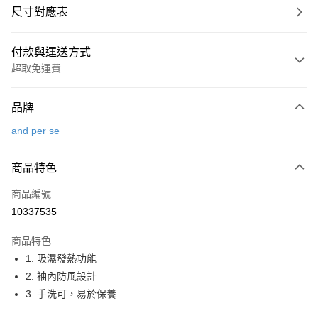
尺寸對應表
付款與運送方式
超取免運費
付款方式
品牌
信用卡一次付款
and per se
超商取貨付款
商品特色
LINE Pay
商品編號
Apple Pay
10337535
街口支付
商品特色
悠遊付
1. 吸濕發熱功能
大哥付你分期
2. 袖內防風設計
相關說明
3. 手洗可，易於保養
【大哥付你分期使用說明】
AFTEE先享後付