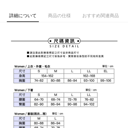
1. 本サービスは台湾大哥大によって提供され、台湾大哥大のユーザーは追
加の申請なしで即時に利用可能です。
説明
2. 支払い方法で「OP Pay Later」を選択すると、注文が成立した後に自動
一、 AFTEE代金後払いについて
詳細について
商品の仕様
おすすめ関連商品
的に OP Pay Later の取引プロセスに移行し、携帯番号を確認後、分割払
ATM払い
1.お支払い方法でAFTEE代金後払いを選択すると、携帯電話認証ウィンド
いの回数や支払い期限を選択し、支払いを確認すると取引が完了します。
ウが表示されます。
3. 実際の承認額、分割回数および費用については、後続の取引確認ページ
2.SMSで認証してお支払い手続を進めてください。
配送方法
を基準とします。
3.注文するときのお支払いは不要です。商品はご指定の住所に配送されま
4. 注文成立後30分以内に確認取引を行わない場合や審査が通過しない場
す。
全家取貨付款
合、注文は自動的にキャンセルされます。「転専審査」に未通過の状況が
4.ご注文が完了すると、携帯に支払い通知のSMSが届きます。アプリ会員
発生した場合は、システムの評価基準に達していないことを意味し、評価
送料無料
の場合は、AFTEE アプリプッシュ通知が届きます。
内容についての説明はいたしかねます。
5.商品受け取り時のお支払いは不要です。商品を確かめてから、SMSまた
付款後全家取貨
はアプリの通知に従って、4大コンビニ、またはATM/オンラインバンキン
グでお支払いください。
送料無料
【支払い方法の説明】
1. 分割払いの金額は電信請求書に統合されず、「OP Pay Later」は毎月の
代金納付期限は最短で 14 日以内ですので、ご注意ください。AFTEE アプ
萊爾富取貨付款
締め日後に支払いリマインダーのSMSを送信します。
リをダウンロードして AFTEE 会員になるとお支払い期限を最長 45 日以内
2. SMSのリンクを通じて請求書を開いた後、「コンビニバーコード／台湾
送料無料
まで延長できます。
大直営店舗／銀行振込／街口支払い／iPASS MONEY」などのチャネルで
支払いを選択できます。
付款後萊爾富取貨
お支払期限は、ショップが請求した期日と、AFTEEで延長できる日数をも
とに計算されます。AFTEEで注文すると、商品を受け取るまで支払い期限
送料無料
【注意事項】
を延長できますが、商品を期限内に受け取れない場合があります（例：予
1. 本サービスは「台湾大哥大株式会社」（以下「当社」といいます）によ
約商品や商品到着日が比較的遅い商品）。そのため、商品到着の有無に関
7-11取貨付款
って提供され、ユーザーが取引時に本サービスを通じて商品やサービスを
わらず、AFTEEで指定された期限内にお支払いください。
購入できるようにし、店舗が売買／分割払い売買の債権を当社に譲渡した
送料無料
後、契約に基づいて当社の請求書で帳款を支払うことになります。
二、支払い限度額