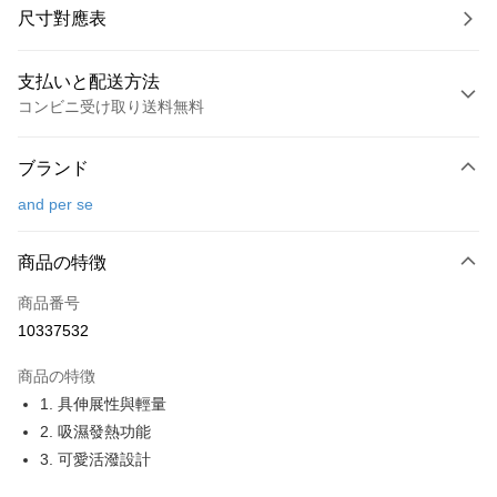
尺寸對應表
支払いと配送方法
コンビニ受け取り送料無料
お支払い方法
ブランド
クレジットカード1回払い
and per se
コンビニ店頭代金引換
LINE Pay
商品の特徴
Apple Pay
商品番号
10337532
JKOPAY
商品の特徴
Easy Wallet
1. 具伸展性與輕量
OP Pay Later
2. 吸濕發熱功能
説明
3. 可愛活潑設計
【OP Pay Later 使用説明】
AFTEE代金後払い