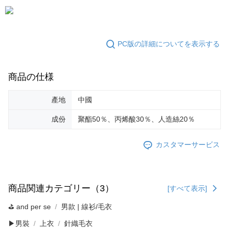
PC版の詳細についてを表示する
商品の仕様
產地
中國
成份
聚酯50％、丙烯酸30％、人造絲20％
カスタマーサービス
商品関連カテゴリー（3）
[すべて表示]
⛳️ and per se
男款 | 線衫/毛衣
▶男裝
上衣
針織毛衣