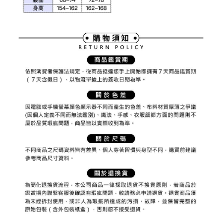
2. 「OP Pay Later」を利用する契約関係の目的から、店舗はあなたの個人
付款後7-11取貨
1.初回 AFTEEを ご利用の際に、認証結果及び当社の審査の結果に基づ
情報（名前、電話または住所を含む）を台湾大哥大に提供し、収集、処理
き、限度額が設定されます。
送料無料
および利用するために、当社があなた本人と分割請求書に必要な情報の確
2.決済金額は最低NT$20です。
認、照合および修正を行います。
3.現在、台湾の会員のみご利用いただけます。
宅配
3. 完全なユーザーサービス規約については、以下のリンクを参照してくだ
さい：
https://oppay.tw/userRule
三、利用規約「AFTEE代金後払い」（以下当サービスという）はネットプ
送料無料
ロテクションズ（以下 AFTEE という）が提供し、AFTEEが代金を徴収し
ます。当サービスご利用の際に提供しなければならない個人情報（注文者
離島宅配
の氏名、電話番号、受取人の氏名、電話番号、受取人住所を含むがこれに
送料無料
限らない）は、AFTEEに渡され当サービスで必要な範囲内で利用されま
す。AFTEEの個人情報の収集、処理、利用について、詳細はAFTEE公式ホ
ームページの『個人情報の収集、処理及び利用に関する声明』をご参照く
ださい（
https://aftee.tw/privacypolicy/
）。
AFTEEの初回ご利用の際に、審査を通過すれば、最高額がNT$10,000にな
ります。支払い期限を過ぎた場合、その金額に基づいて年利20%の遅延滞
納金が加算されます。未成年の利用者は、事前に法定代理人または後見人
の同意を得ればAFTEEをご利用いただけます。
個人情報の処理、利用について疑問がある、または関連する法律の権利を
行使したい場合は、ネットプロテクションズ
cs_tw@netprotections.co.jp
にご連絡ください。上記に示した個人情報を、必要な購入注文書とあわせ
てAFTEEにご提供いただく、またはAFTEEにあなたの個人情報の収集、処
理、利用を許可することににご同意いただけない場合は、当サービスを選
択しないでください。