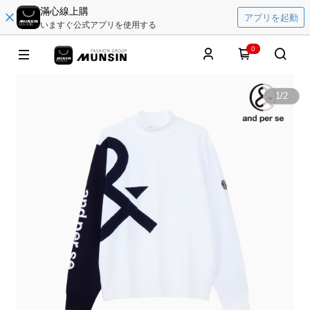
滿心線上購
アプリを起動
いますぐ公式アプリを使用する
0
1
/
2