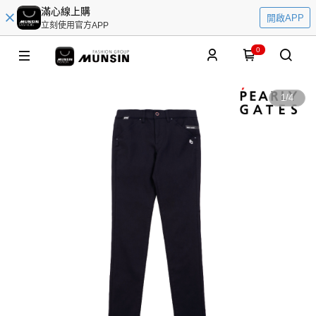
滿心線上購
開啟APP
立刻使用官方APP
0
1
/
4