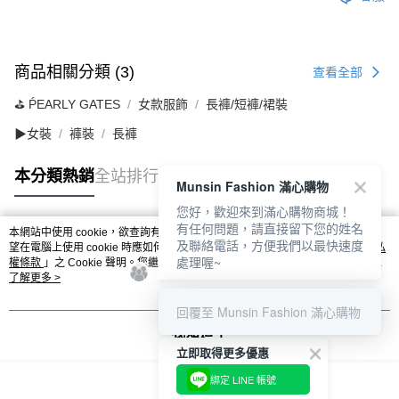
商品相關分類 (3)
查看全部
⛳️ ṔEARLY GATES
女款服飾
長褲/短褲/裙裝
▶女裝
褲裝
長褲
本分類熱銷
全站排行
Munsin Fashion 滿心購物
您好，歡迎來到滿心購物商城！
有任何問題，請直接留下您的姓名
本網站中使用 cookie，欲查詢有關本網站使用 cookie 方式之詳情，及若您不希
及聯絡電話，方便我們以最快速度
熱門標籤
望在電腦上使用 cookie 時應如何變更電腦的 cookie 設定，請參閱本網站「
隱私
處理喔~
權條款
」之 Cookie 聲明。您繼續使用本網站即表示您同意本公司得按本網站使
用條款之 Cookie 聲明使用 cookie。
了解更多 >
回覆至 Munsin Fashion 滿心購物
我知道了
立即取得更多優惠
綁定 LINE 帳號