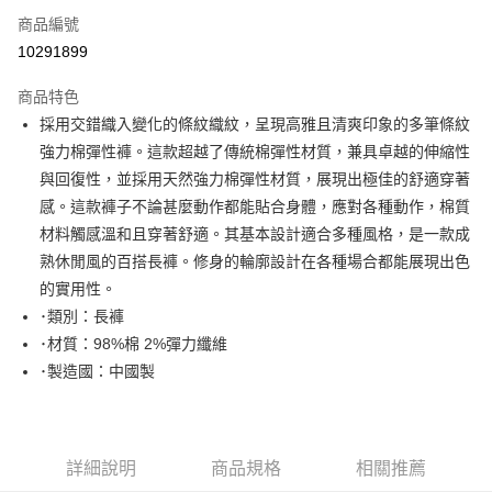
商品編號
Apple Pay
10291899
街口支付
商品特色
悠遊付
採用交錯織入變化的條紋織紋，呈現高雅且清爽印象的多筆條紋
大哥付你分期
強力棉彈性褲。這款超越了傳統棉彈性材質，兼具卓越的伸縮性
相關說明
與回復性，並採用天然強力棉彈性材質，展現出極佳的舒適穿著
【大哥付你分期使用說明】
感。這款褲子不論甚麼動作都能貼合身體，應對各種動作，棉質
AFTEE先享後付
1.本服務由台灣大哥大提供，台灣大哥大用戶可立即使用無須另外申請。
材料觸感溫和且穿著舒適。其基本設計適合多種風格，是一款成
2.付款方式選擇「大哥付你分期」，訂單成立後會自動跳轉到大哥付的交易
相關說明
流程，驗證手機門號後，選擇欲分期的期數、繳款截止日，確認付款後即完
熟休閒風的百搭長褲。修身的輪廓設計在各種場合都能展現出色
【關於「AFTEE先享後付」】
成交易。
ATM付款
AFTEE先享後付是「在收到商品之後才付款」的支付方式。 讓您購物簡單
的實用性。
3.實際核准額度、可分期數及費用金額請依後續交易確認頁面所載為準。
便利好安心！
･類別：長褲
4.訂單成立30分鐘內，如未前往確認交易或遇審核未通過，訂單將自動取
１．簡單：不需註冊會員、不需綁卡、不需儲值。
運送方式
消。如遇「轉專審核」未通過狀況，表示未達大哥付你分期系統評分，恕無
･材質：98%棉 2%彈力纖維
２．便利：只要手機號碼，簡訊認證，即可結帳。
法說明評估內容。
３．安心：先確認商品／服務後，再付款。
･製造國：中國製
全家取貨付款
【繳款方式說明】
1.分期款項不併入電信帳單，「大哥付你分期」於每月結算日後寄送繳費提
免運費
【「AFTEE先享後付」結帳流程】
醒簡訊。
１．於結帳方式選擇「AFTEE先享後付」後，將跳轉至「AFTEE先享後付」
2.透過簡訊連結打開帳單後，可選擇「超商條碼／台灣大直營門市／銀行轉
付款後全家取貨
結帳頁面，進行簡訊認證並確認金額後，即可完成結帳。
帳／街口支付／iPASS MONEY」等通路繳費。
２．訂單成立數日內，您將收到繳費通知簡訊。
詳細說明
商品規格
相關推薦
免運費
３．收到繳費通知簡訊後14天內，點擊此簡訊中的連結，可透過四大超商／