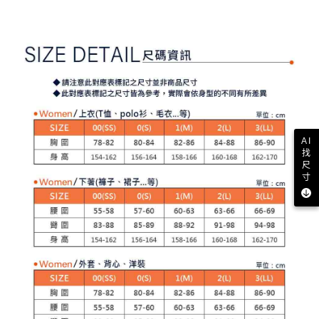
【注意事項】
ATM／網路銀行／等多元方式進行付款，方視為交易完成。
萊爾富取貨付款
1.本服務係由「台灣大哥大股份有限公司」（以下簡稱本公司）所提供，讓
※ 請注意：結帳手續完成當下不需立刻繳費，但若您需要取消訂單，請聯絡
用戶於交易時，得透過本服務購買商品或服務，並由商店將買賣／分期付款
免運費
購買商品的店家。未經商家同意取消之訂單仍視為有效，需透過AFTEE先享
買賣價金債權讓與本公司後，依約使用本公司帳單繳交帳款。
後付繳納相關費用。
2.基於同意付款使用「大哥付你分期」之契約關係目的，商店將以您的個人
付款後萊爾富取貨
※ 交易是否成功請以「AFTEE先享後付 」之結帳頁面顯示為準，若有關於
資料（包含姓名、電話或地址）提供予台灣大哥大進項蒐集、處理及利用，
是否繳費成功／繳費後需取消欲退款等相關疑問，請聯繫「AFTEE先享後付
免運費
由本公司與您本人進行分期帳單所需資料之確認、核對及更正。
客戶支援中心」
https://netprotections.freshdesk.com/support/home
3.完整用戶服務條款，請詳閱以下連結：
https://oppay.tw/userRule
7-11取貨付款
【注意事項】
１．透過由恩沛科技股份有限公司提供之「AFTEE先享後付」服務完成之交
免運費
易，需依本服務之必要範圍內提供個人資料，並將交易相關給付款項請求債
AI
權轉讓予恩沛科技股份有限公司。
付款後7-11取貨
找
２．關於個人資料處理事宜，請瀏覽以下網址：
尺
免運費
https://aftee.tw/terms/#terms3
寸
３．未成年的使用者請事先徵得法定代理人或監護人之同意方可使用
宅配
「AFTEE先享後付」，若未經同意申辦者引起之損失，本公司不負相關責
任。
免運費
４．使用「AFTEE先享後付」時，將依據個別帳號之用戶狀況，依本公司即
時審查核予不同之上限額度；若仍有額度不足之情形，本公司將視審查結果
離島宅配
請求用戶進行身份認證。
免運費
５．嚴禁一人註冊多個帳號或使用他人資訊註冊。若發現惡意使用之情形，
恩沛科技股份有限公司將有權停止該用戶之使用額度並採取法律行動。