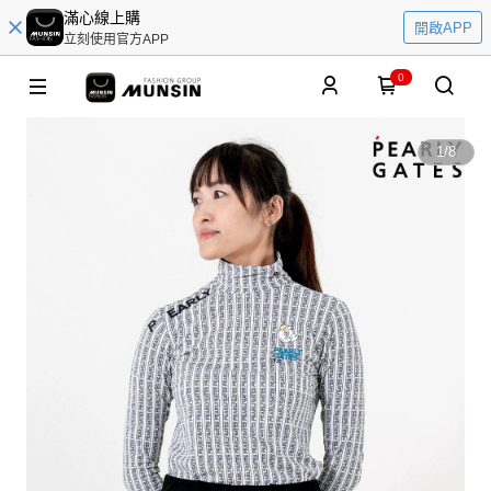
滿心線上購
開啟APP
立刻使用官方APP
0
1
/
8