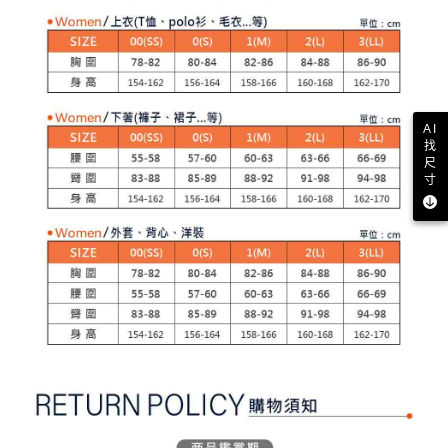
客戶支援中心」
https://netprotections.freshdesk.com/support/home
3.完整用戶服務條款，請詳閱以下連結：
https://oppay.tw/userRule
7-11取貨付款
【注意事項】
１．透過由恩沛科技股份有限公司提供之「AFTEE先享後付」服務完成之交
每筆NT$80，滿NT$2,000(含以上)免運費
易，需依本服務之必要範圍內提供個人資料，並將交易相關給付款項請求債
權轉讓予恩沛科技股份有限公司。
付款後7-11取貨
２．關於個人資料處理事宜，請瀏覽以下網址：
每筆NT$80，滿NT$2,000(含以上)免運費
AI
https://aftee.tw/terms/#terms3
找
３．未成年的使用者請事先徵得法定代理人或監護人之同意方可使用
宅配
尺
「AFTEE先享後付」，若未經同意申辦者引起之損失，本公司不負相關責
寸
任。
每筆NT$80，滿NT$2,000(含以上)免運費
４．使用「AFTEE先享後付」時，將依據個別帳號之用戶狀況，依本公司即
時審查核予不同之上限額度；若仍有額度不足之情形，本公司將視審查結果
離島宅配
請求用戶進行身份認證。
每筆NT$280，滿NT$2,000(含以上)免運費
５．嚴禁一人註冊多個帳號或使用他人資訊註冊。若發現惡意使用之情形，
恩沛科技股份有限公司將有權停止該用戶之使用額度並採取法律行動。