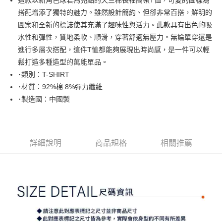
這款以新角色球君為亮點的天竺棉長袖高領T恤，可愛的圖樣為
大哥付你分期
搭配增添了獨特的魅力。雖然設計簡約、但卻非常百搭，鮮明的
相關說明
圖案和全新的標誌使其充滿了趣味性與活力。此款具有出色的吸
【大哥付你分期使用說明】
水性和彈性，質地柔軟、順滑，穿著舒適無壓力。無論單穿還是
AFTEE先享後付
1.本服務由台灣大哥大提供，台灣大哥大用戶可立即使用無須另外申請。
進行多層次搭配，這件T恤都能夠展現出時尚感，是一件可以輕
2.付款方式選擇「大哥付你分期」，訂單成立後會自動跳轉到大哥付的交易
相關說明
流程，驗證手機門號後，選擇欲分期的期數、繳款截止日，確認付款後即完
鬆打造多種造型的萬能單品。
【關於「AFTEE先享後付」】
成交易。
ATM付款
AFTEE先享後付是「在收到商品之後才付款」的支付方式。 讓您購物簡單
･類別：T-SHIRT
3.實際核准額度、可分期數及費用金額請依後續交易確認頁面所載為準。
便利好安心！
･材質：92%棉 8%彈力纖維
4.訂單成立30分鐘內，如未前往確認交易或遇審核未通過，訂單將自動取
１．簡單：不需註冊會員、不需綁卡、不需儲值。
運送方式
消。如遇「轉專審核」未通過狀況，表示未達大哥付你分期系統評分，恕無
･製造國：中國製
２．便利：只要手機號碼，簡訊認證，即可結帳。
法說明評估內容。
３．安心：先確認商品／服務後，再付款。
全家取貨付款
【繳款方式說明】
1.分期款項不併入電信帳單，「大哥付你分期」於每月結算日後寄送繳費提
每筆NT$80，滿NT$2,000(含以上)免運費
【「AFTEE先享後付」結帳流程】
醒簡訊。
１．於結帳方式選擇「AFTEE先享後付」後，將跳轉至「AFTEE先享後付」
2.透過簡訊連結打開帳單後，可選擇「超商條碼／台灣大直營門市／銀行轉
詳細說明
商品規格
相關推薦
付款後全家取貨
結帳頁面，進行簡訊認證並確認金額後，即可完成結帳。
帳／街口支付／iPASS MONEY」等通路繳費。
２．訂單成立數日內，您將收到繳費通知簡訊。
每筆NT$80，滿NT$2,000(含以上)免運費
３．收到繳費通知簡訊後14天內，點擊此簡訊中的連結，可透過四大超商／
【注意事項】
ATM／網路銀行／等多元方式進行付款，方視為交易完成。
萊爾富取貨付款
1.本服務係由「台灣大哥大股份有限公司」（以下簡稱本公司）所提供，讓
※ 請注意：結帳手續完成當下不需立刻繳費，但若您需要取消訂單，請聯絡
用戶於交易時，得透過本服務購買商品或服務，並由商店將買賣／分期付款
每筆NT$80，滿NT$2,000(含以上)免運費
購買商品的店家。未經商家同意取消之訂單仍視為有效，需透過AFTEE先享
買賣價金債權讓與本公司後，依約使用本公司帳單繳交帳款。
後付繳納相關費用。
2.基於同意付款使用「大哥付你分期」之契約關係目的，商店將以您的個人
付款後萊爾富取貨
※ 交易是否成功請以「AFTEE先享後付 」之結帳頁面顯示為準，若有關於
資料（包含姓名、電話或地址）提供予台灣大哥大進項蒐集、處理及利用，
是否繳費成功／繳費後需取消欲退款等相關疑問，請聯繫「AFTEE先享後付
每筆NT$80，滿NT$2,000(含以上)免運費
由本公司與您本人進行分期帳單所需資料之確認、核對及更正。