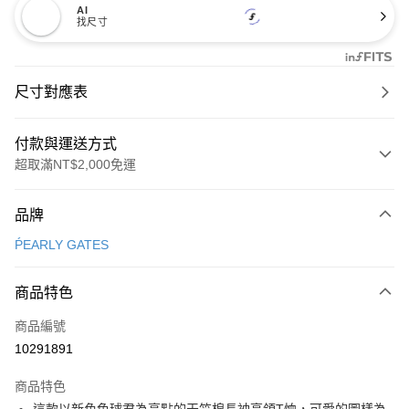
AI
找尺寸
尺寸對應表
付款與運送方式
超取滿NT$2,000免運
付款方式
品牌
信用卡一次付款
ṔEARLY GATES
超商取貨付款
商品特色
LINE Pay
商品編號
Apple Pay
10291891
街口支付
商品特色
悠遊付