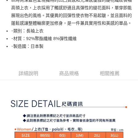
以時尚深藍色呈現獨特的凹凸質感和光澤感優雅的緹花織紋長袖
大哥付你分期
高領上衣，上衣採用了觸感舒適且具彈性的緹花面料，單穿即能
相關說明
展現出色的風格。其優異的回彈性使衣物不易起皺，並且面料的
【大哥付你分期使用說明】
蓬鬆感讓整體輪廓更加修身，是一件兼具實用性和美感的單品。
AFTEE先享後付
1.本服務由台灣大哥大提供，台灣大哥大用戶可立即使用無須另外申請。
･類別：長袖上衣
2.付款方式選擇「大哥付你分期」，訂單成立後會自動跳轉到大哥付的交易
相關說明
流程，驗證手機門號後，選擇欲分期的期數、繳款截止日，確認付款後即完
･材質：92%聚酯纖維 8%彈性纖維
【關於「AFTEE先享後付」】
成交易。
ATM付款
AFTEE先享後付是「在收到商品之後才付款」的支付方式。 讓您購物簡單
･製造國：日本製
3.實際核准額度、可分期數及費用金額請依後續交易確認頁面所載為準。
便利好安心！
4.訂單成立30分鐘內，如未前往確認交易或遇審核未通過，訂單將自動取
１．簡單：不需註冊會員、不需綁卡、不需儲值。
運送方式
消。如遇「轉專審核」未通過狀況，表示未達大哥付你分期系統評分，恕無
２．便利：只要手機號碼，簡訊認證，即可結帳。
法說明評估內容。
３．安心：先確認商品／服務後，再付款。
全家取貨付款
【繳款方式說明】
詳細說明
商品規格
相關推薦
1.分期款項不併入電信帳單，「大哥付你分期」於每月結算日後寄送繳費提
免運費
【「AFTEE先享後付」結帳流程】
醒簡訊。
１．於結帳方式選擇「AFTEE先享後付」後，將跳轉至「AFTEE先享後付」
2.透過簡訊連結打開帳單後，可選擇「超商條碼／台灣大直營門市／銀行轉
付款後全家取貨
結帳頁面，進行簡訊認證並確認金額後，即可完成結帳。
帳／街口支付／iPASS MONEY」等通路繳費。
２．訂單成立數日內，您將收到繳費通知簡訊。
免運費
３．收到繳費通知簡訊後14天內，點擊此簡訊中的連結，可透過四大超商／
【注意事項】
ATM／網路銀行／等多元方式進行付款，方視為交易完成。
萊爾富取貨付款
1.本服務係由「台灣大哥大股份有限公司」（以下簡稱本公司）所提供，讓
※ 請注意：結帳手續完成當下不需立刻繳費，但若您需要取消訂單，請聯絡
用戶於交易時，得透過本服務購買商品或服務，並由商店將買賣／分期付款
免運費
購買商品的店家。未經商家同意取消之訂單仍視為有效，需透過AFTEE先享
買賣價金債權讓與本公司後，依約使用本公司帳單繳交帳款。
後付繳納相關費用。
2.基於同意付款使用「大哥付你分期」之契約關係目的，商店將以您的個人
付款後萊爾富取貨
※ 交易是否成功請以「AFTEE先享後付 」之結帳頁面顯示為準，若有關於
資料（包含姓名、電話或地址）提供予台灣大哥大進項蒐集、處理及利用，
是否繳費成功／繳費後需取消欲退款等相關疑問，請聯繫「AFTEE先享後付
免運費
由本公司與您本人進行分期帳單所需資料之確認、核對及更正。