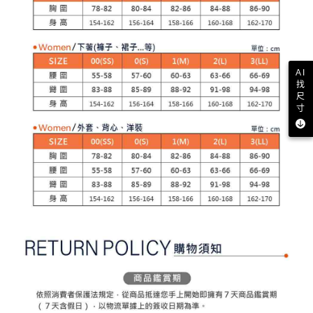
客戶支援中心」
https://netprotections.freshdesk.com/support/home
3.完整用戶服務條款，請詳閱以下連結：
https://oppay.tw/userRule
7-11取貨付款
【注意事項】
１．透過由恩沛科技股份有限公司提供之「AFTEE先享後付」服務完成之交
免運費
易，需依本服務之必要範圍內提供個人資料，並將交易相關給付款項請求債
權轉讓予恩沛科技股份有限公司。
付款後7-11取貨
AI
２．關於個人資料處理事宜，請瀏覽以下網址：
找
免運費
https://aftee.tw/terms/#terms3
尺
３．未成年的使用者請事先徵得法定代理人或監護人之同意方可使用
寸
宅配
「AFTEE先享後付」，若未經同意申辦者引起之損失，本公司不負相關責
任。
免運費
４．使用「AFTEE先享後付」時，將依據個別帳號之用戶狀況，依本公司即
時審查核予不同之上限額度；若仍有額度不足之情形，本公司將視審查結果
離島宅配
請求用戶進行身份認證。
免運費
５．嚴禁一人註冊多個帳號或使用他人資訊註冊。若發現惡意使用之情形，
恩沛科技股份有限公司將有權停止該用戶之使用額度並採取法律行動。