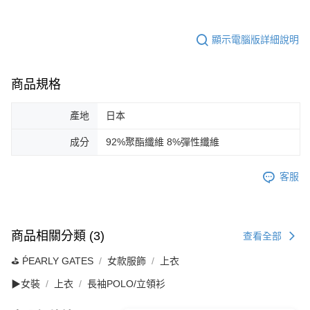
顯示電腦版詳細說明
商品規格
產地
日本
成分
92%聚酯纖維 8%彈性纖維
客服
商品相關分類 (3)
查看全部
⛳️ ṔEARLY GATES
女款服飾
上衣
▶女裝
上衣
長袖POLO/立領衫