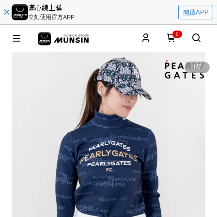
滿心線上購
開啟APP
立刻使用官方APP
0
1
/
7