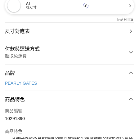
AI
找尺寸
尺寸對應表
付款與運送方式
超取免運費
付款方式
品牌
信用卡一次付款
ṔEARLY GATES
超商取貨付款
商品特色
LINE Pay
商品編號
Apple Pay
10291890
街口支付
商品特色
悠遊付