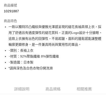
商品編號
Apple Pay
10291887
街口支付
商品特色
悠遊付
一款以獨特凹凸織紋與優雅光澤感呈現的緹花長袖高領上衣，採
大哥付你分期
用了舒適且有適度彈性的緹花質料，正面的Logo設計十分搶眼。
相關說明
這款上衣擁有出色的回彈性，不易起皺，面料的蓬鬆感能讓整體
【大哥付你分期使用說明】
輪廓更顯修身，是一件兼具時尚與實用性的單品。
AFTEE先享後付
1.本服務由台灣大哥大提供，台灣大哥大用戶可立即使用無須另外申請。
･類別：長袖上衣
2.付款方式選擇「大哥付你分期」，訂單成立後會自動跳轉到大哥付的交易
相關說明
流程，驗證手機門號後，選擇欲分期的期數、繳款截止日，確認付款後即完
･材質：92%聚酯纖維 8%彈性纖維
【關於「AFTEE先享後付」】
成交易。
ATM付款
AFTEE先享後付是「在收到商品之後才付款」的支付方式。 讓您購物簡單
･製造國：日本製
3.實際核准額度、可分期數及費用金額請依後續交易確認頁面所載為準。
便利好安心！
*請與深色及白色衣物分開洗滌
4.訂單成立30分鐘內，如未前往確認交易或遇審核未通過，訂單將自動取
１．簡單：不需註冊會員、不需綁卡、不需儲值。
運送方式
消。如遇「轉專審核」未通過狀況，表示未達大哥付你分期系統評分，恕無
２．便利：只要手機號碼，簡訊認證，即可結帳。
法說明評估內容。
３．安心：先確認商品／服務後，再付款。
全家取貨付款
【繳款方式說明】
1.分期款項不併入電信帳單，「大哥付你分期」於每月結算日後寄送繳費提
免運費
【「AFTEE先享後付」結帳流程】
詳細說明
商品規格
相關推薦
醒簡訊。
１．於結帳方式選擇「AFTEE先享後付」後，將跳轉至「AFTEE先享後付」
2.透過簡訊連結打開帳單後，可選擇「超商條碼／台灣大直營門市／銀行轉
付款後全家取貨
結帳頁面，進行簡訊認證並確認金額後，即可完成結帳。
帳／街口支付／iPASS MONEY」等通路繳費。
２．訂單成立數日內，您將收到繳費通知簡訊。
免運費
３．收到繳費通知簡訊後14天內，點擊此簡訊中的連結，可透過四大超商／