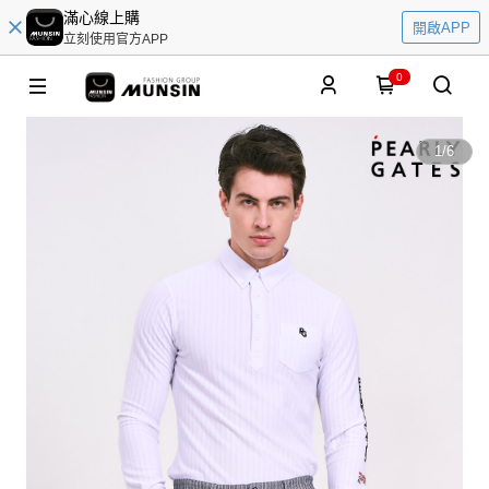
滿心線上購
開啟APP
立刻使用官方APP
0
1
/
6