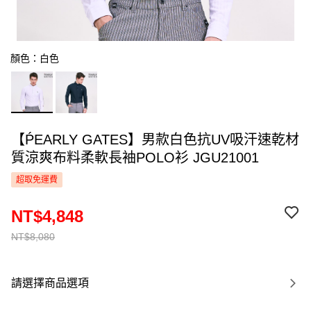
顏色：白色
【ṔEARLY GATES】男款白色抗UV吸汗速乾材
質涼爽布料柔軟長袖POLO衫 JGU21001
超取免運費
NT$4,848
NT$8,080
請選擇商品選項