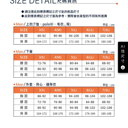
【注意事項】
ATM／網路銀行／等多元方式進行付款，方視為交易完成。
萊爾富取貨付款
1.本服務係由「台灣大哥大股份有限公司」（以下簡稱本公司）所提供，讓
※ 請注意：結帳手續完成當下不需立刻繳費，但若您需要取消訂單，請聯絡
用戶於交易時，得透過本服務購買商品或服務，並由商店將買賣／分期付款
免運費
購買商品的店家。未經商家同意取消之訂單仍視為有效，需透過AFTEE先享
買賣價金債權讓與本公司後，依約使用本公司帳單繳交帳款。
後付繳納相關費用。
2.基於同意付款使用「大哥付你分期」之契約關係目的，商店將以您的個人
付款後萊爾富取貨
※ 交易是否成功請以「AFTEE先享後付 」之結帳頁面顯示為準，若有關於
資料（包含姓名、電話或地址）提供予台灣大哥大進項蒐集、處理及利用，
是否繳費成功／繳費後需取消欲退款等相關疑問，請聯繫「AFTEE先享後付
免運費
由本公司與您本人進行分期帳單所需資料之確認、核對及更正。
客戶支援中心」
https://netprotections.freshdesk.com/support/home
3.完整用戶服務條款，請詳閱以下連結：
https://oppay.tw/userRule
7-11取貨付款
【注意事項】
AI
１．透過由恩沛科技股份有限公司提供之「AFTEE先享後付」服務完成之交
免運費
找
易，需依本服務之必要範圍內提供個人資料，並將交易相關給付款項請求債
尺
權轉讓予恩沛科技股份有限公司。
付款後7-11取貨
寸
２．關於個人資料處理事宜，請瀏覽以下網址：
免運費
https://aftee.tw/terms/#terms3
３．未成年的使用者請事先徵得法定代理人或監護人之同意方可使用
宅配
「AFTEE先享後付」，若未經同意申辦者引起之損失，本公司不負相關責
任。
免運費
４．使用「AFTEE先享後付」時，將依據個別帳號之用戶狀況，依本公司即
時審查核予不同之上限額度；若仍有額度不足之情形，本公司將視審查結果
離島宅配
請求用戶進行身份認證。
免運費
５．嚴禁一人註冊多個帳號或使用他人資訊註冊。若發現惡意使用之情形，
恩沛科技股份有限公司將有權停止該用戶之使用額度並採取法律行動。