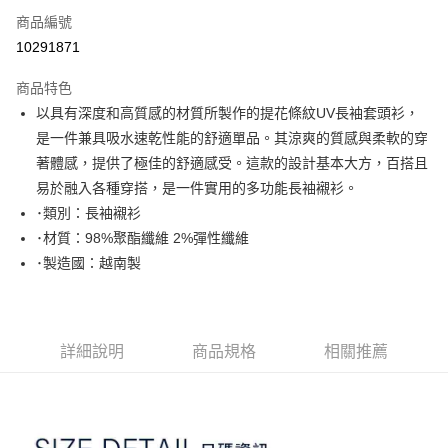
商品編號
Apple Pay
10291871
街口支付
商品特色
悠遊付
以具有深度和高質感的材質所製作的提花條紋UV長袖套頭衫，
大哥付你分期
是一件兼具吸水速乾性能的舒適單品。其涼爽的質感與柔軟的穿
相關說明
著體感，提供了極佳的舒適感受。這款的設計基本大方，百搭且
【大哥付你分期使用說明】
易於融入各種穿搭，是一件實用的多功能長袖襯衫。
AFTEE先享後付
1.本服務由台灣大哥大提供，台灣大哥大用戶可立即使用無須另外申請。
･類別：長袖襯衫
2.付款方式選擇「大哥付你分期」，訂單成立後會自動跳轉到大哥付的交易
相關說明
流程，驗證手機門號後，選擇欲分期的期數、繳款截止日，確認付款後即完
･材質：98%聚酯纖維 2%彈性纖維
【關於「AFTEE先享後付」】
成交易。
ATM付款
AFTEE先享後付是「在收到商品之後才付款」的支付方式。 讓您購物簡單
･製造國：越南製
3.實際核准額度、可分期數及費用金額請依後續交易確認頁面所載為準。
便利好安心！
4.訂單成立30分鐘內，如未前往確認交易或遇審核未通過，訂單將自動取
１．簡單：不需註冊會員、不需綁卡、不需儲值。
運送方式
消。如遇「轉專審核」未通過狀況，表示未達大哥付你分期系統評分，恕無
２．便利：只要手機號碼，簡訊認證，即可結帳。
法說明評估內容。
３．安心：先確認商品／服務後，再付款。
全家取貨付款
【繳款方式說明】
詳細說明
商品規格
相關推薦
1.分期款項不併入電信帳單，「大哥付你分期」於每月結算日後寄送繳費提
免運費
【「AFTEE先享後付」結帳流程】
醒簡訊。
１．於結帳方式選擇「AFTEE先享後付」後，將跳轉至「AFTEE先享後付」
2.透過簡訊連結打開帳單後，可選擇「超商條碼／台灣大直營門市／銀行轉
付款後全家取貨
結帳頁面，進行簡訊認證並確認金額後，即可完成結帳。
帳／街口支付／iPASS MONEY」等通路繳費。
２．訂單成立數日內，您將收到繳費通知簡訊。
免運費
３．收到繳費通知簡訊後14天內，點擊此簡訊中的連結，可透過四大超商／