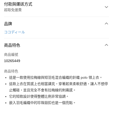
付款與運送方式
超取免運費
付款方式
品牌
信用卡一次付款
ココディール
超商取貨付款
商品特色
LINE Pay
商品編號
Apple Pay
10265449
街口支付
商品特色
悠遊付
這是一款使用拉梅線與短羽毛混合編織的針織 polo 領上衣。
大哥付你分期
這款上衣在質感上也相當講究，穿著起來柔軟舒適，讓人不想停
相關說明
止觸碰，並且完全不會有拉梅線的刺痛感。
【大哥付你分期使用說明】
它的短款設計使得整體比例非常協調。
AFTEE先享後付
1.本服務由台灣大哥大提供，台灣大哥大用戶可立即使用無須另外申請。
嵌入羽毛編織中的珍珠鈕扣也是一個亮點。
2.付款方式選擇「大哥付你分期」，訂單成立後會自動跳轉到大哥付的交易
相關說明
流程，驗證手機門號後，選擇欲分期的期數、繳款截止日，確認付款後即完
【關於「AFTEE先享後付」】
成交易。