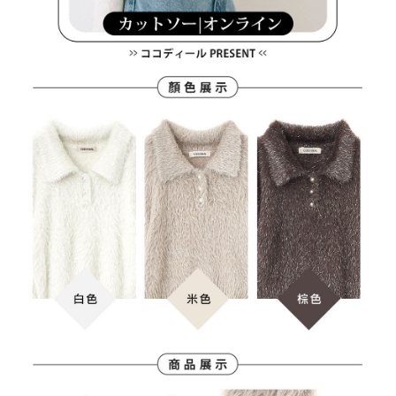
３．未成年的使用者請事先徵得法定代理人或監護人之同意方可使用
宅配
「AFTEE先享後付」，若未經同意申辦者引起之損失，本公司不負相關責
任。
免運費
４．使用「AFTEE先享後付」時，將依據個別帳號之用戶狀況，依本公司即
時審查核予不同之上限額度；若仍有額度不足之情形，本公司將視審查結果
離島宅配
請求用戶進行身份認證。
免運費
５．嚴禁一人註冊多個帳號或使用他人資訊註冊。若發現惡意使用之情形，
恩沛科技股份有限公司將有權停止該用戶之使用額度並採取法律行動。