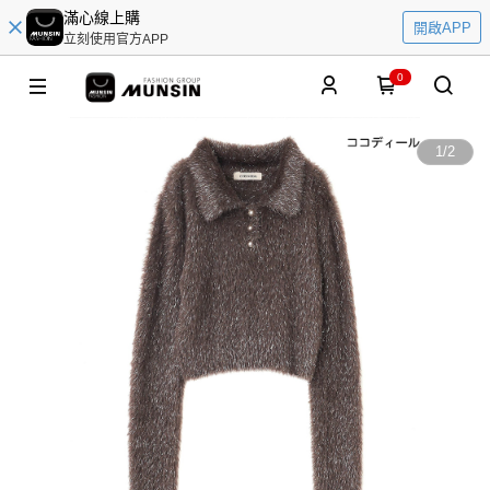
滿心線上購
開啟APP
立刻使用官方APP
0
1
/
2