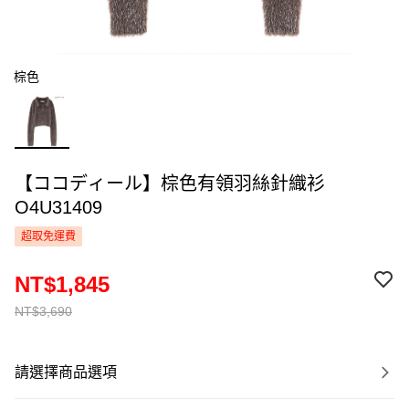
棕色
【ココディール】棕色有領羽絲針織衫
O4U31409
超取免運費
NT$1,845
NT$3,690
請選擇商品選項