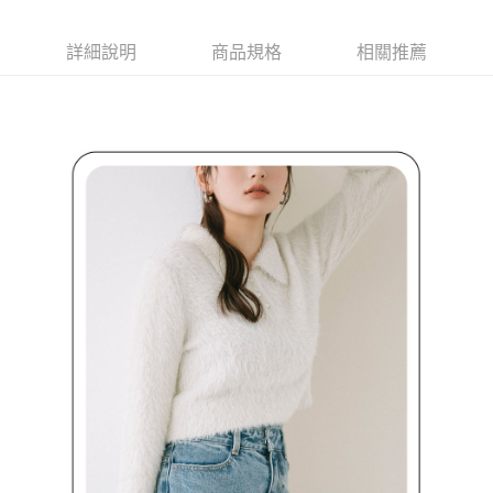
ATM付款
AFTEE先享後付是「在收到商品之後才付款」的支付方式。 讓您購物簡單
3.實際核准額度、可分期數及費用金額請依後續交易確認頁面所載為準。
便利好安心！
4.訂單成立30分鐘內，如未前往確認交易或遇審核未通過，訂單將自動取
１．簡單：不需註冊會員、不需綁卡、不需儲值。
詳細說明
商品規格
相關推薦
運送方式
消。如遇「轉專審核」未通過狀況，表示未達大哥付你分期系統評分，恕無
２．便利：只要手機號碼，簡訊認證，即可結帳。
法說明評估內容。
３．安心：先確認商品／服務後，再付款。
全家取貨付款
【繳款方式說明】
1.分期款項不併入電信帳單，「大哥付你分期」於每月結算日後寄送繳費提
免運費
【「AFTEE先享後付」結帳流程】
醒簡訊。
１．於結帳方式選擇「AFTEE先享後付」後，將跳轉至「AFTEE先享後付」
2.透過簡訊連結打開帳單後，可選擇「超商條碼／台灣大直營門市／銀行轉
付款後全家取貨
結帳頁面，進行簡訊認證並確認金額後，即可完成結帳。
帳／街口支付／iPASS MONEY」等通路繳費。
２．訂單成立數日內，您將收到繳費通知簡訊。
免運費
３．收到繳費通知簡訊後14天內，點擊此簡訊中的連結，可透過四大超商／
【注意事項】
ATM／網路銀行／等多元方式進行付款，方視為交易完成。
萊爾富取貨付款
1.本服務係由「台灣大哥大股份有限公司」（以下簡稱本公司）所提供，讓
※ 請注意：結帳手續完成當下不需立刻繳費，但若您需要取消訂單，請聯絡
用戶於交易時，得透過本服務購買商品或服務，並由商店將買賣／分期付款
免運費
購買商品的店家。未經商家同意取消之訂單仍視為有效，需透過AFTEE先享
買賣價金債權讓與本公司後，依約使用本公司帳單繳交帳款。
後付繳納相關費用。
2.基於同意付款使用「大哥付你分期」之契約關係目的，商店將以您的個人
付款後萊爾富取貨
※ 交易是否成功請以「AFTEE先享後付 」之結帳頁面顯示為準，若有關於
資料（包含姓名、電話或地址）提供予台灣大哥大進項蒐集、處理及利用，
是否繳費成功／繳費後需取消欲退款等相關疑問，請聯繫「AFTEE先享後付
免運費
由本公司與您本人進行分期帳單所需資料之確認、核對及更正。
客戶支援中心」
https://netprotections.freshdesk.com/support/home
3.完整用戶服務條款，請詳閱以下連結：
https://oppay.tw/userRule
7-11取貨付款
【注意事項】
１．透過由恩沛科技股份有限公司提供之「AFTEE先享後付」服務完成之交
免運費
易，需依本服務之必要範圍內提供個人資料，並將交易相關給付款項請求債
權轉讓予恩沛科技股份有限公司。
付款後7-11取貨
２．關於個人資料處理事宜，請瀏覽以下網址：
免運費
https://aftee.tw/terms/#terms3