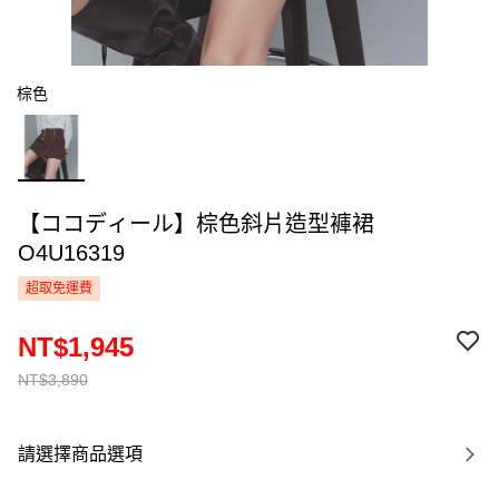
棕色
【ココディール】棕色斜片造型褲裙
O4U16319
超取免運費
NT$1,945
NT$3,890
請選擇商品選項