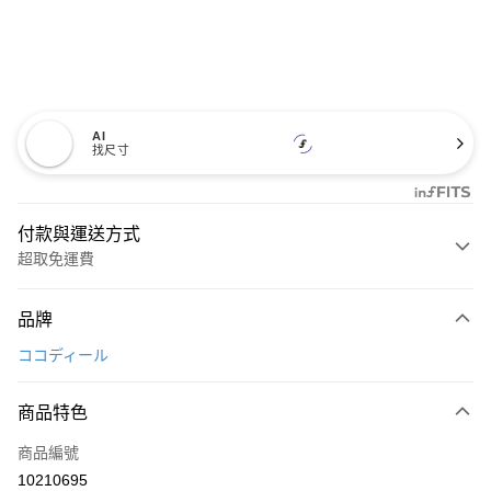
AI
找尺寸
付款與運送方式
超取免運費
付款方式
品牌
信用卡一次付款
ココディール
超商取貨付款
商品特色
LINE Pay
商品編號
Apple Pay
10210695