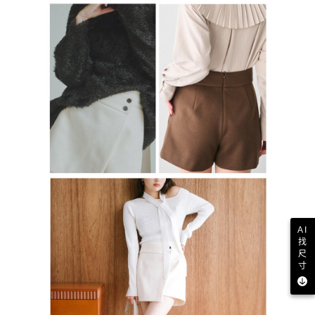
AI
找
尺
寸