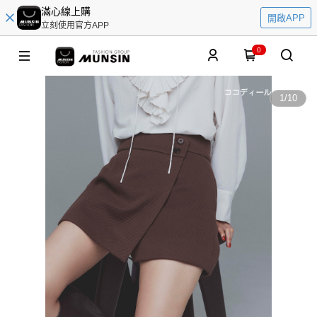
滿心線上購
開啟APP
立刻使用官方APP
0
1
/
10