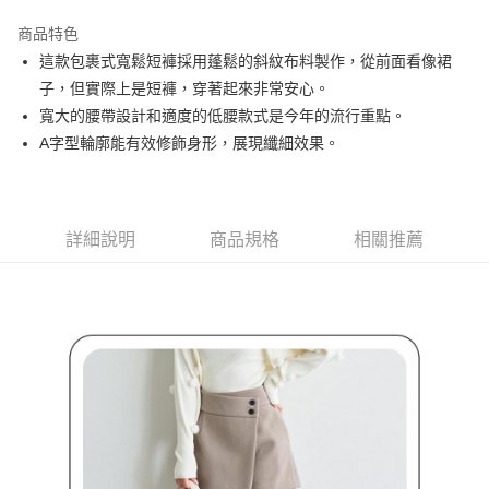
街口支付
商品特色
悠遊付
這款包裹式寬鬆短褲採用蓬鬆的斜紋布料製作，從前面看像裙
大哥付你分期
子，但實際上是短褲，穿著起來非常安心。
相關說明
寬大的腰帶設計和適度的低腰款式是今年的流行重點。
【大哥付你分期使用說明】
A字型輪廓能有效修飾身形，展現纖細效果。
AFTEE先享後付
1.本服務由台灣大哥大提供，台灣大哥大用戶可立即使用無須另外申請。
2.付款方式選擇「大哥付你分期」，訂單成立後會自動跳轉到大哥付的交易
相關說明
流程，驗證手機門號後，選擇欲分期的期數、繳款截止日，確認付款後即完
【關於「AFTEE先享後付」】
成交易。
ATM付款
AFTEE先享後付是「在收到商品之後才付款」的支付方式。 讓您購物簡單
3.實際核准額度、可分期數及費用金額請依後續交易確認頁面所載為準。
詳細說明
商品規格
相關推薦
便利好安心！
4.訂單成立30分鐘內，如未前往確認交易或遇審核未通過，訂單將自動取
１．簡單：不需註冊會員、不需綁卡、不需儲值。
運送方式
消。如遇「轉專審核」未通過狀況，表示未達大哥付你分期系統評分，恕無
２．便利：只要手機號碼，簡訊認證，即可結帳。
法說明評估內容。
３．安心：先確認商品／服務後，再付款。
全家取貨付款
【繳款方式說明】
1.分期款項不併入電信帳單，「大哥付你分期」於每月結算日後寄送繳費提
免運費
【「AFTEE先享後付」結帳流程】
醒簡訊。
１．於結帳方式選擇「AFTEE先享後付」後，將跳轉至「AFTEE先享後付」
2.透過簡訊連結打開帳單後，可選擇「超商條碼／台灣大直營門市／銀行轉
付款後全家取貨
結帳頁面，進行簡訊認證並確認金額後，即可完成結帳。
帳／街口支付／iPASS MONEY」等通路繳費。
２．訂單成立數日內，您將收到繳費通知簡訊。
免運費
３．收到繳費通知簡訊後14天內，點擊此簡訊中的連結，可透過四大超商／
【注意事項】
ATM／網路銀行／等多元方式進行付款，方視為交易完成。
萊爾富取貨付款
1.本服務係由「台灣大哥大股份有限公司」（以下簡稱本公司）所提供，讓
※ 請注意：結帳手續完成當下不需立刻繳費，但若您需要取消訂單，請聯絡
用戶於交易時，得透過本服務購買商品或服務，並由商店將買賣／分期付款
免運費
購買商品的店家。未經商家同意取消之訂單仍視為有效，需透過AFTEE先享