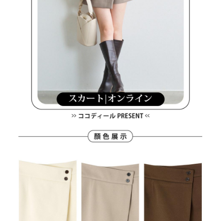
買賣價金債權讓與本公司後，依約使用本公司帳單繳交帳款。
後付繳納相關費用。
2.基於同意付款使用「大哥付你分期」之契約關係目的，商店將以您的個人
付款後萊爾富取貨
※ 交易是否成功請以「AFTEE先享後付 」之結帳頁面顯示為準，若有關於
資料（包含姓名、電話或地址）提供予台灣大哥大進項蒐集、處理及利用，
是否繳費成功／繳費後需取消欲退款等相關疑問，請聯繫「AFTEE先享後付
免運費
由本公司與您本人進行分期帳單所需資料之確認、核對及更正。
客戶支援中心」
https://netprotections.freshdesk.com/support/home
3.完整用戶服務條款，請詳閱以下連結：
https://oppay.tw/userRule
7-11取貨付款
【注意事項】
１．透過由恩沛科技股份有限公司提供之「AFTEE先享後付」服務完成之交
免運費
易，需依本服務之必要範圍內提供個人資料，並將交易相關給付款項請求債
權轉讓予恩沛科技股份有限公司。
付款後7-11取貨
２．關於個人資料處理事宜，請瀏覽以下網址：
免運費
https://aftee.tw/terms/#terms3
３．未成年的使用者請事先徵得法定代理人或監護人之同意方可使用
宅配
「AFTEE先享後付」，若未經同意申辦者引起之損失，本公司不負相關責
任。
免運費
４．使用「AFTEE先享後付」時，將依據個別帳號之用戶狀況，依本公司即
時審查核予不同之上限額度；若仍有額度不足之情形，本公司將視審查結果
離島宅配
請求用戶進行身份認證。
免運費
５．嚴禁一人註冊多個帳號或使用他人資訊註冊。若發現惡意使用之情形，
恩沛科技股份有限公司將有權停止該用戶之使用額度並採取法律行動。