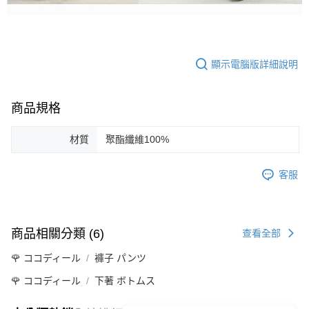
顯示電腦版詳細說明
商品規格
材質
聚酯纖維100%
客服
商品相關分類 (6)
查看全部
🌹 ココディール
褲子 パンツ
🌹 ココディール
下著 ボトムス