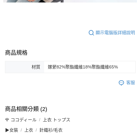
顯示電腦版詳細說明
商品規格
材質
嫘縈82%聚酯纖維18%聚酯纖維65%
客服
商品相關分類 (2)
🌹 ココディール
上衣 トップス
▶女裝
上衣
針織衫/毛衣