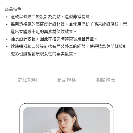
街口支付
商品特色
悠遊付
這款以條紋口袋設計為亮點，造型非常精緻。
大哥付你分期
採用透視感的高密度針織材質，並使用混紡羊毛來編織條紋，營
相關說明
造出立體感十足的異素材條紋效果。
【大哥付你分期使用說明】
袖長設計較長，因此在搭肩時非常實用且有型。
AFTEE先享後付
1.本服務由台灣大哥大提供，台灣大哥大用戶可立即使用無須另外申請。
珍珠鈕扣和口袋設計帶有西裝外套的細節，使得這款休閒條紋針
2.付款方式選擇「大哥付你分期」，訂單成立後會自動跳轉到大哥付的交易
相關說明
流程，驗證手機門號後，選擇欲分期的期數、繳款截止日，確認付款後即完
織衫也能輕鬆展現女性的柔美氣質。
【關於「AFTEE先享後付」】
成交易。
ATM付款
AFTEE先享後付是「在收到商品之後才付款」的支付方式。 讓您購物簡單
3.實際核准額度、可分期數及費用金額請依後續交易確認頁面所載為準。
便利好安心！
4.訂單成立30分鐘內，如未前往確認交易或遇審核未通過，訂單將自動取
１．簡單：不需註冊會員、不需綁卡、不需儲值。
運送方式
消。如遇「轉專審核」未通過狀況，表示未達大哥付你分期系統評分，恕無
２．便利：只要手機號碼，簡訊認證，即可結帳。
法說明評估內容。
詳細說明
商品規格
相關推薦
３．安心：先確認商品／服務後，再付款。
全家取貨付款
【繳款方式說明】
1.分期款項不併入電信帳單，「大哥付你分期」於每月結算日後寄送繳費提
免運費
【「AFTEE先享後付」結帳流程】
醒簡訊。
１．於結帳方式選擇「AFTEE先享後付」後，將跳轉至「AFTEE先享後付」
2.透過簡訊連結打開帳單後，可選擇「超商條碼／台灣大直營門市／銀行轉
付款後全家取貨
結帳頁面，進行簡訊認證並確認金額後，即可完成結帳。
帳／街口支付／iPASS MONEY」等通路繳費。
２．訂單成立數日內，您將收到繳費通知簡訊。
免運費
３．收到繳費通知簡訊後14天內，點擊此簡訊中的連結，可透過四大超商／
【注意事項】
ATM／網路銀行／等多元方式進行付款，方視為交易完成。
萊爾富取貨付款
1.本服務係由「台灣大哥大股份有限公司」（以下簡稱本公司）所提供，讓
※ 請注意：結帳手續完成當下不需立刻繳費，但若您需要取消訂單，請聯絡
用戶於交易時，得透過本服務購買商品或服務，並由商店將買賣／分期付款
免運費
購買商品的店家。未經商家同意取消之訂單仍視為有效，需透過AFTEE先享