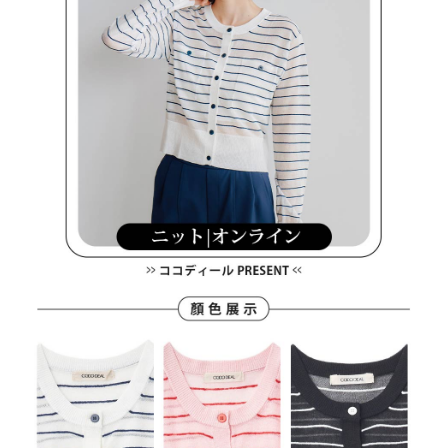
買賣價金債權讓與本公司後，依約使用本公司帳單繳交帳款。
後付繳納相關費用。
2.基於同意付款使用「大哥付你分期」之契約關係目的，商店將以您的個人
付款後萊爾富取貨
※ 交易是否成功請以「AFTEE先享後付 」之結帳頁面顯示為準，若有關於
資料（包含姓名、電話或地址）提供予台灣大哥大進項蒐集、處理及利用，
是否繳費成功／繳費後需取消欲退款等相關疑問，請聯繫「AFTEE先享後付
免運費
由本公司與您本人進行分期帳單所需資料之確認、核對及更正。
客戶支援中心」
https://netprotections.freshdesk.com/support/home
3.完整用戶服務條款，請詳閱以下連結：
https://oppay.tw/userRule
7-11取貨付款
【注意事項】
１．透過由恩沛科技股份有限公司提供之「AFTEE先享後付」服務完成之交
免運費
易，需依本服務之必要範圍內提供個人資料，並將交易相關給付款項請求債
權轉讓予恩沛科技股份有限公司。
付款後7-11取貨
２．關於個人資料處理事宜，請瀏覽以下網址：
免運費
https://aftee.tw/terms/#terms3
３．未成年的使用者請事先徵得法定代理人或監護人之同意方可使用
宅配
「AFTEE先享後付」，若未經同意申辦者引起之損失，本公司不負相關責
任。
免運費
４．使用「AFTEE先享後付」時，將依據個別帳號之用戶狀況，依本公司即
時審查核予不同之上限額度；若仍有額度不足之情形，本公司將視審查結果
離島宅配
請求用戶進行身份認證。
免運費
５．嚴禁一人註冊多個帳號或使用他人資訊註冊。若發現惡意使用之情形，
恩沛科技股份有限公司將有權停止該用戶之使用額度並採取法律行動。