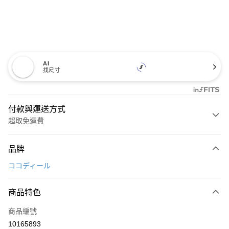
AI
找尺寸
付款與運送方式
超取免運費
付款方式
品牌
信用卡一次付款
ココディール
超商取貨付款
商品特色
LINE Pay
商品編號
Apple Pay
10165893