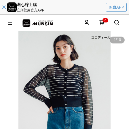
滿心線上購
開啟APP
立刻使用官方APP
0
1
/
10