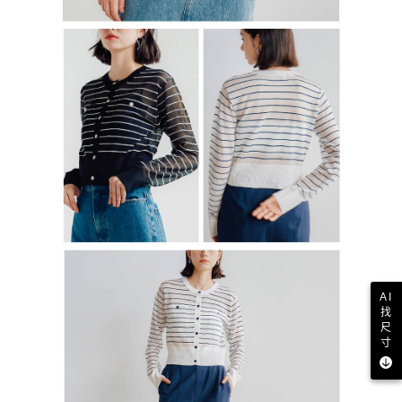
AI
找
尺
寸