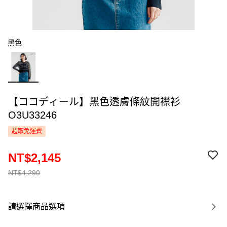
黑色
【ココディール】黑色透膚條紋開襟衫
O3U33246
超取免運費
NT$2,145
NT$4,290
請選擇商品選項