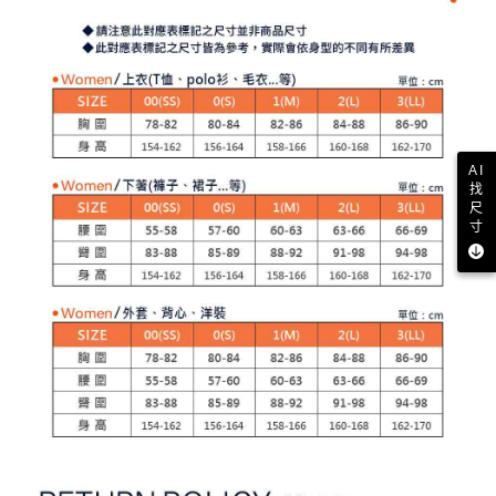
客戶支援中心」
https://netprotections.freshdesk.com/support/home
3.完整用戶服務條款，請詳閱以下連結：
https://oppay.tw/userRule
7-11取貨付款
【注意事項】
１．透過由恩沛科技股份有限公司提供之「AFTEE先享後付」服務完成之交
免運費
易，需依本服務之必要範圍內提供個人資料，並將交易相關給付款項請求債
權轉讓予恩沛科技股份有限公司。
付款後7-11取貨
２．關於個人資料處理事宜，請瀏覽以下網址：
免運費
https://aftee.tw/terms/#terms3
３．未成年的使用者請事先徵得法定代理人或監護人之同意方可使用
AI
宅配
「AFTEE先享後付」，若未經同意申辦者引起之損失，本公司不負相關責
找
任。
尺
免運費
４．使用「AFTEE先享後付」時，將依據個別帳號之用戶狀況，依本公司即
寸
時審查核予不同之上限額度；若仍有額度不足之情形，本公司將視審查結果
離島宅配
請求用戶進行身份認證。
免運費
５．嚴禁一人註冊多個帳號或使用他人資訊註冊。若發現惡意使用之情形，
恩沛科技股份有限公司將有權停止該用戶之使用額度並採取法律行動。