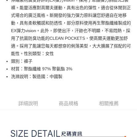
伸縮素材廣受好評的EX彈力vision，採用了聚酯彈力斜紋5口袋
大哥付你分期
褲。能靈活應對高爾夫運動，具有出色的彈性，適合從休閒到正
相關說明
式場合的廣泛風格。新開發的強力彈力原料讓您舒適自在地移
【大哥付你分期使用說明】
動，具有柔軟觸感和防透性，部分原料使用再生聚酯纖維製成的
AFTEE先享後付
1.本服務由台灣大哥大提供，台灣大哥大用戶可立即使用無須另外申請。
EX彈力vision。此外，即使出汗，汗跡也不明顯，不易悶熱，採
2.付款方式選擇「大哥付你分期」，訂單成立後會自動跳轉到大哥付的交易
相關說明
流程，驗證手機門號後，選擇欲分期的期數、繳款截止日，確認付款後即完
用了抗菌防臭功能的CLEAN POCKETS，使高爾夫運動更加舒
【關於「AFTEE先享後付」】
成交易。
ATM付款
AFTEE先享後付是「在收到商品之後才付款」的支付方式。 讓您購物簡單
適。採用了能讓您每天都想穿的俐落美型，大大擴展了搭配的可
3.實際核准額度、可分期數及費用金額請依後續交易確認頁面所載為準。
便利好安心！
能性。性別類型：女性
4.訂單成立30分鐘內，如未前往確認交易或遇審核未通過，訂單將自動取
１．簡單：不需註冊會員、不需綁卡、不需儲值。
運送方式
消。如遇「轉專審核」未通過狀況，表示未達大哥付你分期系統評分，恕無
類別：褲子
２．便利：只要手機號碼，簡訊認證，即可結帳。
法說明評估內容。
３．安心：先確認商品／服務後，再付款。
材質：聚酯纖維 97% 聚氨酯 3%
全家取貨付款
【繳款方式說明】
1.分期款項不併入電信帳單，「大哥付你分期」於每月結算日後寄送繳費提
洗滌說明：製造國：中國製
免運費
【「AFTEE先享後付」結帳流程】
醒簡訊。
１．於結帳方式選擇「AFTEE先享後付」後，將跳轉至「AFTEE先享後付」
2.透過簡訊連結打開帳單後，可選擇「超商條碼／台灣大直營門市／銀行轉
付款後全家取貨
結帳頁面，進行簡訊認證並確認金額後，即可完成結帳。
帳／街口支付／iPASS MONEY」等通路繳費。
２．訂單成立數日內，您將收到繳費通知簡訊。
免運費
３．收到繳費通知簡訊後14天內，點擊此簡訊中的連結，可透過四大超商／
詳細說明
商品規格
相關推薦
【注意事項】
ATM／網路銀行／等多元方式進行付款，方視為交易完成。
萊爾富取貨付款
1.本服務係由「台灣大哥大股份有限公司」（以下簡稱本公司）所提供，讓
※ 請注意：結帳手續完成當下不需立刻繳費，但若您需要取消訂單，請聯絡
用戶於交易時，得透過本服務購買商品或服務，並由商店將買賣／分期付款
免運費
購買商品的店家。未經商家同意取消之訂單仍視為有效，需透過AFTEE先享
買賣價金債權讓與本公司後，依約使用本公司帳單繳交帳款。
後付繳納相關費用。
2.基於同意付款使用「大哥付你分期」之契約關係目的，商店將以您的個人
付款後萊爾富取貨
※ 交易是否成功請以「AFTEE先享後付 」之結帳頁面顯示為準，若有關於
資料（包含姓名、電話或地址）提供予台灣大哥大進項蒐集、處理及利用，
是否繳費成功／繳費後需取消欲退款等相關疑問，請聯繫「AFTEE先享後付
免運費
由本公司與您本人進行分期帳單所需資料之確認、核對及更正。