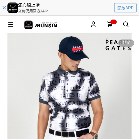
滿心線上購
開啟APP
立刻使用官方APP
0
1
/
10