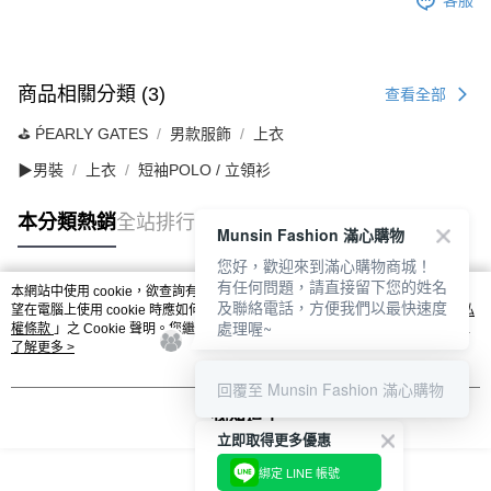
客服
商品相關分類 (3)
查看全部
⛳️ ṔEARLY GATES
男款服飾
上衣
▶男裝
上衣
短袖POLO / 立領衫
本分類熱銷
全站排行
Munsin Fashion 滿心購物
您好，歡迎來到滿心購物商城！
有任何問題，請直接留下您的姓名
本網站中使用 cookie，欲查詢有關本網站使用 cookie 方式之詳情，及若您不希
及聯絡電話，方便我們以最快速度
熱門標籤
望在電腦上使用 cookie 時應如何變更電腦的 cookie 設定，請參閱本網站「
隱私
處理喔~
權條款
」之 Cookie 聲明。您繼續使用本網站即表示您同意本公司得按本網站使
用條款之 Cookie 聲明使用 cookie。
了解更多 >
回覆至 Munsin Fashion 滿心購物
我知道了
立即取得更多優惠
綁定 LINE 帳號