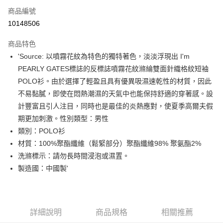
商品編號
Apple Pay
10148506
街口支付
商品特色
悠遊付
'Source: 以噴霧花紋為特色的獨特著色，淡淡浮現出 I'm
大哥付你分期
PEARLY GATES標誌的反標誌噴霧花紋滌綸雙面針織格紋短袖
相關說明
POLO衫。由於選擇了輕盈且具有優異吸濕速乾性的材質，因此
【大哥付你分期使用說明】
不易黏膩，即使在悶熱潮濕的天氣中也能保持舒適的穿著感。設
AFTEE先享後付
1.本服務由台灣大哥大提供，台灣大哥大用戶可立即使用無須另外申請。
計豐富且引人注目，同時也是最佳的炎熱應對，使夏季高爾夫假
2.付款方式選擇「大哥付你分期」，訂單成立後會自動跳轉到大哥付的交易
相關說明
流程，驗證手機門號後，選擇欲分期的期數、繳款截止日，確認付款後即完
期更加刺激。性別類型：男性
【關於「AFTEE先享後付」】
成交易。
ATM付款
AFTEE先享後付是「在收到商品之後才付款」的支付方式。 讓您購物簡單
類別：POLO衫
3.實際核准額度、可分期數及費用金額請依後續交易確認頁面所載為準。
便利好安心！
材質：100%聚酯纖維（鬆緊部分）聚酯纖維98% 聚氨酯2%
4.訂單成立30分鐘內，如未前往確認交易或遇審核未通過，訂單將自動取
１．簡單：不需註冊會員、不需綁卡、不需儲值。
運送方式
消。如遇「轉專審核」未通過狀況，表示未達大哥付你分期系統評分，恕無
洗滌標示：請勿長時間浸泡或濕置。
２．便利：只要手機號碼，簡訊認證，即可結帳。
法說明評估內容。
３．安心：先確認商品／服務後，再付款。
製造國：中國製'
全家取貨付款
【繳款方式說明】
1.分期款項不併入電信帳單，「大哥付你分期」於每月結算日後寄送繳費提
每筆NT$80，滿NT$2,000(含以上)免運費
【「AFTEE先享後付」結帳流程】
醒簡訊。
１．於結帳方式選擇「AFTEE先享後付」後，將跳轉至「AFTEE先享後付」
2.透過簡訊連結打開帳單後，可選擇「超商條碼／台灣大直營門市／銀行轉
付款後全家取貨
結帳頁面，進行簡訊認證並確認金額後，即可完成結帳。
帳／街口支付／iPASS MONEY」等通路繳費。
２．訂單成立數日內，您將收到繳費通知簡訊。
詳細說明
商品規格
相關推薦
每筆NT$80，滿NT$2,000(含以上)免運費
３．收到繳費通知簡訊後14天內，點擊此簡訊中的連結，可透過四大超商／