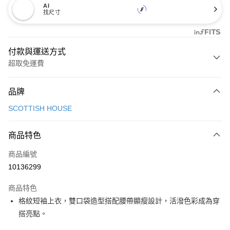
AI
找尺寸
付款與運送方式
超取免運費
付款方式
品牌
信用卡一次付款
SCOTTISH HOUSE
超商取貨付款
商品特色
LINE Pay
商品編號
Apple Pay
10136299
街口支付
商品特色
悠遊付
格紋短袖上衣，雙口袋造型搭配腰帶顯瘦設計，活潑色彩成為穿
大哥付你分期
搭亮點。
相關說明