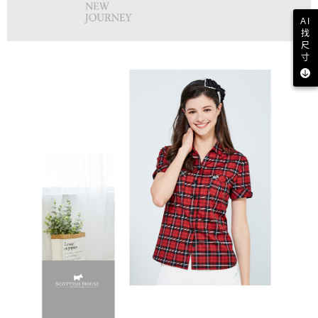
AI
找
尺
寸