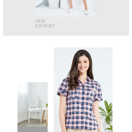
１．透過由恩沛科技股份有限公司提供之「AFTEE先享後付」服務完成之交
免運費
易，需依本服務之必要範圍內提供個人資料，並將交易相關給付款項請求債
權轉讓予恩沛科技股份有限公司。
付款後7-11取貨
２．關於個人資料處理事宜，請瀏覽以下網址：
免運費
https://aftee.tw/terms/#terms3
３．未成年的使用者請事先徵得法定代理人或監護人之同意方可使用
宅配
「AFTEE先享後付」，若未經同意申辦者引起之損失，本公司不負相關責
任。
免運費
４．使用「AFTEE先享後付」時，將依據個別帳號之用戶狀況，依本公司即
時審查核予不同之上限額度；若仍有額度不足之情形，本公司將視審查結果
離島宅配
請求用戶進行身份認證。
免運費
５．嚴禁一人註冊多個帳號或使用他人資訊註冊。若發現惡意使用之情形，
恩沛科技股份有限公司將有權停止該用戶之使用額度並採取法律行動。