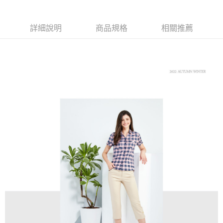
【大哥付你分期使用說明】
AFTEE先享後付
1.本服務由台灣大哥大提供，台灣大哥大用戶可立即使用無須另外申請。
2.付款方式選擇「大哥付你分期」，訂單成立後會自動跳轉到大哥付的交易
相關說明
詳細說明
商品規格
相關推薦
流程，驗證手機門號後，選擇欲分期的期數、繳款截止日，確認付款後即完
【關於「AFTEE先享後付」】
成交易。
ATM付款
AFTEE先享後付是「在收到商品之後才付款」的支付方式。 讓您購物簡單
3.實際核准額度、可分期數及費用金額請依後續交易確認頁面所載為準。
便利好安心！
4.訂單成立30分鐘內，如未前往確認交易或遇審核未通過，訂單將自動取
１．簡單：不需註冊會員、不需綁卡、不需儲值。
運送方式
消。如遇「轉專審核」未通過狀況，表示未達大哥付你分期系統評分，恕無
２．便利：只要手機號碼，簡訊認證，即可結帳。
法說明評估內容。
３．安心：先確認商品／服務後，再付款。
全家取貨付款
【繳款方式說明】
1.分期款項不併入電信帳單，「大哥付你分期」於每月結算日後寄送繳費提
免運費
【「AFTEE先享後付」結帳流程】
醒簡訊。
１．於結帳方式選擇「AFTEE先享後付」後，將跳轉至「AFTEE先享後付」
2.透過簡訊連結打開帳單後，可選擇「超商條碼／台灣大直營門市／銀行轉
付款後全家取貨
結帳頁面，進行簡訊認證並確認金額後，即可完成結帳。
帳／街口支付／iPASS MONEY」等通路繳費。
２．訂單成立數日內，您將收到繳費通知簡訊。
免運費
３．收到繳費通知簡訊後14天內，點擊此簡訊中的連結，可透過四大超商／
【注意事項】
ATM／網路銀行／等多元方式進行付款，方視為交易完成。
萊爾富取貨付款
1.本服務係由「台灣大哥大股份有限公司」（以下簡稱本公司）所提供，讓
※ 請注意：結帳手續完成當下不需立刻繳費，但若您需要取消訂單，請聯絡
用戶於交易時，得透過本服務購買商品或服務，並由商店將買賣／分期付款
免運費
購買商品的店家。未經商家同意取消之訂單仍視為有效，需透過AFTEE先享
買賣價金債權讓與本公司後，依約使用本公司帳單繳交帳款。
後付繳納相關費用。
2.基於同意付款使用「大哥付你分期」之契約關係目的，商店將以您的個人
付款後萊爾富取貨
※ 交易是否成功請以「AFTEE先享後付 」之結帳頁面顯示為準，若有關於
資料（包含姓名、電話或地址）提供予台灣大哥大進項蒐集、處理及利用，
是否繳費成功／繳費後需取消欲退款等相關疑問，請聯繫「AFTEE先享後付
免運費
由本公司與您本人進行分期帳單所需資料之確認、核對及更正。
客戶支援中心」
https://netprotections.freshdesk.com/support/home
3.完整用戶服務條款，請詳閱以下連結：
https://oppay.tw/userRule
7-11取貨付款
【注意事項】