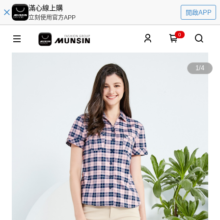
滿心線上購
開啟APP
立刻使用官方APP
0
1
/
4