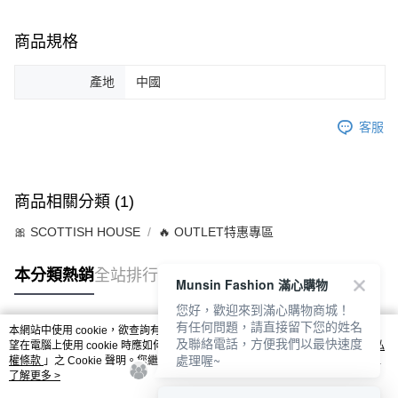
商品規格
產地
中國
客服
商品相關分類 (1)
🎀 SCOTTISH HOUSE
🔥 OUTLET特惠專區
本分類熱銷
全站排行
Munsin Fashion 滿心購物
您好，歡迎來到滿心購物商城！
有任何問題，請直接留下您的姓名
本網站中使用 cookie，欲查詢有關本網站使用 cookie 方式之詳情，及若您不希
及聯絡電話，方便我們以最快速度
熱門標籤
望在電腦上使用 cookie 時應如何變更電腦的 cookie 設定，請參閱本網站「
隱私
處理喔~
權條款
」之 Cookie 聲明。您繼續使用本網站即表示您同意本公司得按本網站使
用條款之 Cookie 聲明使用 cookie。
了解更多 >