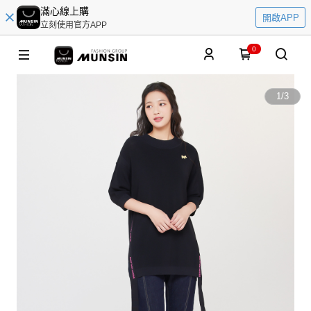
滿心線上購
開啟APP
立刻使用官方APP
0
1
/
3