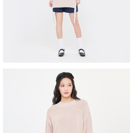
買賣價金債權讓與本公司後，依約使用本公司帳單繳交帳款。
後付繳納相關費用。
2.基於同意付款使用「大哥付你分期」之契約關係目的，商店將以您的個人
付款後萊爾富取貨
※ 交易是否成功請以「AFTEE先享後付 」之結帳頁面顯示為準，若有關於
資料（包含姓名、電話或地址）提供予台灣大哥大進項蒐集、處理及利用，
是否繳費成功／繳費後需取消欲退款等相關疑問，請聯繫「AFTEE先享後付
每筆NT$80，滿NT$2,000(含以上)免運費
由本公司與您本人進行分期帳單所需資料之確認、核對及更正。
客戶支援中心」
https://netprotections.freshdesk.com/support/home
3.完整用戶服務條款，請詳閱以下連結：
https://oppay.tw/userRule
7-11取貨付款
【注意事項】
１．透過由恩沛科技股份有限公司提供之「AFTEE先享後付」服務完成之交
每筆NT$80，滿NT$2,000(含以上)免運費
易，需依本服務之必要範圍內提供個人資料，並將交易相關給付款項請求債
權轉讓予恩沛科技股份有限公司。
付款後7-11取貨
２．關於個人資料處理事宜，請瀏覽以下網址：
每筆NT$80，滿NT$2,000(含以上)免運費
https://aftee.tw/terms/#terms3
３．未成年的使用者請事先徵得法定代理人或監護人之同意方可使用
宅配
「AFTEE先享後付」，若未經同意申辦者引起之損失，本公司不負相關責
任。
每筆NT$80，滿NT$2,000(含以上)免運費
４．使用「AFTEE先享後付」時，將依據個別帳號之用戶狀況，依本公司即
時審查核予不同之上限額度；若仍有額度不足之情形，本公司將視審查結果
離島宅配
請求用戶進行身份認證。
每筆NT$280，滿NT$2,000(含以上)免運費
５．嚴禁一人註冊多個帳號或使用他人資訊註冊。若發現惡意使用之情形，
恩沛科技股份有限公司將有權停止該用戶之使用額度並採取法律行動。