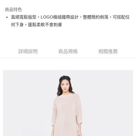
街口支付
商品特色
悠遊付
直順寬鬆版型，LOGO植絨織帶設計，整體簡約俐落，可搭配任
大哥付你分期
何下身，蓬鬆柔軟不會刺膚
相關說明
【大哥付你分期使用說明】
AFTEE先享後付
1.本服務由台灣大哥大提供，台灣大哥大用戶可立即使用無須另外申請。
2.付款方式選擇「大哥付你分期」，訂單成立後會自動跳轉到大哥付的交易
相關說明
詳細說明
商品規格
相關推薦
流程，驗證手機門號後，選擇欲分期的期數、繳款截止日，確認付款後即完
【關於「AFTEE先享後付」】
成交易。
ATM付款
AFTEE先享後付是「在收到商品之後才付款」的支付方式。 讓您購物簡單
3.實際核准額度、可分期數及費用金額請依後續交易確認頁面所載為準。
便利好安心！
4.訂單成立30分鐘內，如未前往確認交易或遇審核未通過，訂單將自動取
１．簡單：不需註冊會員、不需綁卡、不需儲值。
運送方式
消。如遇「轉專審核」未通過狀況，表示未達大哥付你分期系統評分，恕無
２．便利：只要手機號碼，簡訊認證，即可結帳。
法說明評估內容。
３．安心：先確認商品／服務後，再付款。
全家取貨付款
【繳款方式說明】
1.分期款項不併入電信帳單，「大哥付你分期」於每月結算日後寄送繳費提
每筆NT$80，滿NT$2,000(含以上)免運費
【「AFTEE先享後付」結帳流程】
醒簡訊。
１．於結帳方式選擇「AFTEE先享後付」後，將跳轉至「AFTEE先享後付」
2.透過簡訊連結打開帳單後，可選擇「超商條碼／台灣大直營門市／銀行轉
付款後全家取貨
結帳頁面，進行簡訊認證並確認金額後，即可完成結帳。
帳／街口支付／iPASS MONEY」等通路繳費。
２．訂單成立數日內，您將收到繳費通知簡訊。
每筆NT$80，滿NT$2,000(含以上)免運費
３．收到繳費通知簡訊後14天內，點擊此簡訊中的連結，可透過四大超商／
【注意事項】
ATM／網路銀行／等多元方式進行付款，方視為交易完成。
萊爾富取貨付款
1.本服務係由「台灣大哥大股份有限公司」（以下簡稱本公司）所提供，讓
※ 請注意：結帳手續完成當下不需立刻繳費，但若您需要取消訂單，請聯絡
用戶於交易時，得透過本服務購買商品或服務，並由商店將買賣／分期付款
每筆NT$80，滿NT$2,000(含以上)免運費
購買商品的店家。未經商家同意取消之訂單仍視為有效，需透過AFTEE先享