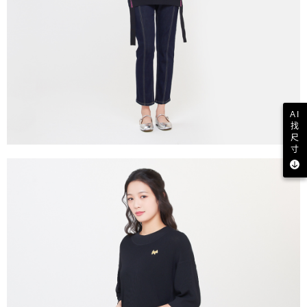
AI
找
尺
寸