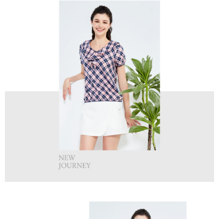
免運費
【「AFTEE先享後付」結帳流程】
醒簡訊。
１．於結帳方式選擇「AFTEE先享後付」後，將跳轉至「AFTEE先享後付」
2.透過簡訊連結打開帳單後，可選擇「超商條碼／台灣大直營門市／銀行轉
付款後全家取貨
結帳頁面，進行簡訊認證並確認金額後，即可完成結帳。
帳／街口支付／iPASS MONEY」等通路繳費。
２．訂單成立數日內，您將收到繳費通知簡訊。
免運費
３．收到繳費通知簡訊後14天內，點擊此簡訊中的連結，可透過四大超商／
【注意事項】
ATM／網路銀行／等多元方式進行付款，方視為交易完成。
萊爾富取貨付款
1.本服務係由「台灣大哥大股份有限公司」（以下簡稱本公司）所提供，讓
※ 請注意：結帳手續完成當下不需立刻繳費，但若您需要取消訂單，請聯絡
用戶於交易時，得透過本服務購買商品或服務，並由商店將買賣／分期付款
免運費
購買商品的店家。未經商家同意取消之訂單仍視為有效，需透過AFTEE先享
買賣價金債權讓與本公司後，依約使用本公司帳單繳交帳款。
後付繳納相關費用。
2.基於同意付款使用「大哥付你分期」之契約關係目的，商店將以您的個人
付款後萊爾富取貨
※ 交易是否成功請以「AFTEE先享後付 」之結帳頁面顯示為準，若有關於
資料（包含姓名、電話或地址）提供予台灣大哥大進項蒐集、處理及利用，
是否繳費成功／繳費後需取消欲退款等相關疑問，請聯繫「AFTEE先享後付
免運費
由本公司與您本人進行分期帳單所需資料之確認、核對及更正。
客戶支援中心」
https://netprotections.freshdesk.com/support/home
3.完整用戶服務條款，請詳閱以下連結：
https://oppay.tw/userRule
7-11取貨付款
【注意事項】
１．透過由恩沛科技股份有限公司提供之「AFTEE先享後付」服務完成之交
免運費
易，需依本服務之必要範圍內提供個人資料，並將交易相關給付款項請求債
權轉讓予恩沛科技股份有限公司。
付款後7-11取貨
２．關於個人資料處理事宜，請瀏覽以下網址：
免運費
https://aftee.tw/terms/#terms3
３．未成年的使用者請事先徵得法定代理人或監護人之同意方可使用
宅配
「AFTEE先享後付」，若未經同意申辦者引起之損失，本公司不負相關責
任。
免運費
４．使用「AFTEE先享後付」時，將依據個別帳號之用戶狀況，依本公司即
時審查核予不同之上限額度；若仍有額度不足之情形，本公司將視審查結果
離島宅配
請求用戶進行身份認證。