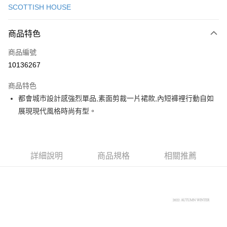
SCOTTISH HOUSE
超商取貨付款
商品特色
LINE Pay
商品編號
Apple Pay
10136267
街口支付
商品特色
悠遊付
都會城市設計感強烈單品,素面剪裁一片裙款,內短褲裡行動自如
大哥付你分期
展現現代風格時尚有型。
相關說明
【大哥付你分期使用說明】
AFTEE先享後付
1.本服務由台灣大哥大提供，台灣大哥大用戶可立即使用無須另外申請。
2.付款方式選擇「大哥付你分期」，訂單成立後會自動跳轉到大哥付的交易
相關說明
詳細說明
商品規格
相關推薦
流程，驗證手機門號後，選擇欲分期的期數、繳款截止日，確認付款後即完
【關於「AFTEE先享後付」】
成交易。
ATM付款
AFTEE先享後付是「在收到商品之後才付款」的支付方式。 讓您購物簡單
3.實際核准額度、可分期數及費用金額請依後續交易確認頁面所載為準。
便利好安心！
4.訂單成立30分鐘內，如未前往確認交易或遇審核未通過，訂單將自動取
１．簡單：不需註冊會員、不需綁卡、不需儲值。
運送方式
消。如遇「轉專審核」未通過狀況，表示未達大哥付你分期系統評分，恕無
２．便利：只要手機號碼，簡訊認證，即可結帳。
法說明評估內容。
３．安心：先確認商品／服務後，再付款。
全家取貨付款
【繳款方式說明】
1.分期款項不併入電信帳單，「大哥付你分期」於每月結算日後寄送繳費提