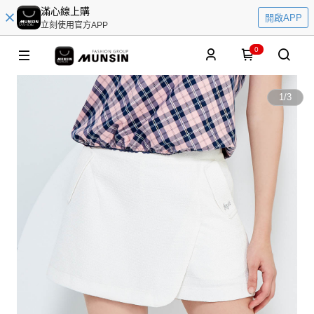
滿心線上購
開啟APP
立刻使用官方APP
0
1
/
3