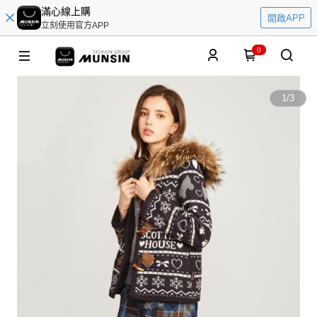
滿心線上購
開啟APP
立刻使用官方APP
0
1
/
3