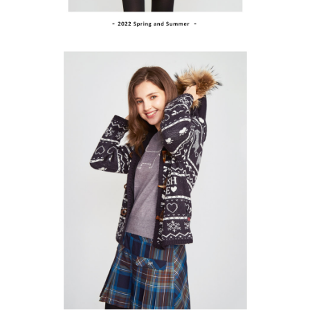
１．透過由恩沛科技股份有限公司提供之「AFTEE先享後付」服務完成之交
免運費
易，需依本服務之必要範圍內提供個人資料，並將交易相關給付款項請求債
權轉讓予恩沛科技股份有限公司。
付款後7-11取貨
２．關於個人資料處理事宜，請瀏覽以下網址：
免運費
https://aftee.tw/terms/#terms3
３．未成年的使用者請事先徵得法定代理人或監護人之同意方可使用
宅配
「AFTEE先享後付」，若未經同意申辦者引起之損失，本公司不負相關責
任。
免運費
４．使用「AFTEE先享後付」時，將依據個別帳號之用戶狀況，依本公司即
時審查核予不同之上限額度；若仍有額度不足之情形，本公司將視審查結果
離島宅配
請求用戶進行身份認證。
免運費
５．嚴禁一人註冊多個帳號或使用他人資訊註冊。若發現惡意使用之情形，
恩沛科技股份有限公司將有權停止該用戶之使用額度並採取法律行動。