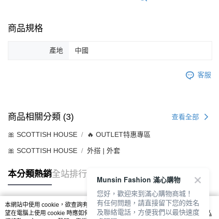
商品規格
產地
中國
客服
商品相關分類 (3)
查看全部
🎀 SCOTTISH HOUSE
🔥 OUTLET特惠專區
🎀 SCOTTISH HOUSE
外搭 | 外套
本分類熱銷
全站排行
Munsin Fashion 滿心購物
您好，歡迎來到滿心購物商城！
有任何問題，請直接留下您的姓名
本網站中使用 cookie，欲查詢有關本網站使用 cookie 方式之詳情，及若您不希
及聯絡電話，方便我們以最快速度
熱門標籤
望在電腦上使用 cookie 時應如何變更電腦的 cookie 設定，請參閱本網站「
隱私