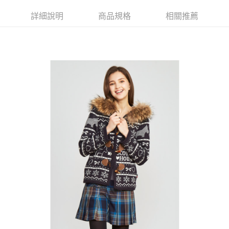
【大哥付你分期使用說明】
AFTEE先享後付
1.本服務由台灣大哥大提供，台灣大哥大用戶可立即使用無須另外申請。
詳細說明
商品規格
相關推薦
2.付款方式選擇「大哥付你分期」，訂單成立後會自動跳轉到大哥付的交易
相關說明
流程，驗證手機門號後，選擇欲分期的期數、繳款截止日，確認付款後即完
【關於「AFTEE先享後付」】
成交易。
ATM付款
AFTEE先享後付是「在收到商品之後才付款」的支付方式。 讓您購物簡單
3.實際核准額度、可分期數及費用金額請依後續交易確認頁面所載為準。
便利好安心！
4.訂單成立30分鐘內，如未前往確認交易或遇審核未通過，訂單將自動取
１．簡單：不需註冊會員、不需綁卡、不需儲值。
運送方式
消。如遇「轉專審核」未通過狀況，表示未達大哥付你分期系統評分，恕無
２．便利：只要手機號碼，簡訊認證，即可結帳。
法說明評估內容。
３．安心：先確認商品／服務後，再付款。
全家取貨付款
【繳款方式說明】
1.分期款項不併入電信帳單，「大哥付你分期」於每月結算日後寄送繳費提
免運費
【「AFTEE先享後付」結帳流程】
醒簡訊。
１．於結帳方式選擇「AFTEE先享後付」後，將跳轉至「AFTEE先享後付」
2.透過簡訊連結打開帳單後，可選擇「超商條碼／台灣大直營門市／銀行轉
付款後全家取貨
結帳頁面，進行簡訊認證並確認金額後，即可完成結帳。
帳／街口支付／iPASS MONEY」等通路繳費。
２．訂單成立數日內，您將收到繳費通知簡訊。
免運費
３．收到繳費通知簡訊後14天內，點擊此簡訊中的連結，可透過四大超商／
【注意事項】
ATM／網路銀行／等多元方式進行付款，方視為交易完成。
萊爾富取貨付款
1.本服務係由「台灣大哥大股份有限公司」（以下簡稱本公司）所提供，讓
※ 請注意：結帳手續完成當下不需立刻繳費，但若您需要取消訂單，請聯絡
用戶於交易時，得透過本服務購買商品或服務，並由商店將買賣／分期付款
免運費
購買商品的店家。未經商家同意取消之訂單仍視為有效，需透過AFTEE先享
買賣價金債權讓與本公司後，依約使用本公司帳單繳交帳款。
後付繳納相關費用。
2.基於同意付款使用「大哥付你分期」之契約關係目的，商店將以您的個人
付款後萊爾富取貨
※ 交易是否成功請以「AFTEE先享後付 」之結帳頁面顯示為準，若有關於
資料（包含姓名、電話或地址）提供予台灣大哥大進項蒐集、處理及利用，
是否繳費成功／繳費後需取消欲退款等相關疑問，請聯繫「AFTEE先享後付
免運費
由本公司與您本人進行分期帳單所需資料之確認、核對及更正。
客戶支援中心」
https://netprotections.freshdesk.com/support/home
3.完整用戶服務條款，請詳閱以下連結：
https://oppay.tw/userRule
7-11取貨付款
【注意事項】