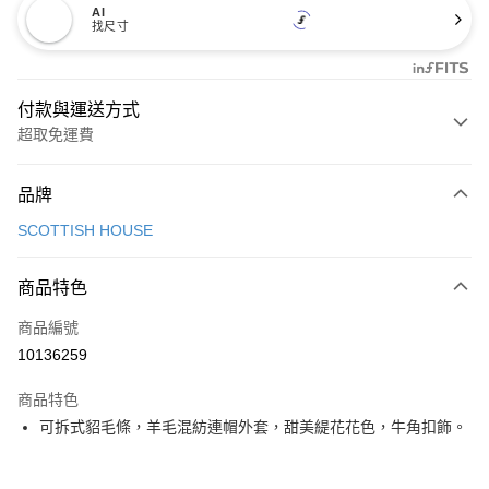
AI
找尺寸
付款與運送方式
超取免運費
付款方式
品牌
信用卡一次付款
SCOTTISH HOUSE
超商取貨付款
商品特色
LINE Pay
商品編號
Apple Pay
10136259
街口支付
商品特色
悠遊付
可拆式貂毛條，羊毛混紡連帽外套，甜美緹花花色，牛角扣飾。
大哥付你分期
相關說明