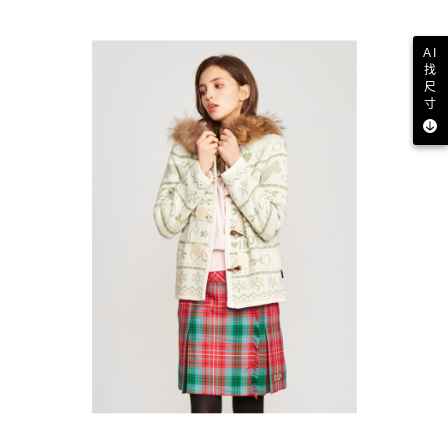
AI
找
尺
寸