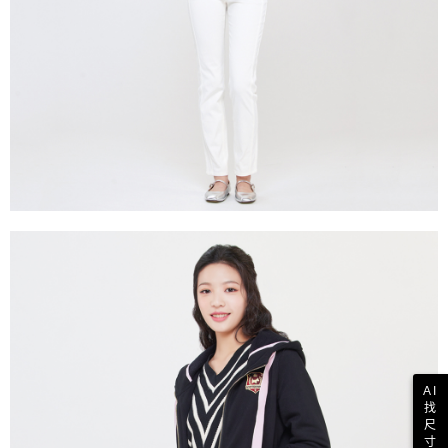
AI
找
尺
寸