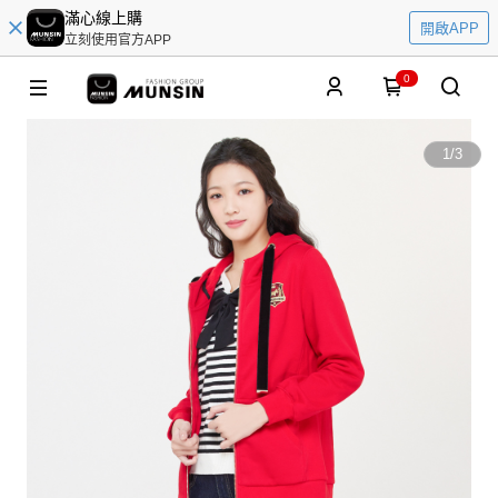
滿心線上購
開啟APP
立刻使用官方APP
0
1
/
3