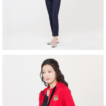
買賣價金債權讓與本公司後，依約使用本公司帳單繳交帳款。
後付繳納相關費用。
2.基於同意付款使用「大哥付你分期」之契約關係目的，商店將以您的個人
付款後萊爾富取貨
※ 交易是否成功請以「AFTEE先享後付 」之結帳頁面顯示為準，若有關於
資料（包含姓名、電話或地址）提供予台灣大哥大進項蒐集、處理及利用，
是否繳費成功／繳費後需取消欲退款等相關疑問，請聯繫「AFTEE先享後付
免運費
由本公司與您本人進行分期帳單所需資料之確認、核對及更正。
客戶支援中心」
https://netprotections.freshdesk.com/support/home
3.完整用戶服務條款，請詳閱以下連結：
https://oppay.tw/userRule
7-11取貨付款
【注意事項】
１．透過由恩沛科技股份有限公司提供之「AFTEE先享後付」服務完成之交
免運費
易，需依本服務之必要範圍內提供個人資料，並將交易相關給付款項請求債
權轉讓予恩沛科技股份有限公司。
付款後7-11取貨
２．關於個人資料處理事宜，請瀏覽以下網址：
免運費
https://aftee.tw/terms/#terms3
３．未成年的使用者請事先徵得法定代理人或監護人之同意方可使用
宅配
「AFTEE先享後付」，若未經同意申辦者引起之損失，本公司不負相關責
任。
免運費
４．使用「AFTEE先享後付」時，將依據個別帳號之用戶狀況，依本公司即
時審查核予不同之上限額度；若仍有額度不足之情形，本公司將視審查結果
離島宅配
請求用戶進行身份認證。
免運費
５．嚴禁一人註冊多個帳號或使用他人資訊註冊。若發現惡意使用之情形，
恩沛科技股份有限公司將有權停止該用戶之使用額度並採取法律行動。