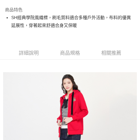
街口支付
商品特色
悠遊付
SH經典學院風織標，刷毛質料適合多種戶外活動，布料的優異
大哥付你分期
延展性，穿著起來舒適合身又保暖
相關說明
【大哥付你分期使用說明】
AFTEE先享後付
1.本服務由台灣大哥大提供，台灣大哥大用戶可立即使用無須另外申請。
2.付款方式選擇「大哥付你分期」，訂單成立後會自動跳轉到大哥付的交易
相關說明
詳細說明
商品規格
相關推薦
流程，驗證手機門號後，選擇欲分期的期數、繳款截止日，確認付款後即完
【關於「AFTEE先享後付」】
成交易。
ATM付款
AFTEE先享後付是「在收到商品之後才付款」的支付方式。 讓您購物簡單
3.實際核准額度、可分期數及費用金額請依後續交易確認頁面所載為準。
便利好安心！
4.訂單成立30分鐘內，如未前往確認交易或遇審核未通過，訂單將自動取
１．簡單：不需註冊會員、不需綁卡、不需儲值。
運送方式
消。如遇「轉專審核」未通過狀況，表示未達大哥付你分期系統評分，恕無
２．便利：只要手機號碼，簡訊認證，即可結帳。
法說明評估內容。
３．安心：先確認商品／服務後，再付款。
全家取貨付款
【繳款方式說明】
1.分期款項不併入電信帳單，「大哥付你分期」於每月結算日後寄送繳費提
免運費
【「AFTEE先享後付」結帳流程】
醒簡訊。
１．於結帳方式選擇「AFTEE先享後付」後，將跳轉至「AFTEE先享後付」
2.透過簡訊連結打開帳單後，可選擇「超商條碼／台灣大直營門市／銀行轉
付款後全家取貨
結帳頁面，進行簡訊認證並確認金額後，即可完成結帳。
帳／街口支付／iPASS MONEY」等通路繳費。
２．訂單成立數日內，您將收到繳費通知簡訊。
免運費
３．收到繳費通知簡訊後14天內，點擊此簡訊中的連結，可透過四大超商／
【注意事項】
ATM／網路銀行／等多元方式進行付款，方視為交易完成。
萊爾富取貨付款
1.本服務係由「台灣大哥大股份有限公司」（以下簡稱本公司）所提供，讓
※ 請注意：結帳手續完成當下不需立刻繳費，但若您需要取消訂單，請聯絡
用戶於交易時，得透過本服務購買商品或服務，並由商店將買賣／分期付款
免運費
購買商品的店家。未經商家同意取消之訂單仍視為有效，需透過AFTEE先享