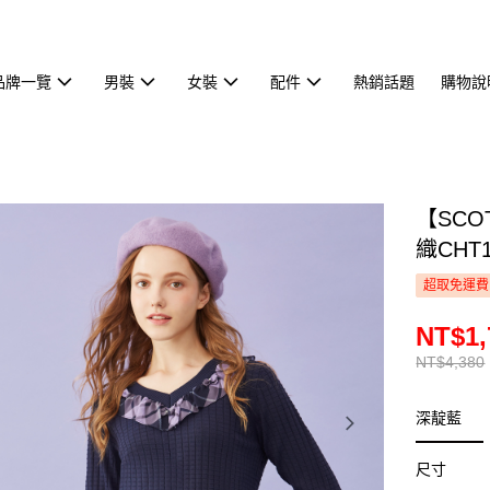
品牌一覽
男裝
女裝
配件
熱銷話題
購物說
【SCO
織CHT1
超取免運費
NT$1,
NT$4,380
深靛藍
尺寸