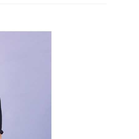
付款
項不併入電信帳單，「大哥付你分期」於每月結算日後寄送繳費提
EE先享後付」結帳流程】
方式選擇「AFTEE先享後付」後，將跳轉至「AFTEE先享後
訊連結打開帳單後，可選擇「超商條碼／台灣大直營門市／銀行轉
頁面，進行簡訊認證並確認金額後，即可完成結帳。
付／iPASS MONEY」等通路繳費。
家取貨
成立數日內，您將收到繳費通知簡訊。
費通知簡訊後14天內，點擊此簡訊中的連結，可透過四大超商
項】
網路銀行／等多元方式進行付款，方視為交易完成。
係由「台灣大哥大股份有限公司」（以下簡稱本公司）所提供，讓
：結帳手續完成當下不需立刻繳費，但若您需要取消訂單，請聯
貨付款
易時，得透過本服務購買商品或服務，並由商店將買賣／分期付
的店家。未經商家同意取消之訂單仍視為有效，需透過AFTEE
金債權讓與本公司後，依約使用本公司帳單繳交帳款。
繳納相關費用。
意付款使用「大哥付你分期」之契約關係目的，商店將以您的個人
否成功請以「AFTEE先享後付 」之結帳頁面顯示為準，若有關於
含姓名、電話或地址）提供予台灣大哥大進項蒐集、處理及利
功／繳費後需取消欲退款等相關疑問，請聯繫「AFTEE先享後
爾富取貨
公司與您本人進行分期帳單所需資料之確認、核對及更正。
援中心」
https://netprotections.freshdesk.com/support/home
戶服務條款，請詳閱以下連結：
https://oppay.tw/userRule
項】
付款
恩沛科技股份有限公司提供之「AFTEE先享後付」服務完成之
依本服務之必要範圍內提供個人資料，並將交易相關給付款項請
讓予恩沛科技股份有限公司。
個人資料處理事宜，請瀏覽以下網址：
1取貨
ee.tw/terms/#terms3
年的使用者請事先徵得法定代理人或監護人之同意方可使用
E先享後付」，若未經同意申辦者引起之損失，本公司不負相關責
AFTEE先享後付」時，將依據個別帳號之用戶狀況，依本公司
核予不同之上限額度；若仍有額度不足之情形，本公司將視審查
用戶進行身份認證。