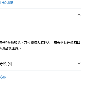
次付款
H HOUSE
付款
紡V領修飾視覺，方格織紋典雅迷人，甜美荷葉造型袖口
造清甜氛圍感。
分期
類 (4)
你分期使用說明】
享後付
由台灣大哥大提供，台灣大哥大用戶可立即使用無須另外申請。
ISH HOUSE
🛒專區5折+滿件再折!!!
式選擇「大哥付你分期」，訂單成立後會自動跳轉到大哥付的交易
客服
證手機門號後，選擇欲分期的期數、繳款截止日，確認付款後即
FTEE先享後付」】
ISH HOUSE
🔥 OUTLET特惠專區
。
先享後付是「在收到商品之後才付款」的支付方式。 讓您購物簡單
准額度、可分期數及費用金額請依後續交易確認頁面所載為準。
心！
ISH HOUSE
上衣｜針織
立30分鐘內，如未前往確認交易或遇審核未通過，訂單將自動取
：不需註冊會員、不需綁卡、不需儲值。
「轉專審核」未通過狀況，表示未達大哥付你分期系統評分，恕
：只要手機號碼，簡訊認證，即可結帳。
上衣
針織衫/毛衣
評估內容。
：先確認商品／服務後，再付款。
式說明】