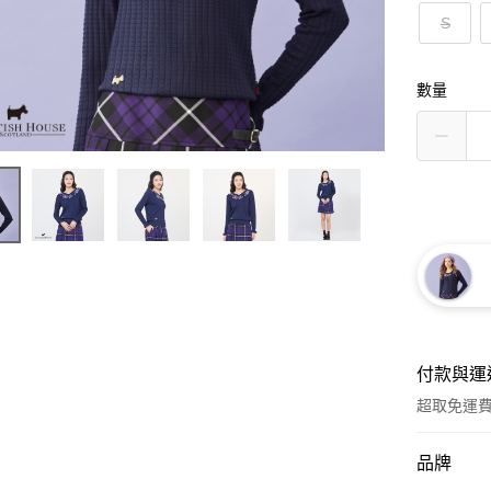
S
數量
付款與運
超取免運
付款方式
品牌