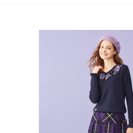
全家取貨
1.分期款
【「AFT
醒簡訊。
免運費
１．於結帳
2.透過簡
付」結帳
帳／街口支
付款後全
２．訂單
３．收到繳
免運費
【注意事
／ATM／
1.本服務
※ 請注意
萊爾富取
用戶於交
絡購買商品
款買賣價
先享後付
免運費
2.基於同
※ 交易是
資料（包
是否繳費成
付款後萊
用，由本
付客戶支
免運費
3.完整用
【注意事
7-11取貨
１．透過由
交易，需
免運費
求債權轉
２．關於
付款後7-1
https://aft
免運費
３．未成
「AFTE
宅配
任。
４．使用「
免運費
即時審查
結果請求