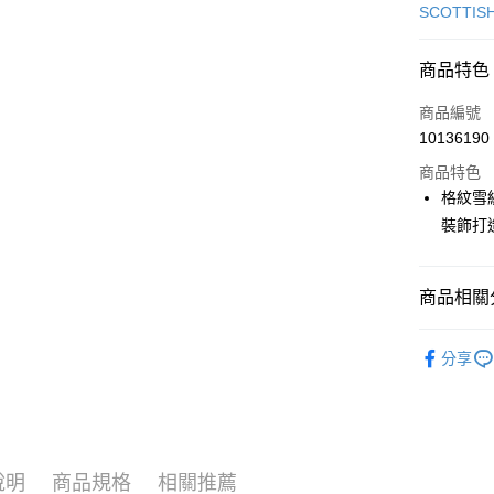
信用卡一
SCOTTIS
超商取貨
商品特色
LINE Pay
商品編號
Apple Pay
10136190
商品特色
街口支付
格紋雪
悠遊付
裝飾打
大哥付你
相關說明
商品相關分
【大哥付
AFTEE先
1.本服務
🎀 SCOTT
2.付款方
相關說明
分享
流程，驗
【關於「A
🎀 SCOTT
ATM付款
完成交易
AFTEE
3.實際核
便利好安
🎀 SCOTT
4.訂單成
１．簡單
消。如遇
２．便利
▶女裝
運送方式
無法說明
３．安心
說明
商品規格
相關推薦
【繳款方