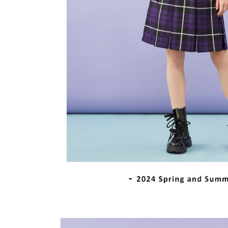
離島宅配
５．嚴禁
免運費
形，恩沛
動。