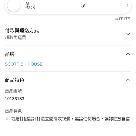
AI
找尺寸
付款與運送方式
超取免運費
付款方式
品牌
信用卡一次付款
SCOTTISH HOUSE
超商取貨付款
商品特色
LINE Pay
商品編號
Apple Pay
10136133
街口支付
商品特色
悠遊付
領結打摺設計打造立體層次視覺，無論任何場合，讓妳綻放自信
大哥付你分期
相關說明