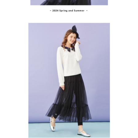
１．透過由恩沛科技股份有限公司提供之「AFTEE先享後付」服務完成之交
免運費
易，需依本服務之必要範圍內提供個人資料，並將交易相關給付款項請求債
權轉讓予恩沛科技股份有限公司。
付款後7-11取貨
２．關於個人資料處理事宜，請瀏覽以下網址：
免運費
https://aftee.tw/terms/#terms3
３．未成年的使用者請事先徵得法定代理人或監護人之同意方可使用
宅配
「AFTEE先享後付」，若未經同意申辦者引起之損失，本公司不負相關責
任。
免運費
４．使用「AFTEE先享後付」時，將依據個別帳號之用戶狀況，依本公司即
時審查核予不同之上限額度；若仍有額度不足之情形，本公司將視審查結果
離島宅配
請求用戶進行身份認證。
免運費
５．嚴禁一人註冊多個帳號或使用他人資訊註冊。若發現惡意使用之情形，
恩沛科技股份有限公司將有權停止該用戶之使用額度並採取法律行動。