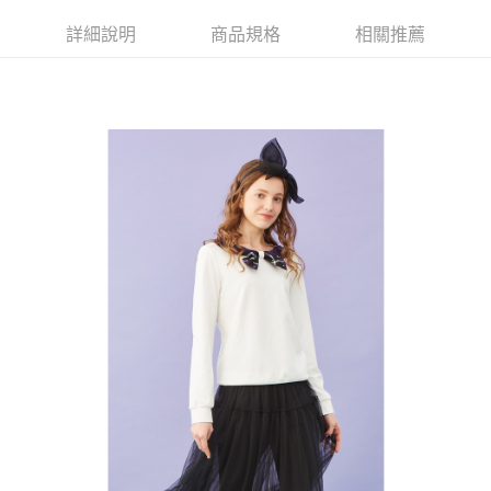
【大哥付你分期使用說明】
AFTEE先享後付
1.本服務由台灣大哥大提供，台灣大哥大用戶可立即使用無須另外申請。
詳細說明
商品規格
相關推薦
2.付款方式選擇「大哥付你分期」，訂單成立後會自動跳轉到大哥付的交易
相關說明
流程，驗證手機門號後，選擇欲分期的期數、繳款截止日，確認付款後即完
【關於「AFTEE先享後付」】
成交易。
ATM付款
AFTEE先享後付是「在收到商品之後才付款」的支付方式。 讓您購物簡單
3.實際核准額度、可分期數及費用金額請依後續交易確認頁面所載為準。
便利好安心！
4.訂單成立30分鐘內，如未前往確認交易或遇審核未通過，訂單將自動取
１．簡單：不需註冊會員、不需綁卡、不需儲值。
運送方式
消。如遇「轉專審核」未通過狀況，表示未達大哥付你分期系統評分，恕無
２．便利：只要手機號碼，簡訊認證，即可結帳。
法說明評估內容。
３．安心：先確認商品／服務後，再付款。
全家取貨付款
【繳款方式說明】
1.分期款項不併入電信帳單，「大哥付你分期」於每月結算日後寄送繳費提
免運費
【「AFTEE先享後付」結帳流程】
醒簡訊。
１．於結帳方式選擇「AFTEE先享後付」後，將跳轉至「AFTEE先享後付」
2.透過簡訊連結打開帳單後，可選擇「超商條碼／台灣大直營門市／銀行轉
付款後全家取貨
結帳頁面，進行簡訊認證並確認金額後，即可完成結帳。
帳／街口支付／iPASS MONEY」等通路繳費。
２．訂單成立數日內，您將收到繳費通知簡訊。
免運費
３．收到繳費通知簡訊後14天內，點擊此簡訊中的連結，可透過四大超商／
【注意事項】
ATM／網路銀行／等多元方式進行付款，方視為交易完成。
萊爾富取貨付款
1.本服務係由「台灣大哥大股份有限公司」（以下簡稱本公司）所提供，讓
※ 請注意：結帳手續完成當下不需立刻繳費，但若您需要取消訂單，請聯絡
用戶於交易時，得透過本服務購買商品或服務，並由商店將買賣／分期付款
免運費
購買商品的店家。未經商家同意取消之訂單仍視為有效，需透過AFTEE先享
買賣價金債權讓與本公司後，依約使用本公司帳單繳交帳款。
後付繳納相關費用。
2.基於同意付款使用「大哥付你分期」之契約關係目的，商店將以您的個人
付款後萊爾富取貨
※ 交易是否成功請以「AFTEE先享後付 」之結帳頁面顯示為準，若有關於
資料（包含姓名、電話或地址）提供予台灣大哥大進項蒐集、處理及利用，
是否繳費成功／繳費後需取消欲退款等相關疑問，請聯繫「AFTEE先享後付
免運費
由本公司與您本人進行分期帳單所需資料之確認、核對及更正。
客戶支援中心」
https://netprotections.freshdesk.com/support/home
3.完整用戶服務條款，請詳閱以下連結：
https://oppay.tw/userRule
7-11取貨付款
【注意事項】