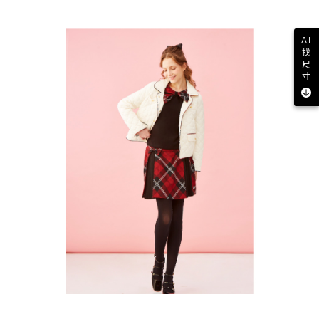
AI
找
尺
寸