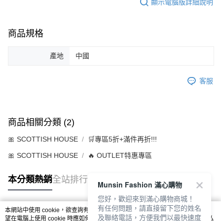
顯示電腦版詳細說明
商品規格
產地
中國
客服
商品相關分類 (2)
🎀 SCOTTISH HOUSE
🛒專區5折+滿件再折!!!
🎀 SCOTTISH HOUSE
🔥 OUTLET特惠專區
本分類熱銷
全站排行
Munsin Fashion 滿心購物
您好，歡迎來到滿心購物商城！
有任何問題，請直接留下您的姓名
本網站中使用 cookie，欲查詢有關本網站使用 cookie 方式之詳情，及若您不希
及聯絡電話，方便我們以最快速度
熱門標籤
望在電腦上使用 cookie 時應如何變更電腦的 cookie 設定，請參閱本網站「
隱私