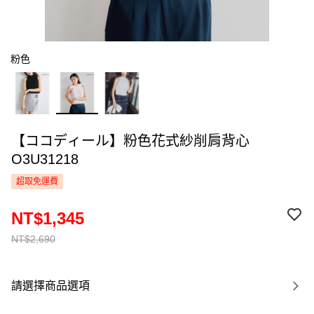
粉色
【ココディール】粉色花式紗削肩背心
O3U31218
超取免運費
NT$1,345
NT$2,690
請選擇商品選項