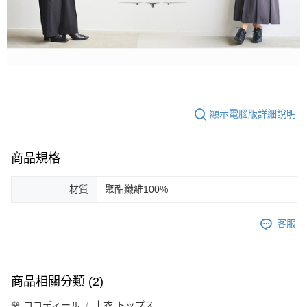
顯示電腦版詳細說明
商品規格
材質
聚酯纖維100%
客服
商品相關分類 (2)
🌹 ココディール
上衣 トップス