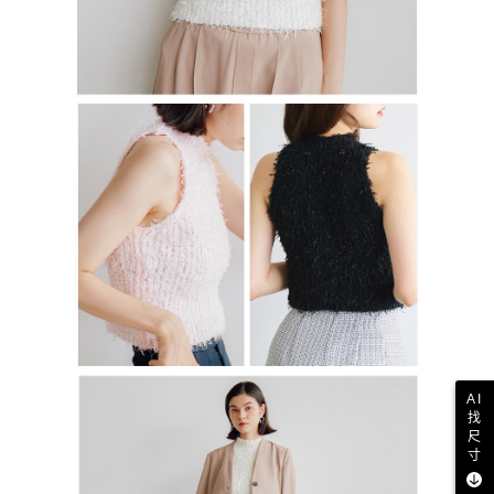
AI
找
尺
寸