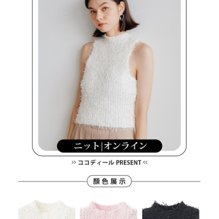
買賣價金債權讓與本公司後，依約使用本公司帳單繳交帳款。
後付繳納相關費用。
2.基於同意付款使用「大哥付你分期」之契約關係目的，商店將以您的個人
付款後萊爾富取貨
※ 交易是否成功請以「AFTEE先享後付 」之結帳頁面顯示為準，若有關於
資料（包含姓名、電話或地址）提供予台灣大哥大進項蒐集、處理及利用，
是否繳費成功／繳費後需取消欲退款等相關疑問，請聯繫「AFTEE先享後付
免運費
由本公司與您本人進行分期帳單所需資料之確認、核對及更正。
客戶支援中心」
https://netprotections.freshdesk.com/support/home
3.完整用戶服務條款，請詳閱以下連結：
https://oppay.tw/userRule
7-11取貨付款
【注意事項】
１．透過由恩沛科技股份有限公司提供之「AFTEE先享後付」服務完成之交
免運費
易，需依本服務之必要範圍內提供個人資料，並將交易相關給付款項請求債
權轉讓予恩沛科技股份有限公司。
付款後7-11取貨
２．關於個人資料處理事宜，請瀏覽以下網址：
免運費
https://aftee.tw/terms/#terms3
３．未成年的使用者請事先徵得法定代理人或監護人之同意方可使用
宅配
「AFTEE先享後付」，若未經同意申辦者引起之損失，本公司不負相關責
任。
免運費
４．使用「AFTEE先享後付」時，將依據個別帳號之用戶狀況，依本公司即
時審查核予不同之上限額度；若仍有額度不足之情形，本公司將視審查結果
離島宅配
請求用戶進行身份認證。
免運費
５．嚴禁一人註冊多個帳號或使用他人資訊註冊。若發現惡意使用之情形，
恩沛科技股份有限公司將有權停止該用戶之使用額度並採取法律行動。