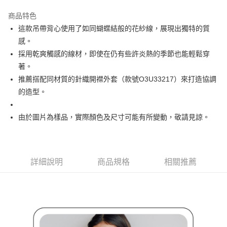
街口支付
商品特色
悠遊付
這款吊帶背心使用了如同蝴蝶結般的花紗線，展現出獨特的質
大哥付你分期
感。
相關說明
採用乾爽觸感的線材，即使在仍有些許炎熱的季節也能輕鬆穿
【大哥付你分期使用說明】
著。
AFTEE先享後付
1.本服務由台灣大哥大提供，台灣大哥大用戶可立即使用無須另外申請。
推薦搭配同材質的針織開襟外套（款號O3U33217）來打造協調
2.付款方式選擇「大哥付你分期」，訂單成立後會自動跳轉到大哥付的交易
相關說明
流程，驗證手機門號後，選擇欲分期的期數、繳款截止日，確認付款後即完
的造型。
【關於「AFTEE先享後付」】
成交易。
ATM付款
AFTEE先享後付是「在收到商品之後才付款」的支付方式。 讓您購物簡單
3.實際核准額度、可分期數及費用金額請依後續交易確認頁面所載為準。
便利好安心！
由於圖片為樣品，實際顏色及尺寸可能有所變動，敬請見諒。
4.訂單成立30分鐘內，如未前往確認交易或遇審核未通過，訂單將自動取
１．簡單：不需註冊會員、不需綁卡、不需儲值。
運送方式
消。如遇「轉專審核」未通過狀況，表示未達大哥付你分期系統評分，恕無
２．便利：只要手機號碼，簡訊認證，即可結帳。
法說明評估內容。
３．安心：先確認商品／服務後，再付款。
全家取貨付款
【繳款方式說明】
1.分期款項不併入電信帳單，「大哥付你分期」於每月結算日後寄送繳費提
免運費
【「AFTEE先享後付」結帳流程】
詳細說明
商品規格
相關推薦
醒簡訊。
１．於結帳方式選擇「AFTEE先享後付」後，將跳轉至「AFTEE先享後付」
2.透過簡訊連結打開帳單後，可選擇「超商條碼／台灣大直營門市／銀行轉
付款後全家取貨
結帳頁面，進行簡訊認證並確認金額後，即可完成結帳。
帳／街口支付／iPASS MONEY」等通路繳費。
２．訂單成立數日內，您將收到繳費通知簡訊。
免運費
３．收到繳費通知簡訊後14天內，點擊此簡訊中的連結，可透過四大超商／
【注意事項】
ATM／網路銀行／等多元方式進行付款，方視為交易完成。
萊爾富取貨付款
1.本服務係由「台灣大哥大股份有限公司」（以下簡稱本公司）所提供，讓
※ 請注意：結帳手續完成當下不需立刻繳費，但若您需要取消訂單，請聯絡
用戶於交易時，得透過本服務購買商品或服務，並由商店將買賣／分期付款
免運費
購買商品的店家。未經商家同意取消之訂單仍視為有效，需透過AFTEE先享