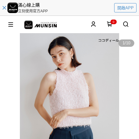
滿心線上購
開啟APP
立刻使用官方APP
0
1
/
10