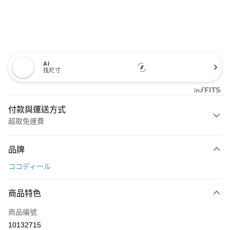
AI
找尺寸
付款與運送方式
超取免運費
付款方式
品牌
信用卡一次付款
ココディール
超商取貨付款
商品特色
LINE Pay
商品編號
Apple Pay
10132715