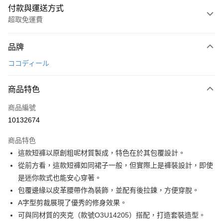
付款與運送方式
超取免運費
付款方式
品牌
信用卡一次付款
ココディール
超商取貨付款
商品特色
LINE Pay
商品編號
Apple Pay
10132674
街口支付
商品特色
悠遊付
這款短褲以原創粗呢材質製成，特色在於其包覆設計。
大哥付你分期
從前方看，這款短褲如同裙子一般，但實際上是褲裝設計，即使
相關說明
是迷你款式也能安心穿著。
【大哥付你分期使用說明】
包覆邊緣以皮革腰帶作為裝飾，並配有後拉鍊，方便穿脫。
AFTEE先享後付
1.本服務由台灣大哥大提供，台灣大哥大用戶可立即使用無須另外申請。
A字型剪裁展現了優秀的修身效果。
2.付款方式選擇「大哥付你分期」，訂單成立後會自動跳轉到大哥付的交易
相關說明
流程，驗證手機門號後，選擇欲分期的期數、繳款截止日，確認付款後即完
可與同材質的夾克（款號O3U14205）搭配，打造套裝造型。
【關於「AFTEE先享後付」】
成交易。