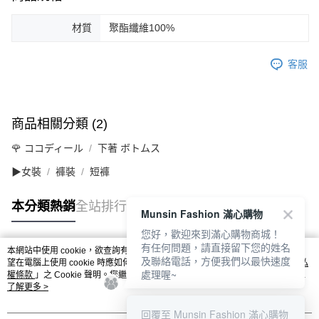
材質
聚酯纖維100%
客服
商品相關分類 (2)
🌹 ココディール
下著 ボトムス
▶女裝
褲裝
短褲
本分類熱銷
全站排行
Munsin Fashion 滿心購物
您好，歡迎來到滿心購物商城！
有任何問題，請直接留下您的姓名
本網站中使用 cookie，欲查詢有關本網站使用 cookie 方式之詳情，及若您不希
及聯絡電話，方便我們以最快速度
熱門標籤
望在電腦上使用 cookie 時應如何變更電腦的 cookie 設定，請參閱本網站「
隱私
處理喔~
權條款
」之 Cookie 聲明。您繼續使用本網站即表示您同意本公司得按本網站使
用條款之 Cookie 聲明使用 cookie。
了解更多 >
回覆至 Munsin Fashion 滿心購物