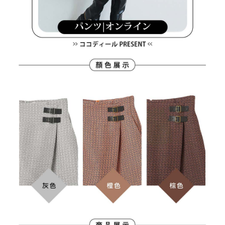
３．未成年的使用者請事先徵得法定代理人或監護人之同意方可使用
宅配
「AFTEE先享後付」，若未經同意申辦者引起之損失，本公司不負相關責
任。
免運費
４．使用「AFTEE先享後付」時，將依據個別帳號之用戶狀況，依本公司即
時審查核予不同之上限額度；若仍有額度不足之情形，本公司將視審查結果
離島宅配
請求用戶進行身份認證。
免運費
５．嚴禁一人註冊多個帳號或使用他人資訊註冊。若發現惡意使用之情形，
恩沛科技股份有限公司將有權停止該用戶之使用額度並採取法律行動。