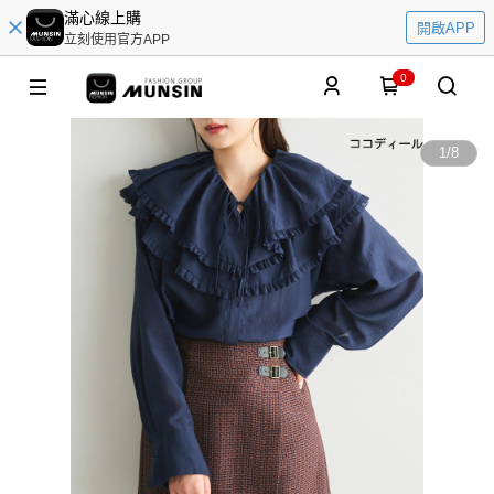
滿心線上購
開啟APP
立刻使用官方APP
0
1
/
8