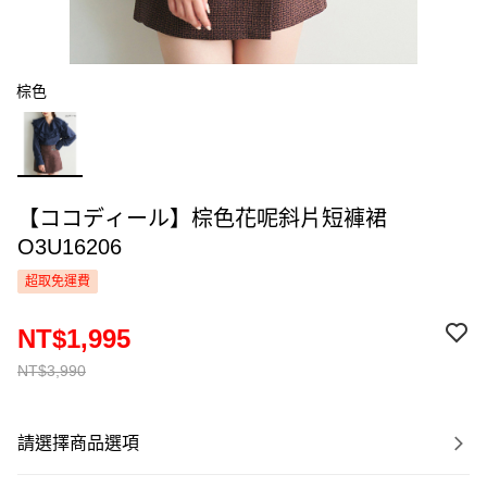
棕色
【ココディール】棕色花呢斜片短褲裙
O3U16206
超取免運費
NT$1,995
NT$3,990
請選擇商品選項