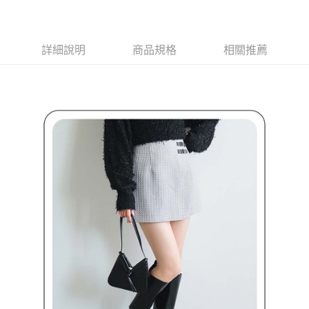
ATM付款
AFTEE先享後付是「在收到商品之後才付款」的支付方式。 讓您購物簡單
3.實際核准額度、可分期數及費用金額請依後續交易確認頁面所載為準。
便利好安心！
4.訂單成立30分鐘內，如未前往確認交易或遇審核未通過，訂單將自動取
１．簡單：不需註冊會員、不需綁卡、不需儲值。
運送方式
消。如遇「轉專審核」未通過狀況，表示未達大哥付你分期系統評分，恕無
２．便利：只要手機號碼，簡訊認證，即可結帳。
法說明評估內容。
詳細說明
商品規格
相關推薦
３．安心：先確認商品／服務後，再付款。
全家取貨付款
【繳款方式說明】
1.分期款項不併入電信帳單，「大哥付你分期」於每月結算日後寄送繳費提
免運費
【「AFTEE先享後付」結帳流程】
醒簡訊。
１．於結帳方式選擇「AFTEE先享後付」後，將跳轉至「AFTEE先享後付」
2.透過簡訊連結打開帳單後，可選擇「超商條碼／台灣大直營門市／銀行轉
付款後全家取貨
結帳頁面，進行簡訊認證並確認金額後，即可完成結帳。
帳／街口支付／iPASS MONEY」等通路繳費。
２．訂單成立數日內，您將收到繳費通知簡訊。
免運費
３．收到繳費通知簡訊後14天內，點擊此簡訊中的連結，可透過四大超商／
【注意事項】
ATM／網路銀行／等多元方式進行付款，方視為交易完成。
萊爾富取貨付款
1.本服務係由「台灣大哥大股份有限公司」（以下簡稱本公司）所提供，讓
※ 請注意：結帳手續完成當下不需立刻繳費，但若您需要取消訂單，請聯絡
用戶於交易時，得透過本服務購買商品或服務，並由商店將買賣／分期付款
免運費
購買商品的店家。未經商家同意取消之訂單仍視為有效，需透過AFTEE先享
買賣價金債權讓與本公司後，依約使用本公司帳單繳交帳款。
後付繳納相關費用。
2.基於同意付款使用「大哥付你分期」之契約關係目的，商店將以您的個人
付款後萊爾富取貨
※ 交易是否成功請以「AFTEE先享後付 」之結帳頁面顯示為準，若有關於
資料（包含姓名、電話或地址）提供予台灣大哥大進項蒐集、處理及利用，
是否繳費成功／繳費後需取消欲退款等相關疑問，請聯繫「AFTEE先享後付
免運費
由本公司與您本人進行分期帳單所需資料之確認、核對及更正。
客戶支援中心」
https://netprotections.freshdesk.com/support/home
3.完整用戶服務條款，請詳閱以下連結：
https://oppay.tw/userRule
7-11取貨付款
【注意事項】
１．透過由恩沛科技股份有限公司提供之「AFTEE先享後付」服務完成之交
免運費
易，需依本服務之必要範圍內提供個人資料，並將交易相關給付款項請求債
權轉讓予恩沛科技股份有限公司。
付款後7-11取貨
２．關於個人資料處理事宜，請瀏覽以下網址：
免運費
https://aftee.tw/terms/#terms3