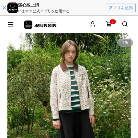
滿心線上購
アプリを起動
いますぐ公式アプリを使用する
0
1
/
5