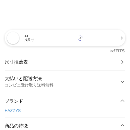
AI
找尺寸
尺寸推薦表
支払いと配送方法
コンビニ受け取り送料無料
お支払い方法
ブランド
クレジットカード1回払い
HAZZYS
コンビニ店頭代金引換
LINE Pay
商品の特徴