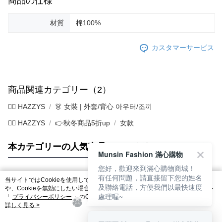
商品の仕様
材質
棉100%
カスタマーサービス
商品関連カテゴリー（2）
🐕‍🦺 HAZZYS
👗 女裝 | 外套/背心 아우터/조끼
🐕‍🦺 HAZZYS
👉秋冬商品5折up
女款
本カテゴリーの人気商品
サイト全体のランキング
Munsin Fashion 滿心購物
您好，歡迎來到滿心購物商城！
有任何問題，請直接留下您的姓名
当サイトではCookieを使用しています。当サイトのCookie使用に関する詳細
人気タグ
及聯絡電話，方便我們以最快速度
や、Cookieを無効にしたい場合のブラウザでの設定方法については、当サイト
處理喔~
「
プライバシーポリシー
」のCookieポリシーをご参照ください。お客さま
が、当サイトを引き続き使用される場合、当社がサイト利用規約のCookieポリ
詳しく見る >
シーに基づいてCookieを使用することに同意したものとみなします。