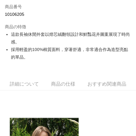
Apple Pay
商品番号
10106205
JKOPAY
商品の特徴
Easy Wallet
這款長袖休閒外套以燈芯絨翻領設計和鮮豔花卉圖案展現了時尚
OP Pay Later
感。
説明
採用輕盈的100%棉質面料，穿著舒適，非常適合作為造型亮點
【OP Pay Later 使用説明】
的單品。
AFTEE代金後払い
1. 本サービスは台湾大哥大によって提供され、台湾大哥大のユーザーは追
加の申請なしで即時に利用可能です。
説明
2. 支払い方法で「OP Pay Later」を選択すると、注文が成立した後に自動
一、 AFTEE代金後払いについて
的に OP Pay Later の取引プロセスに移行し、携帯番号を確認後、分割払
ATM払い
1.お支払い方法でAFTEE代金後払いを選択すると、携帯電話認証ウィンド
いの回数や支払い期限を選択し、支払いを確認すると取引が完了します。
詳細について
商品の仕様
おすすめ関連商品
ウが表示されます。
3. 実際の承認額、分割回数および費用については、後続の取引確認ページ
2.SMSで認証してお支払い手続を進めてください。
配送方法
を基準とします。
3.注文するときのお支払いは不要です。商品はご指定の住所に配送されま
4. 注文成立後30分以内に確認取引を行わない場合や審査が通過しない場
す。
全家取貨付款
合、注文は自動的にキャンセルされます。「転専審査」に未通過の状況が
4.ご注文が完了すると、携帯に支払い通知のSMSが届きます。アプリ会員
発生した場合は、システムの評価基準に達していないことを意味し、評価
送料無料
の場合は、AFTEE アプリプッシュ通知が届きます。
内容についての説明はいたしかねます。
5.商品受け取り時のお支払いは不要です。商品を確かめてから、SMSまた
付款後全家取貨
はアプリの通知に従って、4大コンビニ、またはATM/オンラインバンキン
グでお支払いください。
送料無料
【支払い方法の説明】