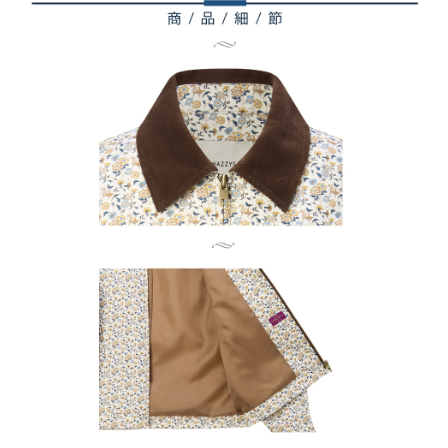
AFTEEの初回ご利用の際に、審査を通過すれば、最高額がNT$10,000にな
ります。支払い期限を過ぎた場合、その金額に基づいて年利20%の遅延滞
納金が加算されます。未成年の利用者は、事前に法定代理人または後見人
の同意を得ればAFTEEをご利用いただけます。
個人情報の処理、利用について疑問がある、または関連する法律の権利を
行使したい場合は、ネットプロテクションズ
cs_tw@netprotections.co.jp
にご連絡ください。上記に示した個人情報を、必要な購入注文書とあわせ
てAFTEEにご提供いただく、またはAFTEEにあなたの個人情報の収集、処
理、利用を許可することににご同意いただけない場合は、当サービスを選
択しないでください。