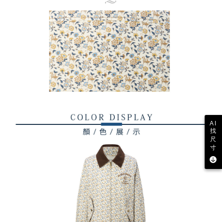
AI
找
尺
寸