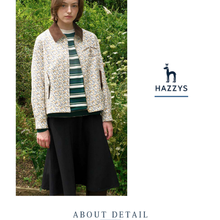
1. 分割払いの金額は電信請求書に統合されず、「OP Pay Later」は毎月の
代金納付期限は最短で 14 日以内ですので、ご注意ください。AFTEE アプ
萊爾富取貨付款
締め日後に支払いリマインダーのSMSを送信します。
リをダウンロードして AFTEE 会員になるとお支払い期限を最長 45 日以内
2. SMSのリンクを通じて請求書を開いた後、「コンビニバーコード／台湾
送料無料
まで延長できます。
大直営店舗／銀行振込／街口支払い／iPASS MONEY」などのチャネルで
支払いを選択できます。
付款後萊爾富取貨
お支払期限は、ショップが請求した期日と、AFTEEで延長できる日数をも
とに計算されます。AFTEEで注文すると、商品を受け取るまで支払い期限
送料無料
【注意事項】
を延長できますが、商品を期限内に受け取れない場合があります（例：予
1. 本サービスは「台湾大哥大株式会社」（以下「当社」といいます）によ
約商品や商品到着日が比較的遅い商品）。そのため、商品到着の有無に関
7-11取貨付款
って提供され、ユーザーが取引時に本サービスを通じて商品やサービスを
わらず、AFTEEで指定された期限内にお支払いください。
購入できるようにし、店舗が売買／分割払い売買の債権を当社に譲渡した
送料無料
後、契約に基づいて当社の請求書で帳款を支払うことになります。
二、支払い限度額
2. 「OP Pay Later」を利用する契約関係の目的から、店舗はあなたの個人
付款後7-11取貨
1.初回 AFTEEを ご利用の際に、認証結果及び当社の審査の結果に基づ
情報（名前、電話または住所を含む）を台湾大哥大に提供し、収集、処理
き、限度額が設定されます。
送料無料
および利用するために、当社があなた本人と分割請求書に必要な情報の確
2.決済金額は最低NT$20です。
認、照合および修正を行います。
3.現在、台湾の会員のみご利用いただけます。
宅配
3. 完全なユーザーサービス規約については、以下のリンクを参照してくだ
さい：
https://oppay.tw/userRule
三、利用規約「AFTEE代金後払い」（以下当サービスという）はネットプ
送料無料
ロテクションズ（以下 AFTEE という）が提供し、AFTEEが代金を徴収し
ます。当サービスご利用の際に提供しなければならない個人情報（注文者
離島宅配
の氏名、電話番号、受取人の氏名、電話番号、受取人住所を含むがこれに
送料無料
限らない）は、AFTEEに渡され当サービスで必要な範囲内で利用されま
す。AFTEEの個人情報の収集、処理、利用について、詳細はAFTEE公式ホ
ームページの『個人情報の収集、処理及び利用に関する声明』をご参照く
ださい（
https://aftee.tw/privacypolicy/
）。