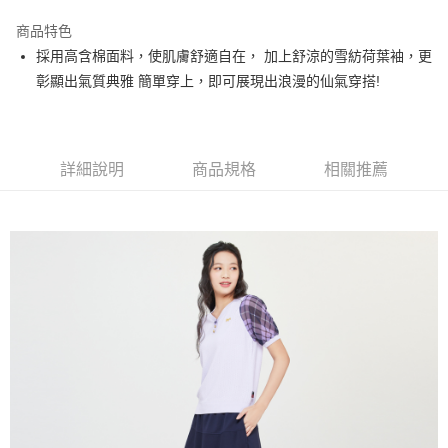
街口支付
商品特色
悠遊付
採用高含棉面料，使肌膚舒適自在， 加上舒涼的雪紡荷葉袖，更
大哥付你分期
彰顯出氣質典雅 簡單穿上，即可展現出浪漫的仙氣穿搭!
相關說明
【大哥付你分期使用說明】
AFTEE先享後付
1.本服務由台灣大哥大提供，台灣大哥大用戶可立即使用無須另外申請。
2.付款方式選擇「大哥付你分期」，訂單成立後會自動跳轉到大哥付的交易
相關說明
詳細說明
商品規格
相關推薦
流程，驗證手機門號後，選擇欲分期的期數、繳款截止日，確認付款後即完
【關於「AFTEE先享後付」】
成交易。
ATM付款
AFTEE先享後付是「在收到商品之後才付款」的支付方式。 讓您購物簡單
3.實際核准額度、可分期數及費用金額請依後續交易確認頁面所載為準。
便利好安心！
4.訂單成立30分鐘內，如未前往確認交易或遇審核未通過，訂單將自動取
１．簡單：不需註冊會員、不需綁卡、不需儲值。
運送方式
消。如遇「轉專審核」未通過狀況，表示未達大哥付你分期系統評分，恕無
２．便利：只要手機號碼，簡訊認證，即可結帳。
法說明評估內容。
３．安心：先確認商品／服務後，再付款。
全家取貨付款
【繳款方式說明】
1.分期款項不併入電信帳單，「大哥付你分期」於每月結算日後寄送繳費提
免運費
【「AFTEE先享後付」結帳流程】
醒簡訊。
１．於結帳方式選擇「AFTEE先享後付」後，將跳轉至「AFTEE先享後付」
2.透過簡訊連結打開帳單後，可選擇「超商條碼／台灣大直營門市／銀行轉
付款後全家取貨
結帳頁面，進行簡訊認證並確認金額後，即可完成結帳。
帳／街口支付／iPASS MONEY」等通路繳費。
２．訂單成立數日內，您將收到繳費通知簡訊。
免運費
３．收到繳費通知簡訊後14天內，點擊此簡訊中的連結，可透過四大超商／
【注意事項】
ATM／網路銀行／等多元方式進行付款，方視為交易完成。
萊爾富取貨付款
1.本服務係由「台灣大哥大股份有限公司」（以下簡稱本公司）所提供，讓
※ 請注意：結帳手續完成當下不需立刻繳費，但若您需要取消訂單，請聯絡
用戶於交易時，得透過本服務購買商品或服務，並由商店將買賣／分期付款
免運費
購買商品的店家。未經商家同意取消之訂單仍視為有效，需透過AFTEE先享