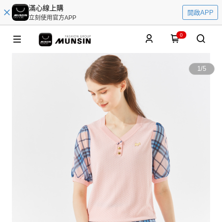
滿心線上購
開啟APP
立刻使用官方APP
0
1
/
5