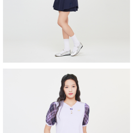
買賣價金債權讓與本公司後，依約使用本公司帳單繳交帳款。
後付繳納相關費用。
2.基於同意付款使用「大哥付你分期」之契約關係目的，商店將以您的個人
付款後萊爾富取貨
※ 交易是否成功請以「AFTEE先享後付 」之結帳頁面顯示為準，若有關於
資料（包含姓名、電話或地址）提供予台灣大哥大進項蒐集、處理及利用，
是否繳費成功／繳費後需取消欲退款等相關疑問，請聯繫「AFTEE先享後付
免運費
由本公司與您本人進行分期帳單所需資料之確認、核對及更正。
客戶支援中心」
https://netprotections.freshdesk.com/support/home
3.完整用戶服務條款，請詳閱以下連結：
https://oppay.tw/userRule
7-11取貨付款
【注意事項】
１．透過由恩沛科技股份有限公司提供之「AFTEE先享後付」服務完成之交
免運費
易，需依本服務之必要範圍內提供個人資料，並將交易相關給付款項請求債
權轉讓予恩沛科技股份有限公司。
付款後7-11取貨
２．關於個人資料處理事宜，請瀏覽以下網址：
免運費
https://aftee.tw/terms/#terms3
３．未成年的使用者請事先徵得法定代理人或監護人之同意方可使用
宅配
「AFTEE先享後付」，若未經同意申辦者引起之損失，本公司不負相關責
任。
免運費
４．使用「AFTEE先享後付」時，將依據個別帳號之用戶狀況，依本公司即
時審查核予不同之上限額度；若仍有額度不足之情形，本公司將視審查結果
離島宅配
請求用戶進行身份認證。
免運費
５．嚴禁一人註冊多個帳號或使用他人資訊註冊。若發現惡意使用之情形，
恩沛科技股份有限公司將有權停止該用戶之使用額度並採取法律行動。