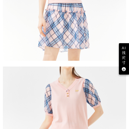
AI
找
尺
寸