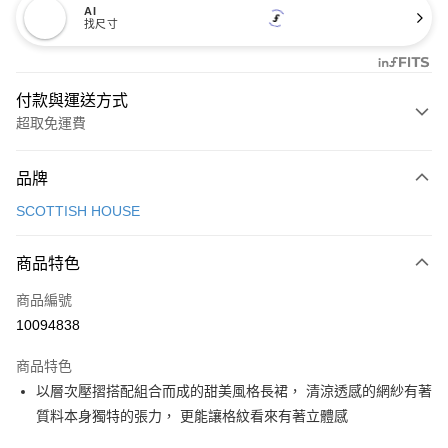
AI
找尺寸
付款與運送方式
超取免運費
付款方式
品牌
信用卡一次付款
SCOTTISH HOUSE
超商取貨付款
商品特色
LINE Pay
商品編號
Apple Pay
10094838
街口支付
商品特色
悠遊付
以層次壓摺搭配組合而成的甜美風格長裙， 清涼透感的網紗有著
大哥付你分期
質料本身獨特的張力， 更能讓格紋看來有著立體感
相關說明