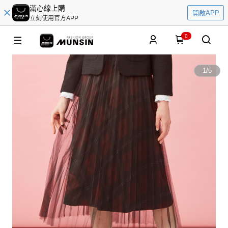
滿心線上購
開啟APP
立刻使用官方APP
0
1
/
5