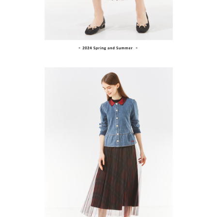
１．透過由恩沛科技股份有限公司提供之「AFTEE先享後付」服務完成之交
免運費
易，需依本服務之必要範圍內提供個人資料，並將交易相關給付款項請求債
權轉讓予恩沛科技股份有限公司。
付款後7-11取貨
２．關於個人資料處理事宜，請瀏覽以下網址：
免運費
https://aftee.tw/terms/#terms3
３．未成年的使用者請事先徵得法定代理人或監護人之同意方可使用
宅配
「AFTEE先享後付」，若未經同意申辦者引起之損失，本公司不負相關責
任。
免運費
４．使用「AFTEE先享後付」時，將依據個別帳號之用戶狀況，依本公司即
時審查核予不同之上限額度；若仍有額度不足之情形，本公司將視審查結果
離島宅配
請求用戶進行身份認證。
免運費
５．嚴禁一人註冊多個帳號或使用他人資訊註冊。若發現惡意使用之情形，
恩沛科技股份有限公司將有權停止該用戶之使用額度並採取法律行動。