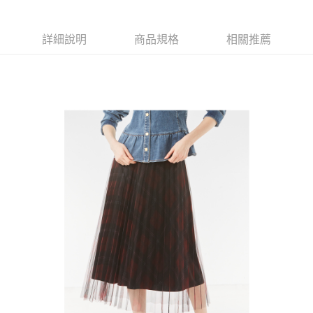
【大哥付你分期使用說明】
AFTEE先享後付
1.本服務由台灣大哥大提供，台灣大哥大用戶可立即使用無須另外申請。
2.付款方式選擇「大哥付你分期」，訂單成立後會自動跳轉到大哥付的交易
相關說明
詳細說明
商品規格
相關推薦
流程，驗證手機門號後，選擇欲分期的期數、繳款截止日，確認付款後即完
【關於「AFTEE先享後付」】
成交易。
ATM付款
AFTEE先享後付是「在收到商品之後才付款」的支付方式。 讓您購物簡單
3.實際核准額度、可分期數及費用金額請依後續交易確認頁面所載為準。
便利好安心！
4.訂單成立30分鐘內，如未前往確認交易或遇審核未通過，訂單將自動取
１．簡單：不需註冊會員、不需綁卡、不需儲值。
運送方式
消。如遇「轉專審核」未通過狀況，表示未達大哥付你分期系統評分，恕無
２．便利：只要手機號碼，簡訊認證，即可結帳。
法說明評估內容。
３．安心：先確認商品／服務後，再付款。
全家取貨付款
【繳款方式說明】
1.分期款項不併入電信帳單，「大哥付你分期」於每月結算日後寄送繳費提
免運費
【「AFTEE先享後付」結帳流程】
醒簡訊。
１．於結帳方式選擇「AFTEE先享後付」後，將跳轉至「AFTEE先享後付」
2.透過簡訊連結打開帳單後，可選擇「超商條碼／台灣大直營門市／銀行轉
付款後全家取貨
結帳頁面，進行簡訊認證並確認金額後，即可完成結帳。
帳／街口支付／iPASS MONEY」等通路繳費。
２．訂單成立數日內，您將收到繳費通知簡訊。
免運費
３．收到繳費通知簡訊後14天內，點擊此簡訊中的連結，可透過四大超商／
【注意事項】
ATM／網路銀行／等多元方式進行付款，方視為交易完成。
萊爾富取貨付款
1.本服務係由「台灣大哥大股份有限公司」（以下簡稱本公司）所提供，讓
※ 請注意：結帳手續完成當下不需立刻繳費，但若您需要取消訂單，請聯絡
用戶於交易時，得透過本服務購買商品或服務，並由商店將買賣／分期付款
免運費
購買商品的店家。未經商家同意取消之訂單仍視為有效，需透過AFTEE先享
買賣價金債權讓與本公司後，依約使用本公司帳單繳交帳款。
後付繳納相關費用。
2.基於同意付款使用「大哥付你分期」之契約關係目的，商店將以您的個人
付款後萊爾富取貨
※ 交易是否成功請以「AFTEE先享後付 」之結帳頁面顯示為準，若有關於
資料（包含姓名、電話或地址）提供予台灣大哥大進項蒐集、處理及利用，
是否繳費成功／繳費後需取消欲退款等相關疑問，請聯繫「AFTEE先享後付
免運費
由本公司與您本人進行分期帳單所需資料之確認、核對及更正。
客戶支援中心」
https://netprotections.freshdesk.com/support/home
3.完整用戶服務條款，請詳閱以下連結：
https://oppay.tw/userRule
7-11取貨付款
【注意事項】