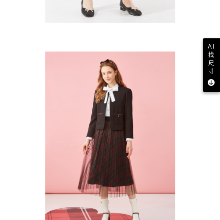
AI
找
尺
寸