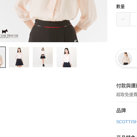
數量
付款與運
超取免運
付款方式
品牌
信用卡一
SCOTTIS
超商取貨