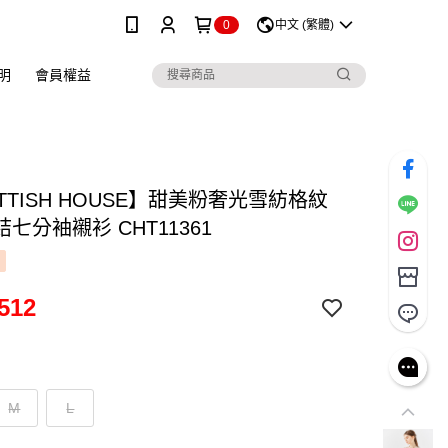
0
中文 (繁體)
明
會員權益
TTISH HOUSE】甜美粉奢光雪紡格紋
七分袖襯衫 CHT11361
512
M
L