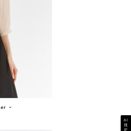
AI
找
尺