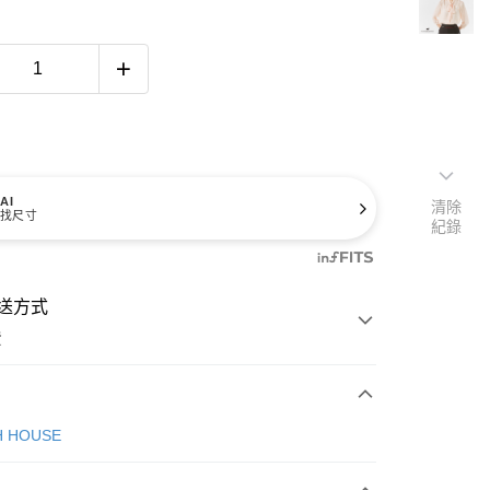
AI
清除
找尺寸
紀錄
送方式
費
次付款
H HOUSE
付款