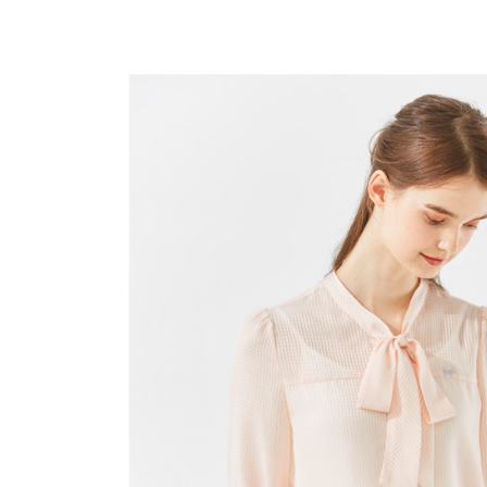
帳／街口支
付款後全
２．訂單
３．收到繳
免運費
【注意事
／ATM／
1.本服務
※ 請注意
萊爾富取
用戶於交
絡購買商品
款買賣價
先享後付
免運費
2.基於同
※ 交易是
資料（包
是否繳費成
付款後萊
用，由本
付客戶支
免運費
3.完整用
【注意事
7-11取貨
１．透過由
交易，需
免運費
求債權轉
２．關於
付款後7-1
https://aft
免運費
３．未成
「AFTE
宅配
任。
４．使用「
免運費
即時審查
結果請求
離島宅配
５．嚴禁
免運費
形，恩沛
動。