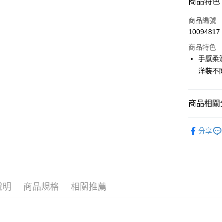
商品特色
LINE Pay
商品編號
Apple Pay
10094817
商品特色
街口支付
手感柔
悠遊付
洋裝不
大哥付你
相關說明
商品相關分
【大哥付
AFTEE先
1.本服務
🎀 SCOTT
2.付款方
相關說明
分享
流程，驗
【關於「A
🎀 SCOTT
ATM付款
完成交易
AFTEE
3.實際核
便利好安
4.訂單成
１．簡單
消。如遇
２．便利
運送方式
無法說明
３．安心
說明
商品規格
相關推薦
【繳款方
全家取貨
1.分期款
【「AFT
醒簡訊。
免運費
１．於結帳
2.透過簡
付」結帳