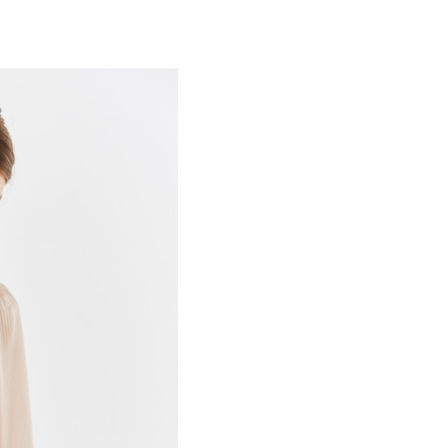
付／iPASS MONEY」等通路繳費。
家取貨
成立數日內，您將收到繳費通知簡訊。
費通知簡訊後14天內，點擊此簡訊中的連結，可透過四大超商
項】
網路銀行／等多元方式進行付款，方視為交易完成。
係由「台灣大哥大股份有限公司」（以下簡稱本公司）所提供，讓
：結帳手續完成當下不需立刻繳費，但若您需要取消訂單，請聯
貨付款
易時，得透過本服務購買商品或服務，並由商店將買賣／分期付
的店家。未經商家同意取消之訂單仍視為有效，需透過AFTEE
金債權讓與本公司後，依約使用本公司帳單繳交帳款。
繳納相關費用。
意付款使用「大哥付你分期」之契約關係目的，商店將以您的個人
否成功請以「AFTEE先享後付 」之結帳頁面顯示為準，若有關於
含姓名、電話或地址）提供予台灣大哥大進項蒐集、處理及利
功／繳費後需取消欲退款等相關疑問，請聯繫「AFTEE先享後
爾富取貨
公司與您本人進行分期帳單所需資料之確認、核對及更正。
援中心」
https://netprotections.freshdesk.com/support/home
戶服務條款，請詳閱以下連結：
https://oppay.tw/userRule
項】
付款
恩沛科技股份有限公司提供之「AFTEE先享後付」服務完成之
依本服務之必要範圍內提供個人資料，並將交易相關給付款項請
讓予恩沛科技股份有限公司。
個人資料處理事宜，請瀏覽以下網址：
1取貨
ee.tw/terms/#terms3
年的使用者請事先徵得法定代理人或監護人之同意方可使用
E先享後付」，若未經同意申辦者引起之損失，本公司不負相關責
AFTEE先享後付」時，將依據個別帳號之用戶狀況，依本公司
核予不同之上限額度；若仍有額度不足之情形，本公司將視審查
用戶進行身份認證。
一人註冊多個帳號或使用他人資訊註冊。若發現惡意使用之情
科技股份有限公司將有權停止該用戶之使用額度並採取法律行