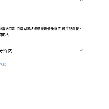
滑雪紡面料 浪漫蝴蝶結綁帶展現優雅氣質 可搭配褲裝、
同風格
分期
類 (2)
你分期使用說明】
享後付
由台灣大哥大提供，台灣大哥大用戶可立即使用無須另外申請。
ISH HOUSE
🛒專區5折+滿件再折!!!
式選擇「大哥付你分期」，訂單成立後會自動跳轉到大哥付的交易
客服
證手機門號後，選擇欲分期的期數、繳款截止日，確認付款後即
FTEE先享後付」】
ISH HOUSE
🔥 OUTLET特惠專區
。
先享後付是「在收到商品之後才付款」的支付方式。 讓您購物簡單
准額度、可分期數及費用金額請依後續交易確認頁面所載為準。
心！
立30分鐘內，如未前往確認交易或遇審核未通過，訂單將自動取
：不需註冊會員、不需綁卡、不需儲值。
「轉專審核」未通過狀況，表示未達大哥付你分期系統評分，恕
：只要手機號碼，簡訊認證，即可結帳。
評估內容。
：先確認商品／服務後，再付款。
式說明】
付款
項不併入電信帳單，「大哥付你分期」於每月結算日後寄送繳費提
EE先享後付」結帳流程】
方式選擇「AFTEE先享後付」後，將跳轉至「AFTEE先享後
訊連結打開帳單後，可選擇「超商條碼／台灣大直營門市／銀行轉
頁面，進行簡訊認證並確認金額後，即可完成結帳。