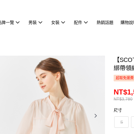
品牌一覽
男裝
女裝
配件
熱銷話題
購物說
【SCO
綁帶領結
超取免運費
NT$1,
NT$3,780
尺寸
S