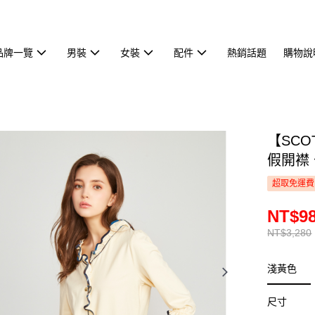
品牌一覽
男裝
女裝
配件
熱銷話題
購物說
【SCO
假開襟 七
超取免運費
NT$9
NT$3,280
淺黃色
尺寸