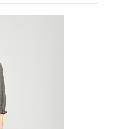
付款
項不併入電信帳單，「大哥付你分期」於每月結算日後寄送繳費提
EE先享後付」結帳流程】
方式選擇「AFTEE先享後付」後，將跳轉至「AFTEE先享後
訊連結打開帳單後，可選擇「超商條碼／台灣大直營門市／銀行轉
頁面，進行簡訊認證並確認金額後，即可完成結帳。
付／iPASS MONEY」等通路繳費。
家取貨
成立數日內，您將收到繳費通知簡訊。
費通知簡訊後14天內，點擊此簡訊中的連結，可透過四大超商
項】
網路銀行／等多元方式進行付款，方視為交易完成。
係由「台灣大哥大股份有限公司」（以下簡稱本公司）所提供，讓
：結帳手續完成當下不需立刻繳費，但若您需要取消訂單，請聯
貨付款
易時，得透過本服務購買商品或服務，並由商店將買賣／分期付
的店家。未經商家同意取消之訂單仍視為有效，需透過AFTEE
金債權讓與本公司後，依約使用本公司帳單繳交帳款。
繳納相關費用。
意付款使用「大哥付你分期」之契約關係目的，商店將以您的個人
否成功請以「AFTEE先享後付 」之結帳頁面顯示為準，若有關於
含姓名、電話或地址）提供予台灣大哥大進項蒐集、處理及利
功／繳費後需取消欲退款等相關疑問，請聯繫「AFTEE先享後
爾富取貨
公司與您本人進行分期帳單所需資料之確認、核對及更正。
援中心」
https://netprotections.freshdesk.com/support/home
戶服務條款，請詳閱以下連結：
https://oppay.tw/userRule
項】
付款
恩沛科技股份有限公司提供之「AFTEE先享後付」服務完成之
依本服務之必要範圍內提供個人資料，並將交易相關給付款項請
讓予恩沛科技股份有限公司。
個人資料處理事宜，請瀏覽以下網址：
1取貨
ee.tw/terms/#terms3
年的使用者請事先徵得法定代理人或監護人之同意方可使用
E先享後付」，若未經同意申辦者引起之損失，本公司不負相關責
AFTEE先享後付」時，將依據個別帳號之用戶狀況，依本公司
核予不同之上限額度；若仍有額度不足之情形，本公司將視審查
用戶進行身份認證。