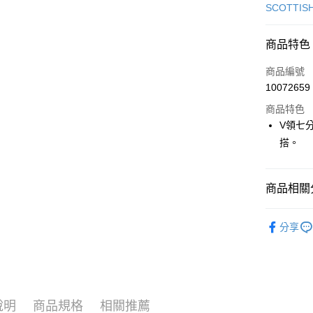
信用卡一
SCOTTIS
超商取貨
商品特色
LINE Pay
商品編號
Apple Pay
10072659
商品特色
街口支付
V領七
悠遊付
搭。
大哥付你
相關說明
商品相關分
【大哥付
AFTEE先
1.本服務
🎀 SCOTT
2.付款方
相關說明
分享
流程，驗
【關於「A
ATM付款
完成交易
AFTEE
3.實際核
便利好安
4.訂單成
１．簡單
消。如遇
２．便利
運送方式
無法說明
３．安心
說明
商品規格
相關推薦
【繳款方