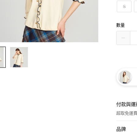
S
數量
付款與運
超取免運
付款方式
品牌