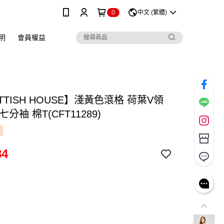
0
中文 (繁體)
明
會員權益
TTISH HOUSE】淺黃色滾格 荷葉V領
分袖 棉T(CFT11289)
84