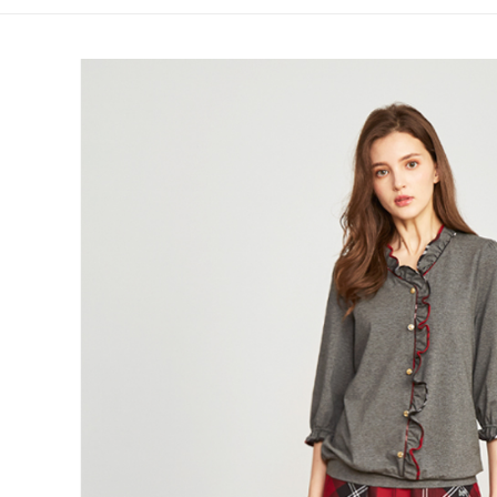
全家取貨
1.分期款
【「AFT
醒簡訊。
免運費
１．於結帳
2.透過簡
付」結帳
帳／街口支
付款後全
２．訂單
３．收到繳
免運費
【注意事
／ATM／
1.本服務
※ 請注意
萊爾富取
用戶於交
絡購買商品
款買賣價
先享後付
免運費
2.基於同
※ 交易是
資料（包
是否繳費成
付款後萊
用，由本
付客戶支
免運費
3.完整用
【注意事
7-11取貨
１．透過由
交易，需
免運費
求債權轉
２．關於
付款後7-1
https://aft
免運費
３．未成
「AFTE
宅配
任。
４．使用「
免運費
即時審查
結果請求