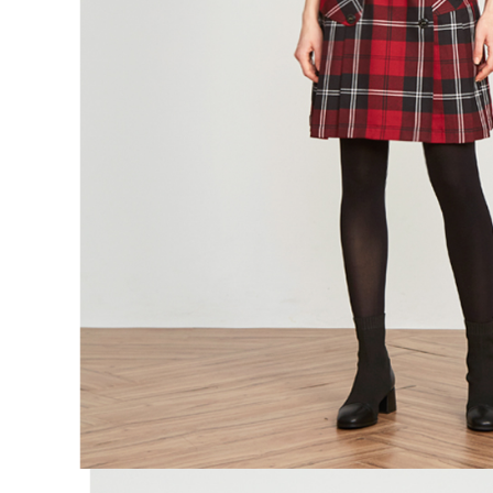
離島宅配
５．嚴禁
免運費
形，恩沛
動。