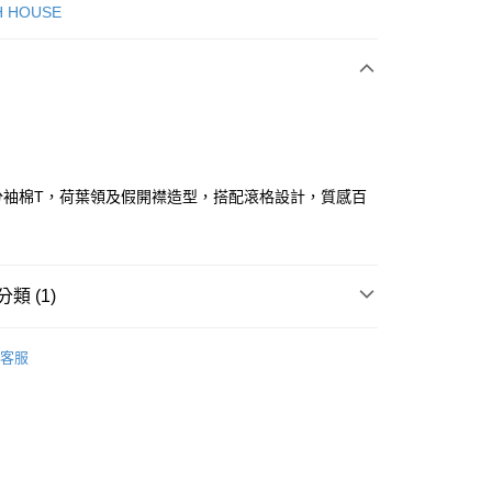
次付款
H HOUSE
付款
分袖棉T，荷葉領及假開襟造型，搭配滾格設計，質感百
分期
類 (1)
你分期使用說明】
享後付
由台灣大哥大提供，台灣大哥大用戶可立即使用無須另外申請。
ISH HOUSE
上衣｜T恤
式選擇「大哥付你分期」，訂單成立後會自動跳轉到大哥付的交易
客服
證手機門號後，選擇欲分期的期數、繳款截止日，確認付款後即
FTEE先享後付」】
。
先享後付是「在收到商品之後才付款」的支付方式。 讓您購物簡單
准額度、可分期數及費用金額請依後續交易確認頁面所載為準。
心！
立30分鐘內，如未前往確認交易或遇審核未通過，訂單將自動取
：不需註冊會員、不需綁卡、不需儲值。
「轉專審核」未通過狀況，表示未達大哥付你分期系統評分，恕
：只要手機號碼，簡訊認證，即可結帳。
評估內容。
：先確認商品／服務後，再付款。
式說明】