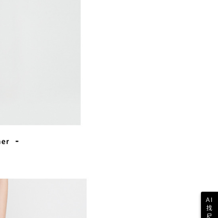
AI
找
尺