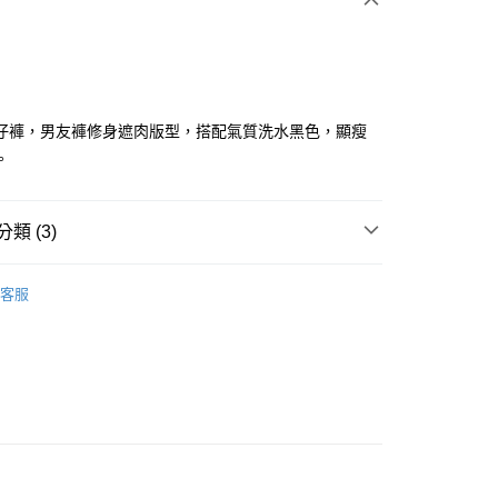
仔褲，男友褲修身遮肉版型，搭配氣質洗水黑色，顯瘦
。
分期
類 (3)
你分期使用說明】
享後付
由台灣大哥大提供，台灣大哥大用戶可立即使用無須另外申請。
ISH HOUSE
下著｜褲裝
式選擇「大哥付你分期」，訂單成立後會自動跳轉到大哥付的交易
客服
證手機門號後，選擇欲分期的期數、繳款截止日，確認付款後即
FTEE先享後付」】
ISH HOUSE
🔥 OUTLET特惠專區
。
先享後付是「在收到商品之後才付款」的支付方式。 讓您購物簡單
准額度、可分期數及費用金額請依後續交易確認頁面所載為準。
心！
褲裝
長褲
立30分鐘內，如未前往確認交易或遇審核未通過，訂單將自動取
：不需註冊會員、不需綁卡、不需儲值。
「轉專審核」未通過狀況，表示未達大哥付你分期系統評分，恕
：只要手機號碼，簡訊認證，即可結帳。
評估內容。
：先確認商品／服務後，再付款。
式說明】
付款
項不併入電信帳單，「大哥付你分期」於每月結算日後寄送繳費提
EE先享後付」結帳流程】
方式選擇「AFTEE先享後付」後，將跳轉至「AFTEE先享後
訊連結打開帳單後，可選擇「超商條碼／台灣大直營門市／銀行轉
頁面，進行簡訊認證並確認金額後，即可完成結帳。