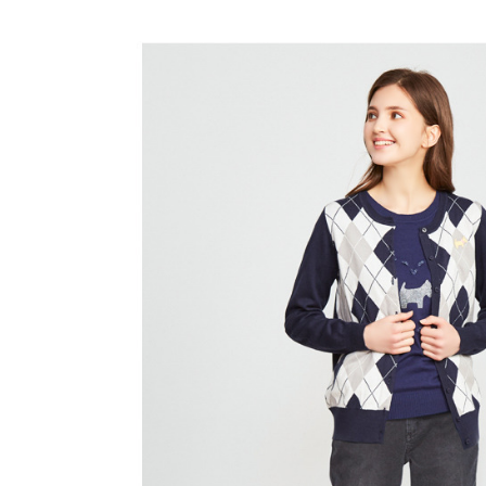
帳／街口支
付款後全
２．訂單
３．收到繳
免運費
【注意事
／ATM／
1.本服務
※ 請注意
萊爾富取
用戶於交
絡購買商品
款買賣價
先享後付
免運費
2.基於同
※ 交易是
資料（包
是否繳費成
付款後萊
用，由本
付客戶支
免運費
3.完整用
【注意事
7-11取貨
１．透過由
交易，需
免運費
求債權轉
２．關於
付款後7-1
https://aft
免運費
３．未成
「AFTE
宅配
任。
４．使用「
免運費
即時審查
結果請求
離島宅配
５．嚴禁
免運費
形，恩沛
動。