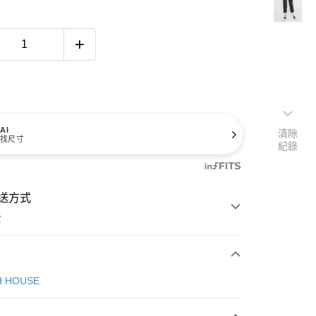
AI
清除
找尺寸
紀錄
送方式
費
次付款
H HOUSE
付款