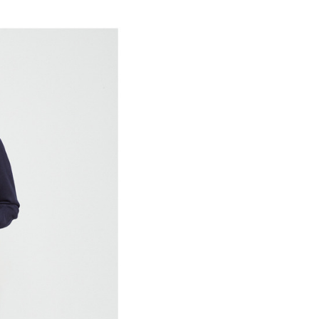
付／iPASS MONEY」等通路繳費。
家取貨
成立數日內，您將收到繳費通知簡訊。
費通知簡訊後14天內，點擊此簡訊中的連結，可透過四大超商
項】
網路銀行／等多元方式進行付款，方視為交易完成。
係由「台灣大哥大股份有限公司」（以下簡稱本公司）所提供，讓
：結帳手續完成當下不需立刻繳費，但若您需要取消訂單，請聯
貨付款
易時，得透過本服務購買商品或服務，並由商店將買賣／分期付
的店家。未經商家同意取消之訂單仍視為有效，需透過AFTEE
金債權讓與本公司後，依約使用本公司帳單繳交帳款。
繳納相關費用。
意付款使用「大哥付你分期」之契約關係目的，商店將以您的個人
否成功請以「AFTEE先享後付 」之結帳頁面顯示為準，若有關於
含姓名、電話或地址）提供予台灣大哥大進項蒐集、處理及利
功／繳費後需取消欲退款等相關疑問，請聯繫「AFTEE先享後
爾富取貨
公司與您本人進行分期帳單所需資料之確認、核對及更正。
援中心」
https://netprotections.freshdesk.com/support/home
戶服務條款，請詳閱以下連結：
https://oppay.tw/userRule
項】
付款
恩沛科技股份有限公司提供之「AFTEE先享後付」服務完成之
依本服務之必要範圍內提供個人資料，並將交易相關給付款項請
讓予恩沛科技股份有限公司。
個人資料處理事宜，請瀏覽以下網址：
1取貨
ee.tw/terms/#terms3
年的使用者請事先徵得法定代理人或監護人之同意方可使用
E先享後付」，若未經同意申辦者引起之損失，本公司不負相關責
AFTEE先享後付」時，將依據個別帳號之用戶狀況，依本公司
核予不同之上限額度；若仍有額度不足之情形，本公司將視審查
用戶進行身份認證。
一人註冊多個帳號或使用他人資訊註冊。若發現惡意使用之情
科技股份有限公司將有權停止該用戶之使用額度並採取法律行