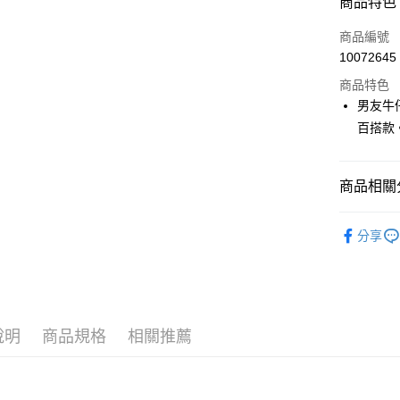
商品特色
LINE Pay
商品編號
Apple Pay
10072645
商品特色
街口支付
男友牛
悠遊付
百搭款
大哥付你
相關說明
商品相關分
【大哥付
AFTEE先
1.本服務
🎀 SCOTT
2.付款方
相關說明
分享
流程，驗
【關於「A
🎀 SCOTT
ATM付款
完成交易
AFTEE
3.實際核
便利好安
▶女裝
4.訂單成
１．簡單
消。如遇
２．便利
運送方式
無法說明
３．安心
說明
商品規格
相關推薦
【繳款方
全家取貨
1.分期款
【「AFT
醒簡訊。
免運費
１．於結帳
2.透過簡
付」結帳