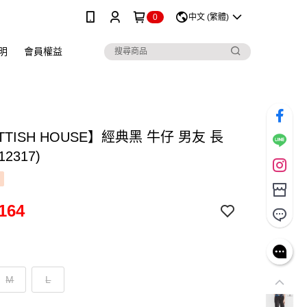
0
中文 (繁體)
明
會員權益
TTISH HOUSE】經典黑 牛仔 男友 長
12317)
164
M
L