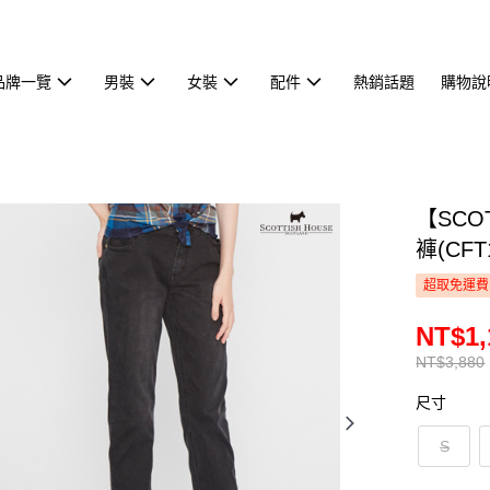
品牌一覽
男裝
女裝
配件
熱銷話題
購物說
【SCO
褲(CFT
超取免運費
NT$1,
NT$3,880
尺寸
S