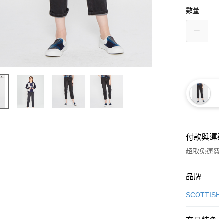
數量
付款與運
超取免運
付款方式
品牌
信用卡一
SCOTTIS
超商取貨