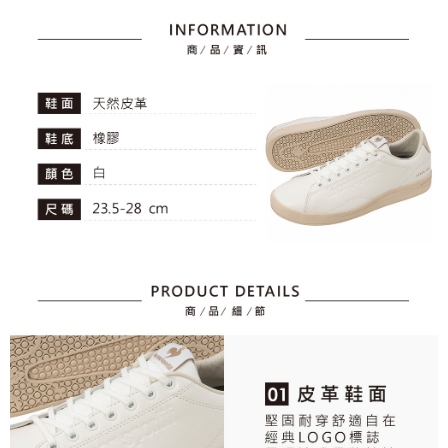
【繳款方式說明】
1.分期款項不併入電信帳單，「大哥付你分期」於每月結算日後寄送繳費提
免運費
【「AFTEE先享後付」結帳流程】
醒簡訊。
１．於結帳方式選擇「AFTEE先享後付」後，將跳轉至「AFTEE先享後付」
2.透過簡訊連結打開帳單後，可選擇「超商條碼／台灣大直營門市／銀行轉
付款後全家取貨
結帳頁面，進行簡訊認證並確認金額後，即可完成結帳。
帳／街口支付／iPASS MONEY」等通路繳費。
２．訂單成立數日內，您將收到繳費通知簡訊。
免運費
３．收到繳費通知簡訊後14天內，點擊此簡訊中的連結，可透過四大超商／
【注意事項】
ATM／網路銀行／等多元方式進行付款，方視為交易完成。
萊爾富取貨付款
1.本服務係由「台灣大哥大股份有限公司」（以下簡稱本公司）所提供，讓
※ 請注意：結帳手續完成當下不需立刻繳費，但若您需要取消訂單，請聯絡
用戶於交易時，得透過本服務購買商品或服務，並由商店將買賣／分期付款
免運費
購買商品的店家。未經商家同意取消之訂單仍視為有效，需透過AFTEE先享
買賣價金債權讓與本公司後，依約使用本公司帳單繳交帳款。
後付繳納相關費用。
2.基於同意付款使用「大哥付你分期」之契約關係目的，商店將以您的個人
付款後萊爾富取貨
※ 交易是否成功請以「AFTEE先享後付 」之結帳頁面顯示為準，若有關於
資料（包含姓名、電話或地址）提供予台灣大哥大進項蒐集、處理及利用，
是否繳費成功／繳費後需取消欲退款等相關疑問，請聯繫「AFTEE先享後付
免運費
由本公司與您本人進行分期帳單所需資料之確認、核對及更正。
客戶支援中心」
https://netprotections.freshdesk.com/support/home
3.完整用戶服務條款，請詳閱以下連結：
https://oppay.tw/userRule
7-11取貨付款
【注意事項】
１．透過由恩沛科技股份有限公司提供之「AFTEE先享後付」服務完成之交
免運費
易，需依本服務之必要範圍內提供個人資料，並將交易相關給付款項請求債
權轉讓予恩沛科技股份有限公司。
付款後7-11取貨
２．關於個人資料處理事宜，請瀏覽以下網址：
免運費
https://aftee.tw/terms/#terms3
３．未成年的使用者請事先徵得法定代理人或監護人之同意方可使用
宅配
「AFTEE先享後付」，若未經同意申辦者引起之損失，本公司不負相關責
任。
免運費
４．使用「AFTEE先享後付」時，將依據個別帳號之用戶狀況，依本公司即
時審查核予不同之上限額度；若仍有額度不足之情形，本公司將視審查結果
離島宅配