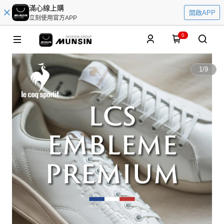
滿心線上購
開啟APP
立刻使用官方APP
0
1
/
9