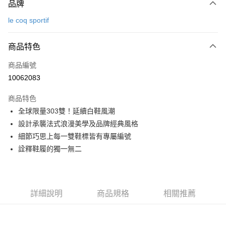
品牌
信用卡一次付款
le coq sportif
超商取貨付款
商品特色
LINE Pay
商品編號
Apple Pay
10062083
街口支付
商品特色
悠遊付
全球限量303雙！延續白鞋風潮
大哥付你分期
設計承襲法式浪漫美學及品牌經典風格
相關說明
細節巧思上每一雙鞋標皆有專屬編號
【大哥付你分期使用說明】
詮釋鞋履的獨一無二
AFTEE先享後付
1.本服務由台灣大哥大提供，台灣大哥大用戶可立即使用無須另外申請。
2.付款方式選擇「大哥付你分期」，訂單成立後會自動跳轉到大哥付的交易
相關說明
流程，驗證手機門號後，選擇欲分期的期數、繳款截止日，確認付款後即完
【關於「AFTEE先享後付」】
成交易。
ATM付款
AFTEE先享後付是「在收到商品之後才付款」的支付方式。 讓您購物簡單
3.實際核准額度、可分期數及費用金額請依後續交易確認頁面所載為準。
詳細說明
商品規格
相關推薦
便利好安心！
4.訂單成立30分鐘內，如未前往確認交易或遇審核未通過，訂單將自動取
１．簡單：不需註冊會員、不需綁卡、不需儲值。
運送方式
消。如遇「轉專審核」未通過狀況，表示未達大哥付你分期系統評分，恕無
２．便利：只要手機號碼，簡訊認證，即可結帳。
法說明評估內容。
３．安心：先確認商品／服務後，再付款。
全家取貨付款