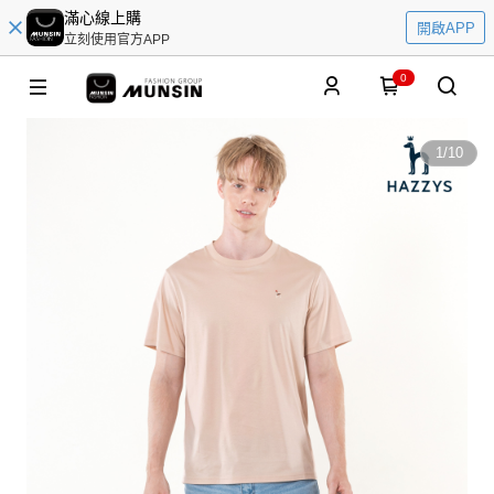
滿心線上購
開啟APP
立刻使用官方APP
0
1
/
10