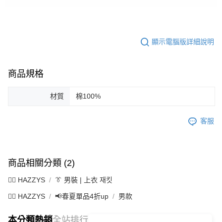
顯示電腦版詳細說明
商品規格
材質
棉100%
客服
商品相關分類 (2)
🐕‍🦺 HAZZYS
👔 男裝 | 上衣 재킷
🐕‍🦺 HAZZYS
📢春夏單品4折up
男款
本分類熱銷
全站排行