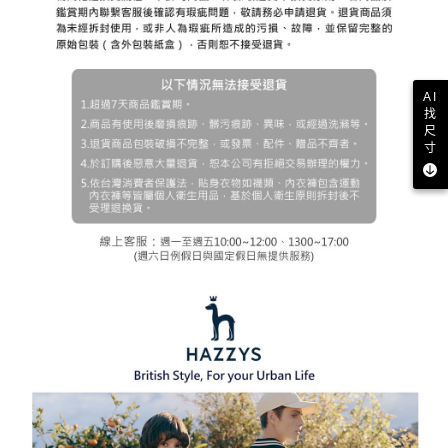
AI
找
尺
寸