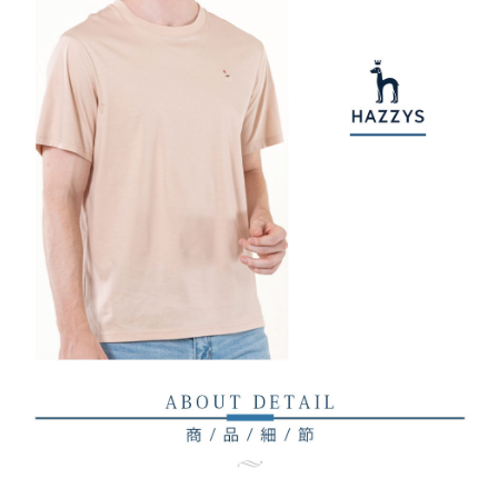
【注意事項】
ATM／網路銀行／等多元方式進行付款，方視為交易完成。
萊爾富取貨付款
1.本服務係由「台灣大哥大股份有限公司」（以下簡稱本公司）所提供，讓
※ 請注意：結帳手續完成當下不需立刻繳費，但若您需要取消訂單，請聯絡
用戶於交易時，得透過本服務購買商品或服務，並由商店將買賣／分期付款
免運費
購買商品的店家。未經商家同意取消之訂單仍視為有效，需透過AFTEE先享
買賣價金債權讓與本公司後，依約使用本公司帳單繳交帳款。
後付繳納相關費用。
2.基於同意付款使用「大哥付你分期」之契約關係目的，商店將以您的個人
付款後萊爾富取貨
※ 交易是否成功請以「AFTEE先享後付 」之結帳頁面顯示為準，若有關於
資料（包含姓名、電話或地址）提供予台灣大哥大進項蒐集、處理及利用，
是否繳費成功／繳費後需取消欲退款等相關疑問，請聯繫「AFTEE先享後付
免運費
由本公司與您本人進行分期帳單所需資料之確認、核對及更正。
客戶支援中心」
https://netprotections.freshdesk.com/support/home
3.完整用戶服務條款，請詳閱以下連結：
https://oppay.tw/userRule
7-11取貨付款
【注意事項】
１．透過由恩沛科技股份有限公司提供之「AFTEE先享後付」服務完成之交
免運費
易，需依本服務之必要範圍內提供個人資料，並將交易相關給付款項請求債
權轉讓予恩沛科技股份有限公司。
付款後7-11取貨
２．關於個人資料處理事宜，請瀏覽以下網址：
免運費
https://aftee.tw/terms/#terms3
３．未成年的使用者請事先徵得法定代理人或監護人之同意方可使用
宅配
「AFTEE先享後付」，若未經同意申辦者引起之損失，本公司不負相關責
任。
免運費
４．使用「AFTEE先享後付」時，將依據個別帳號之用戶狀況，依本公司即
時審查核予不同之上限額度；若仍有額度不足之情形，本公司將視審查結果
離島宅配
請求用戶進行身份認證。
免運費
５．嚴禁一人註冊多個帳號或使用他人資訊註冊。若發現惡意使用之情形，
恩沛科技股份有限公司將有權停止該用戶之使用額度並採取法律行動。