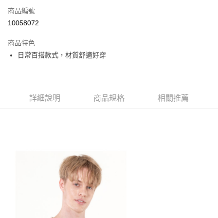
商品編號
Apple Pay
10058072
街口支付
商品特色
悠遊付
日常百搭款式，材質舒適好穿
大哥付你分期
相關說明
【大哥付你分期使用說明】
AFTEE先享後付
1.本服務由台灣大哥大提供，台灣大哥大用戶可立即使用無須另外申請。
詳細說明
商品規格
相關推薦
2.付款方式選擇「大哥付你分期」，訂單成立後會自動跳轉到大哥付的交易
相關說明
流程，驗證手機門號後，選擇欲分期的期數、繳款截止日，確認付款後即完
【關於「AFTEE先享後付」】
成交易。
ATM付款
AFTEE先享後付是「在收到商品之後才付款」的支付方式。 讓您購物簡單
3.實際核准額度、可分期數及費用金額請依後續交易確認頁面所載為準。
便利好安心！
4.訂單成立30分鐘內，如未前往確認交易或遇審核未通過，訂單將自動取
１．簡單：不需註冊會員、不需綁卡、不需儲值。
運送方式
消。如遇「轉專審核」未通過狀況，表示未達大哥付你分期系統評分，恕無
２．便利：只要手機號碼，簡訊認證，即可結帳。
法說明評估內容。
３．安心：先確認商品／服務後，再付款。
全家取貨付款
【繳款方式說明】
1.分期款項不併入電信帳單，「大哥付你分期」於每月結算日後寄送繳費提
免運費
【「AFTEE先享後付」結帳流程】
醒簡訊。
１．於結帳方式選擇「AFTEE先享後付」後，將跳轉至「AFTEE先享後付」
2.透過簡訊連結打開帳單後，可選擇「超商條碼／台灣大直營門市／銀行轉
付款後全家取貨
結帳頁面，進行簡訊認證並確認金額後，即可完成結帳。
帳／街口支付／iPASS MONEY」等通路繳費。
２．訂單成立數日內，您將收到繳費通知簡訊。
免運費
３．收到繳費通知簡訊後14天內，點擊此簡訊中的連結，可透過四大超商／