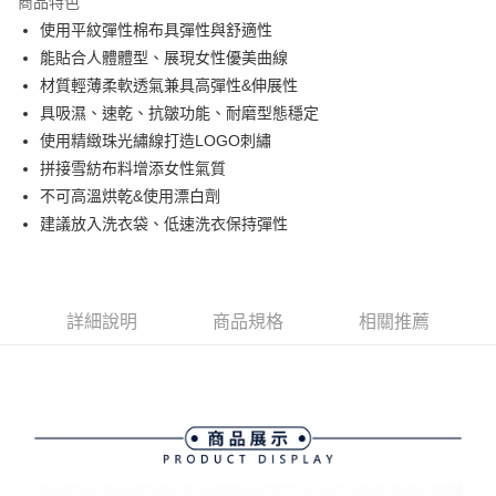
商品特色
悠遊付
使用平紋彈性棉布具彈性與舒適性
大哥付你分期
能貼合人體體型、展現女性優美曲線
相關說明
材質輕薄柔軟透氣兼具高彈性&伸展性
【大哥付你分期使用說明】
具吸濕、速乾、抗皺功能、耐磨型態穩定
AFTEE先享後付
1.本服務由台灣大哥大提供，台灣大哥大用戶可立即使用無須另外申請。
使用精緻珠光繡線打造LOGO刺繡
2.付款方式選擇「大哥付你分期」，訂單成立後會自動跳轉到大哥付的交易
相關說明
流程，驗證手機門號後，選擇欲分期的期數、繳款截止日，確認付款後即完
拼接雪紡布料增添女性氣質
【關於「AFTEE先享後付」】
成交易。
ATM付款
AFTEE先享後付是「在收到商品之後才付款」的支付方式。 讓您購物簡單
不可高溫烘乾&使用漂白劑
3.實際核准額度、可分期數及費用金額請依後續交易確認頁面所載為準。
便利好安心！
建議放入洗衣袋、低速洗衣保持彈性
4.訂單成立30分鐘內，如未前往確認交易或遇審核未通過，訂單將自動取
１．簡單：不需註冊會員、不需綁卡、不需儲值。
運送方式
消。如遇「轉專審核」未通過狀況，表示未達大哥付你分期系統評分，恕無
２．便利：只要手機號碼，簡訊認證，即可結帳。
法說明評估內容。
３．安心：先確認商品／服務後，再付款。
全家取貨付款
【繳款方式說明】
1.分期款項不併入電信帳單，「大哥付你分期」於每月結算日後寄送繳費提
免運費
【「AFTEE先享後付」結帳流程】
詳細說明
商品規格
相關推薦
醒簡訊。
１．於結帳方式選擇「AFTEE先享後付」後，將跳轉至「AFTEE先享後付」
2.透過簡訊連結打開帳單後，可選擇「超商條碼／台灣大直營門市／銀行轉
付款後全家取貨
結帳頁面，進行簡訊認證並確認金額後，即可完成結帳。
帳／街口支付／iPASS MONEY」等通路繳費。
２．訂單成立數日內，您將收到繳費通知簡訊。
免運費
３．收到繳費通知簡訊後14天內，點擊此簡訊中的連結，可透過四大超商／
【注意事項】
ATM／網路銀行／等多元方式進行付款，方視為交易完成。
萊爾富取貨付款
1.本服務係由「台灣大哥大股份有限公司」（以下簡稱本公司）所提供，讓
※ 請注意：結帳手續完成當下不需立刻繳費，但若您需要取消訂單，請聯絡
用戶於交易時，得透過本服務購買商品或服務，並由商店將買賣／分期付款
免運費
購買商品的店家。未經商家同意取消之訂單仍視為有效，需透過AFTEE先享
買賣價金債權讓與本公司後，依約使用本公司帳單繳交帳款。
後付繳納相關費用。
2.基於同意付款使用「大哥付你分期」之契約關係目的，商店將以您的個人
付款後萊爾富取貨
※ 交易是否成功請以「AFTEE先享後付 」之結帳頁面顯示為準，若有關於