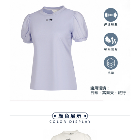
資料（包含姓名、電話或地址）提供予台灣大哥大進項蒐集、處理及利用，
是否繳費成功／繳費後需取消欲退款等相關疑問，請聯繫「AFTEE先享後付
免運費
由本公司與您本人進行分期帳單所需資料之確認、核對及更正。
客戶支援中心」
https://netprotections.freshdesk.com/support/home
3.完整用戶服務條款，請詳閱以下連結：
https://oppay.tw/userRule
7-11取貨付款
【注意事項】
１．透過由恩沛科技股份有限公司提供之「AFTEE先享後付」服務完成之交
免運費
易，需依本服務之必要範圍內提供個人資料，並將交易相關給付款項請求債
權轉讓予恩沛科技股份有限公司。
付款後7-11取貨
２．關於個人資料處理事宜，請瀏覽以下網址：
免運費
https://aftee.tw/terms/#terms3
３．未成年的使用者請事先徵得法定代理人或監護人之同意方可使用
宅配
「AFTEE先享後付」，若未經同意申辦者引起之損失，本公司不負相關責
任。
免運費
４．使用「AFTEE先享後付」時，將依據個別帳號之用戶狀況，依本公司即
時審查核予不同之上限額度；若仍有額度不足之情形，本公司將視審查結果
離島宅配
請求用戶進行身份認證。
免運費
５．嚴禁一人註冊多個帳號或使用他人資訊註冊。若發現惡意使用之情形，
恩沛科技股份有限公司將有權停止該用戶之使用額度並採取法律行動。