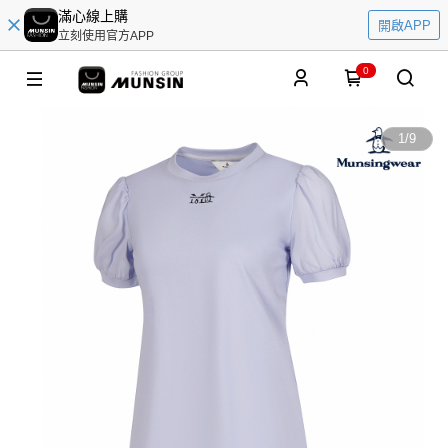
滿心線上購
開啟APP
立刻使用官方APP
0
1
/
9