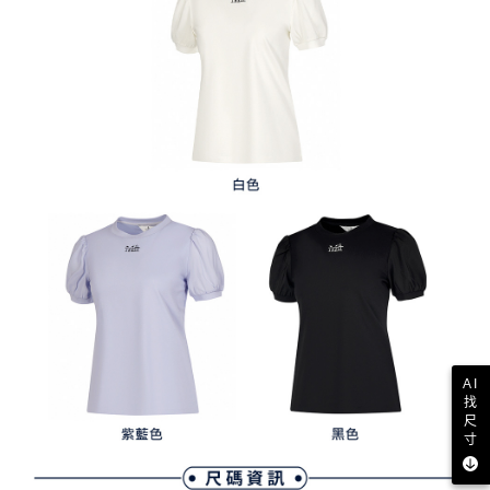
AI
找
尺
寸