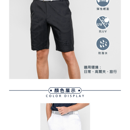
資料（包含姓名、電話或地址）提供予台灣大哥大進項蒐集、處理及利用，
是否繳費成功／繳費後需取消欲退款等相關疑問，請聯繫「AFTEE先享後付
免運費
由本公司與您本人進行分期帳單所需資料之確認、核對及更正。
客戶支援中心」
https://netprotections.freshdesk.com/support/home
3.完整用戶服務條款，請詳閱以下連結：
https://oppay.tw/userRule
7-11取貨付款
【注意事項】
１．透過由恩沛科技股份有限公司提供之「AFTEE先享後付」服務完成之交
免運費
易，需依本服務之必要範圍內提供個人資料，並將交易相關給付款項請求債
權轉讓予恩沛科技股份有限公司。
付款後7-11取貨
２．關於個人資料處理事宜，請瀏覽以下網址：
免運費
https://aftee.tw/terms/#terms3
３．未成年的使用者請事先徵得法定代理人或監護人之同意方可使用
宅配
「AFTEE先享後付」，若未經同意申辦者引起之損失，本公司不負相關責
任。
免運費
４．使用「AFTEE先享後付」時，將依據個別帳號之用戶狀況，依本公司即
時審查核予不同之上限額度；若仍有額度不足之情形，本公司將視審查結果
離島宅配
請求用戶進行身份認證。
免運費
５．嚴禁一人註冊多個帳號或使用他人資訊註冊。若發現惡意使用之情形，
恩沛科技股份有限公司將有權停止該用戶之使用額度並採取法律行動。