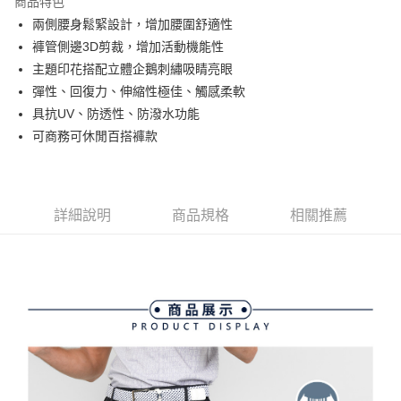
商品特色
悠遊付
兩側腰身鬆緊設計，增加腰圍舒適性
大哥付你分期
褲管側邊3D剪裁，增加活動機能性
相關說明
主題印花搭配立體企鵝刺繡吸睛亮眼
【大哥付你分期使用說明】
彈性、回復力、伸縮性極佳、觸感柔軟
AFTEE先享後付
1.本服務由台灣大哥大提供，台灣大哥大用戶可立即使用無須另外申請。
具抗UV、防透性、防潑水功能
2.付款方式選擇「大哥付你分期」，訂單成立後會自動跳轉到大哥付的交易
相關說明
流程，驗證手機門號後，選擇欲分期的期數、繳款截止日，確認付款後即完
可商務可休閒百搭褲款
【關於「AFTEE先享後付」】
成交易。
ATM付款
AFTEE先享後付是「在收到商品之後才付款」的支付方式。 讓您購物簡單
3.實際核准額度、可分期數及費用金額請依後續交易確認頁面所載為準。
便利好安心！
4.訂單成立30分鐘內，如未前往確認交易或遇審核未通過，訂單將自動取
１．簡單：不需註冊會員、不需綁卡、不需儲值。
運送方式
消。如遇「轉專審核」未通過狀況，表示未達大哥付你分期系統評分，恕無
２．便利：只要手機號碼，簡訊認證，即可結帳。
法說明評估內容。
詳細說明
商品規格
相關推薦
３．安心：先確認商品／服務後，再付款。
全家取貨付款
【繳款方式說明】
1.分期款項不併入電信帳單，「大哥付你分期」於每月結算日後寄送繳費提
免運費
【「AFTEE先享後付」結帳流程】
醒簡訊。
１．於結帳方式選擇「AFTEE先享後付」後，將跳轉至「AFTEE先享後付」
2.透過簡訊連結打開帳單後，可選擇「超商條碼／台灣大直營門市／銀行轉
付款後全家取貨
結帳頁面，進行簡訊認證並確認金額後，即可完成結帳。
帳／街口支付／iPASS MONEY」等通路繳費。
２．訂單成立數日內，您將收到繳費通知簡訊。
免運費
３．收到繳費通知簡訊後14天內，點擊此簡訊中的連結，可透過四大超商／
【注意事項】
ATM／網路銀行／等多元方式進行付款，方視為交易完成。
萊爾富取貨付款
1.本服務係由「台灣大哥大股份有限公司」（以下簡稱本公司）所提供，讓
※ 請注意：結帳手續完成當下不需立刻繳費，但若您需要取消訂單，請聯絡
用戶於交易時，得透過本服務購買商品或服務，並由商店將買賣／分期付款
免運費
購買商品的店家。未經商家同意取消之訂單仍視為有效，需透過AFTEE先享
買賣價金債權讓與本公司後，依約使用本公司帳單繳交帳款。
後付繳納相關費用。
2.基於同意付款使用「大哥付你分期」之契約關係目的，商店將以您的個人
付款後萊爾富取貨
※ 交易是否成功請以「AFTEE先享後付 」之結帳頁面顯示為準，若有關於