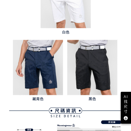
AI
找
尺
寸