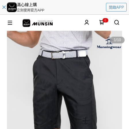
滿心線上購
開啟APP
立刻使用官方APP
0
1
/
10