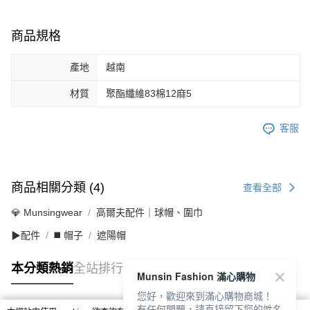
商品規格
產地
越南
材質
聚酯纖維83棉12麻5
客服
商品相關分類 (4)
查看全部
💎 Munsingwear
高爾夫配件｜球帽、圍巾
▶配件
◼️ 帽子
遮陽帽
本分類熱銷
全站排行
Munsin Fashion 滿心購物
您好，歡迎來到滿心購物商城！
有任何問題，請直接留下您的姓名