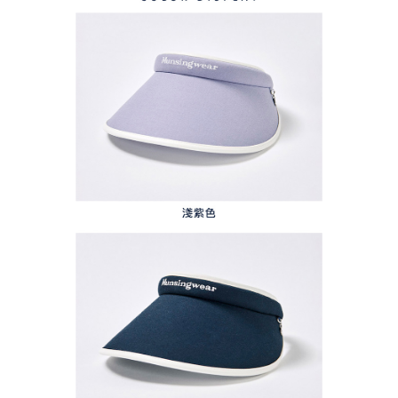
任。
免運費
４．使用「AFTEE先享後付」時，將依據個別帳號之用戶狀況，依本公司即
時審查核予不同之上限額度；若仍有額度不足之情形，本公司將視審查結果
離島宅配
請求用戶進行身份認證。
免運費
５．嚴禁一人註冊多個帳號或使用他人資訊註冊。若發現惡意使用之情形，
恩沛科技股份有限公司將有權停止該用戶之使用額度並採取法律行動。