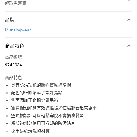
超取免運費
付款方式
品牌
信用卡一次付款
Munsingwear
超商取貨付款
商品特色
LINE Pay
商品編號
Apple Pay
9742934
街口支付
商品特色
悠遊付
具有防污功能的簡約質感遮陽帽
大哥付你分期
配色的細節增添了設計亮點
相關說明
側面添加了企鵝金屬吊飾
【大哥付你分期使用說明】
寬邊帽沿能夠有效遮擋陽光使臉部看起來更小
AFTEE先享後付
1.本服務由台灣大哥大提供，台灣大哥大用戶可立即使用無須另外申請。
空頂帽設計可以輕鬆穿脫不會損壞髮型
2.付款方式選擇「大哥付你分期」，訂單成立後會自動跳轉到大哥付的交易
相關說明
流程，驗證手機門號後，選擇欲分期的期數、繳款截止日，確認付款後即完
額部的部分使用可拆卸的防污貼片
【關於「AFTEE先享後付」】
成交易。
ATM付款
AFTEE先享後付是「在收到商品之後才付款」的支付方式。 讓您購物簡單
採用易於清洗的材質
3.實際核准額度、可分期數及費用金額請依後續交易確認頁面所載為準。
便利好安心！