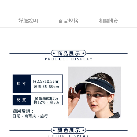
4.訂單成立30分鐘內，如未前往確認交易或遇審核未通過，訂單將自動取
１．簡單：不需註冊會員、不需綁卡、不需儲值。
運送方式
消。如遇「轉專審核」未通過狀況，表示未達大哥付你分期系統評分，恕無
２．便利：只要手機號碼，簡訊認證，即可結帳。
法說明評估內容。
３．安心：先確認商品／服務後，再付款。
全家取貨付款
【繳款方式說明】
詳細說明
商品規格
相關推薦
1.分期款項不併入電信帳單，「大哥付你分期」於每月結算日後寄送繳費提
免運費
【「AFTEE先享後付」結帳流程】
醒簡訊。
１．於結帳方式選擇「AFTEE先享後付」後，將跳轉至「AFTEE先享後付」
2.透過簡訊連結打開帳單後，可選擇「超商條碼／台灣大直營門市／銀行轉
付款後全家取貨
結帳頁面，進行簡訊認證並確認金額後，即可完成結帳。
帳／街口支付／iPASS MONEY」等通路繳費。
２．訂單成立數日內，您將收到繳費通知簡訊。
免運費
３．收到繳費通知簡訊後14天內，點擊此簡訊中的連結，可透過四大超商／
【注意事項】
ATM／網路銀行／等多元方式進行付款，方視為交易完成。
萊爾富取貨付款
1.本服務係由「台灣大哥大股份有限公司」（以下簡稱本公司）所提供，讓
※ 請注意：結帳手續完成當下不需立刻繳費，但若您需要取消訂單，請聯絡
用戶於交易時，得透過本服務購買商品或服務，並由商店將買賣／分期付款
免運費
購買商品的店家。未經商家同意取消之訂單仍視為有效，需透過AFTEE先享
買賣價金債權讓與本公司後，依約使用本公司帳單繳交帳款。
後付繳納相關費用。
2.基於同意付款使用「大哥付你分期」之契約關係目的，商店將以您的個人
付款後萊爾富取貨
※ 交易是否成功請以「AFTEE先享後付 」之結帳頁面顯示為準，若有關於
資料（包含姓名、電話或地址）提供予台灣大哥大進項蒐集、處理及利用，
是否繳費成功／繳費後需取消欲退款等相關疑問，請聯繫「AFTEE先享後付
免運費
由本公司與您本人進行分期帳單所需資料之確認、核對及更正。
客戶支援中心」
https://netprotections.freshdesk.com/support/home
3.完整用戶服務條款，請詳閱以下連結：
https://oppay.tw/userRule
7-11取貨付款
【注意事項】
１．透過由恩沛科技股份有限公司提供之「AFTEE先享後付」服務完成之交
免運費
易，需依本服務之必要範圍內提供個人資料，並將交易相關給付款項請求債
權轉讓予恩沛科技股份有限公司。
付款後7-11取貨
２．關於個人資料處理事宜，請瀏覽以下網址：
免運費
https://aftee.tw/terms/#terms3
３．未成年的使用者請事先徵得法定代理人或監護人之同意方可使用
宅配
「AFTEE先享後付」，若未經同意申辦者引起之損失，本公司不負相關責