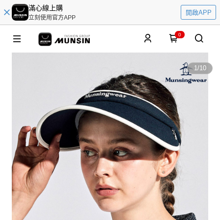
滿心線上購
開啟APP
立刻使用官方APP
0
1
/
10