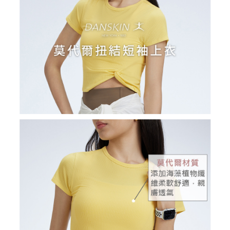
2.基於同意付款使用「大哥付你分期」之契約關係目的，商店將以您的個人
付款後萊爾富取貨
※ 交易是否成功請以「AFTEE先享後付 」之結帳頁面顯示為準，若有關於
資料（包含姓名、電話或地址）提供予台灣大哥大進項蒐集、處理及利用，
是否繳費成功／繳費後需取消欲退款等相關疑問，請聯繫「AFTEE先享後付
免運費
由本公司與您本人進行分期帳單所需資料之確認、核對及更正。
客戶支援中心」
https://netprotections.freshdesk.com/support/home
3.完整用戶服務條款，請詳閱以下連結：
https://oppay.tw/userRule
7-11取貨付款
【注意事項】
１．透過由恩沛科技股份有限公司提供之「AFTEE先享後付」服務完成之交
免運費
易，需依本服務之必要範圍內提供個人資料，並將交易相關給付款項請求債
權轉讓予恩沛科技股份有限公司。
付款後7-11取貨
２．關於個人資料處理事宜，請瀏覽以下網址：
免運費
https://aftee.tw/terms/#terms3
３．未成年的使用者請事先徵得法定代理人或監護人之同意方可使用
宅配
「AFTEE先享後付」，若未經同意申辦者引起之損失，本公司不負相關責
任。
免運費
４．使用「AFTEE先享後付」時，將依據個別帳號之用戶狀況，依本公司即
時審查核予不同之上限額度；若仍有額度不足之情形，本公司將視審查結果
離島宅配
請求用戶進行身份認證。
免運費
５．嚴禁一人註冊多個帳號或使用他人資訊註冊。若發現惡意使用之情形，
恩沛科技股份有限公司將有權停止該用戶之使用額度並採取法律行動。