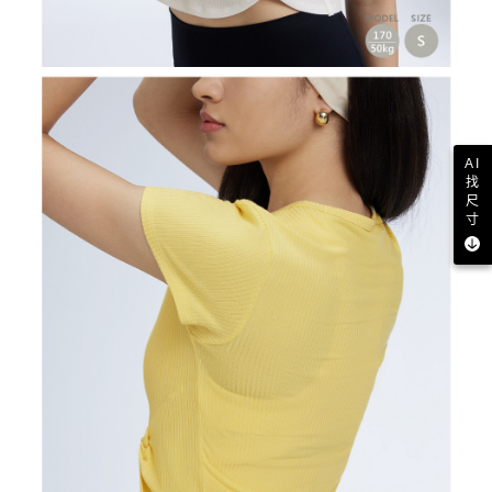
AI
找
尺
寸