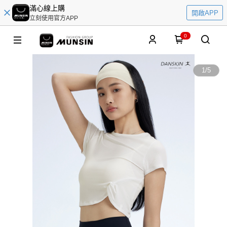
滿心線上購
開啟APP
立刻使用官方APP
0
1
/
5