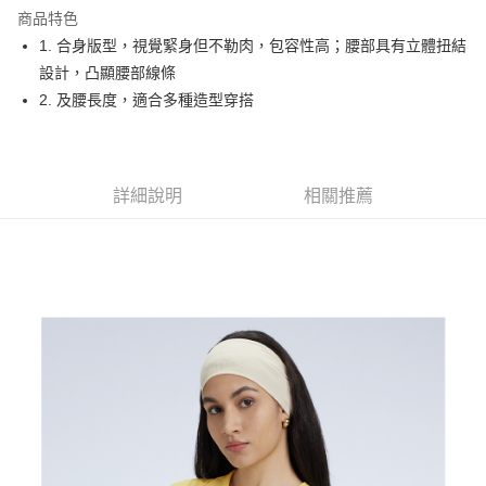
商品特色
悠遊付
1. 合身版型，視覺緊身但不勒肉，包容性高；腰部具有立體扭結
大哥付你分期
設計，凸顯腰部線條
相關說明
2. 及腰長度，適合多種造型穿搭
【大哥付你分期使用說明】
AFTEE先享後付
1.本服務由台灣大哥大提供，台灣大哥大用戶可立即使用無須另外申請。
2.付款方式選擇「大哥付你分期」，訂單成立後會自動跳轉到大哥付的交易
相關說明
流程，驗證手機門號後，選擇欲分期的期數、繳款截止日，確認付款後即完
【關於「AFTEE先享後付」】
詳細說明
相關推薦
成交易。
ATM付款
AFTEE先享後付是「在收到商品之後才付款」的支付方式。 讓您購物簡單
3.實際核准額度、可分期數及費用金額請依後續交易確認頁面所載為準。
便利好安心！
4.訂單成立30分鐘內，如未前往確認交易或遇審核未通過，訂單將自動取
１．簡單：不需註冊會員、不需綁卡、不需儲值。
運送方式
消。如遇「轉專審核」未通過狀況，表示未達大哥付你分期系統評分，恕無
２．便利：只要手機號碼，簡訊認證，即可結帳。
法說明評估內容。
３．安心：先確認商品／服務後，再付款。
全家取貨付款
【繳款方式說明】
1.分期款項不併入電信帳單，「大哥付你分期」於每月結算日後寄送繳費提
免運費
【「AFTEE先享後付」結帳流程】
醒簡訊。
１．於結帳方式選擇「AFTEE先享後付」後，將跳轉至「AFTEE先享後付」
2.透過簡訊連結打開帳單後，可選擇「超商條碼／台灣大直營門市／銀行轉
付款後全家取貨
結帳頁面，進行簡訊認證並確認金額後，即可完成結帳。
帳／街口支付／iPASS MONEY」等通路繳費。
２．訂單成立數日內，您將收到繳費通知簡訊。
免運費
３．收到繳費通知簡訊後14天內，點擊此簡訊中的連結，可透過四大超商／
【注意事項】
ATM／網路銀行／等多元方式進行付款，方視為交易完成。
萊爾富取貨付款
1.本服務係由「台灣大哥大股份有限公司」（以下簡稱本公司）所提供，讓
※ 請注意：結帳手續完成當下不需立刻繳費，但若您需要取消訂單，請聯絡
用戶於交易時，得透過本服務購買商品或服務，並由商店將買賣／分期付款
免運費
購買商品的店家。未經商家同意取消之訂單仍視為有效，需透過AFTEE先享
買賣價金債權讓與本公司後，依約使用本公司帳單繳交帳款。
後付繳納相關費用。