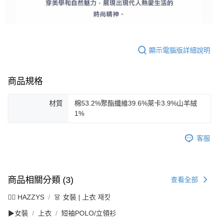
顯示電腦版詳細說明
商品規格
材質
棉53.2%聚酯纖維39.6%萊卡3.9%山羊絨
1%
客服
商品相關分類 (3)
查看全部
🐕‍🦺 HAZZYS
👗 女裝 | 上衣 재킷
▶女裝
上衣
短袖POLO/立領衫