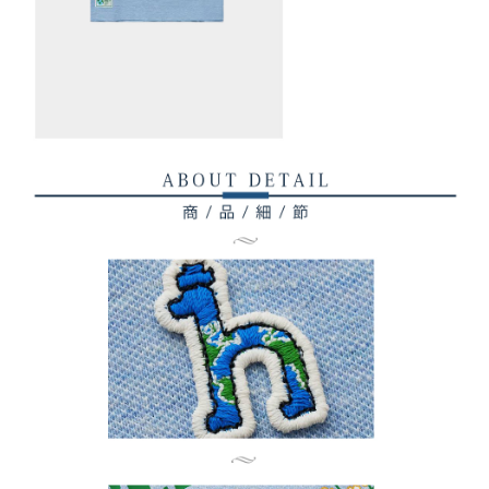
權轉讓予恩沛科技股份有限公司。
付款後7-11取貨
２．關於個人資料處理事宜，請瀏覽以下網址：
免運費
https://aftee.tw/terms/#terms3
３．未成年的使用者請事先徵得法定代理人或監護人之同意方可使用
宅配
「AFTEE先享後付」，若未經同意申辦者引起之損失，本公司不負相關責
任。
免運費
４．使用「AFTEE先享後付」時，將依據個別帳號之用戶狀況，依本公司即
時審查核予不同之上限額度；若仍有額度不足之情形，本公司將視審查結果
離島宅配
請求用戶進行身份認證。
免運費
５．嚴禁一人註冊多個帳號或使用他人資訊註冊。若發現惡意使用之情形，
恩沛科技股份有限公司將有權停止該用戶之使用額度並採取法律行動。