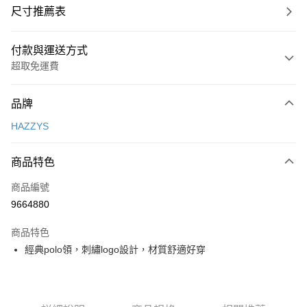
尺寸推薦表
付款與運送方式
超取免運費
付款方式
品牌
信用卡一次付款
HAZZYS
超商取貨付款
商品特色
LINE Pay
商品編號
Apple Pay
9664880
街口支付
商品特色
悠遊付
經典polo領，刺繡logo設計，材質舒適好穿
大哥付你分期
相關說明
【大哥付你分期使用說明】
AFTEE先享後付