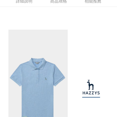
1.本服務由台灣大哥大提供，台灣大哥大用戶可立即使用無須另外申請。
詳細說明
商品規格
相關推薦
2.付款方式選擇「大哥付你分期」，訂單成立後會自動跳轉到大哥付的交易
相關說明
流程，驗證手機門號後，選擇欲分期的期數、繳款截止日，確認付款後即完
【關於「AFTEE先享後付」】
成交易。
ATM付款
AFTEE先享後付是「在收到商品之後才付款」的支付方式。 讓您購物簡單
3.實際核准額度、可分期數及費用金額請依後續交易確認頁面所載為準。
便利好安心！
4.訂單成立30分鐘內，如未前往確認交易或遇審核未通過，訂單將自動取
１．簡單：不需註冊會員、不需綁卡、不需儲值。
運送方式
消。如遇「轉專審核」未通過狀況，表示未達大哥付你分期系統評分，恕無
２．便利：只要手機號碼，簡訊認證，即可結帳。
法說明評估內容。
３．安心：先確認商品／服務後，再付款。
全家取貨付款
【繳款方式說明】
1.分期款項不併入電信帳單，「大哥付你分期」於每月結算日後寄送繳費提
免運費
【「AFTEE先享後付」結帳流程】
醒簡訊。
１．於結帳方式選擇「AFTEE先享後付」後，將跳轉至「AFTEE先享後付」
2.透過簡訊連結打開帳單後，可選擇「超商條碼／台灣大直營門市／銀行轉
付款後全家取貨
結帳頁面，進行簡訊認證並確認金額後，即可完成結帳。
帳／街口支付／iPASS MONEY」等通路繳費。
２．訂單成立數日內，您將收到繳費通知簡訊。
免運費
３．收到繳費通知簡訊後14天內，點擊此簡訊中的連結，可透過四大超商／
【注意事項】
ATM／網路銀行／等多元方式進行付款，方視為交易完成。
萊爾富取貨付款
1.本服務係由「台灣大哥大股份有限公司」（以下簡稱本公司）所提供，讓
※ 請注意：結帳手續完成當下不需立刻繳費，但若您需要取消訂單，請聯絡
用戶於交易時，得透過本服務購買商品或服務，並由商店將買賣／分期付款
免運費
購買商品的店家。未經商家同意取消之訂單仍視為有效，需透過AFTEE先享
買賣價金債權讓與本公司後，依約使用本公司帳單繳交帳款。
後付繳納相關費用。
2.基於同意付款使用「大哥付你分期」之契約關係目的，商店將以您的個人
付款後萊爾富取貨
※ 交易是否成功請以「AFTEE先享後付 」之結帳頁面顯示為準，若有關於
資料（包含姓名、電話或地址）提供予台灣大哥大進項蒐集、處理及利用，
是否繳費成功／繳費後需取消欲退款等相關疑問，請聯繫「AFTEE先享後付
免運費
由本公司與您本人進行分期帳單所需資料之確認、核對及更正。
客戶支援中心」
https://netprotections.freshdesk.com/support/home
3.完整用戶服務條款，請詳閱以下連結：
https://oppay.tw/userRule
7-11取貨付款
【注意事項】
１．透過由恩沛科技股份有限公司提供之「AFTEE先享後付」服務完成之交
免運費
易，需依本服務之必要範圍內提供個人資料，並將交易相關給付款項請求債