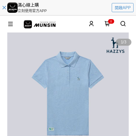
滿心線上購
開啟APP
立刻使用官方APP
0
1
/
3