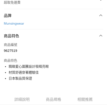
超取免運費
付款方式
品牌
信用卡一次付款
Munsingwear
超商取貨付款
商品特色
LINE Pay
商品編號
Apple Pay
9627519
街口支付
商品特色
悠遊付
精緻愛心圖騰設計吸睛亮眼
大哥付你分期
材質舒適穿著體驗佳
相關說明
日本製品質保證
【大哥付你分期使用說明】
AFTEE先享後付
1.本服務由台灣大哥大提供，台灣大哥大用戶可立即使用無須另外申請。
2.付款方式選擇「大哥付你分期」，訂單成立後會自動跳轉到大哥付的交易
相關說明
流程，驗證手機門號後，選擇欲分期的期數、繳款截止日，確認付款後即完
【關於「AFTEE先享後付」】
詳細說明
商品規格
相關推薦
成交易。
ATM付款
AFTEE先享後付是「在收到商品之後才付款」的支付方式。 讓您購物簡單
3.實際核准額度、可分期數及費用金額請依後續交易確認頁面所載為準。
便利好安心！