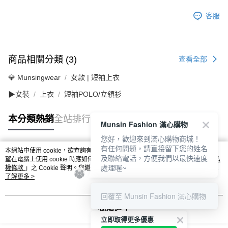
客服
商品相關分類 (3)
查看全部
💎 Munsingwear
女款 | 短袖上衣
▶女裝
上衣
短袖POLO/立領衫
本分類熱銷
全站排行
Munsin Fashion 滿心購物
您好，歡迎來到滿心購物商城！
有任何問題，請直接留下您的姓名
本網站中使用 cookie，欲查詢有關本網站使用 cookie 方式之詳情，及若您不希
及聯絡電話，方便我們以最快速度
熱門標籤
望在電腦上使用 cookie 時應如何變更電腦的 cookie 設定，請參閱本網站「
隱私
處理喔~
權條款
」之 Cookie 聲明。您繼續使用本網站即表示您同意本公司得按本網站使
用條款之 Cookie 聲明使用 cookie。
了解更多 >
回覆至 Munsin Fashion 滿心購物
我知道了
立即取得更多優惠