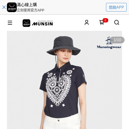
滿心線上購
開啟APP
立刻使用官方APP
0
1
/
10