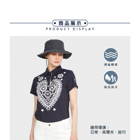
4.訂單成立30分鐘內，如未前往確認交易或遇審核未通過，訂單將自動取
１．簡單：不需註冊會員、不需綁卡、不需儲值。
運送方式
消。如遇「轉專審核」未通過狀況，表示未達大哥付你分期系統評分，恕無
２．便利：只要手機號碼，簡訊認證，即可結帳。
法說明評估內容。
３．安心：先確認商品／服務後，再付款。
全家取貨付款
【繳款方式說明】
1.分期款項不併入電信帳單，「大哥付你分期」於每月結算日後寄送繳費提
免運費
【「AFTEE先享後付」結帳流程】
醒簡訊。
１．於結帳方式選擇「AFTEE先享後付」後，將跳轉至「AFTEE先享後付」
2.透過簡訊連結打開帳單後，可選擇「超商條碼／台灣大直營門市／銀行轉
付款後全家取貨
結帳頁面，進行簡訊認證並確認金額後，即可完成結帳。
帳／街口支付／iPASS MONEY」等通路繳費。
２．訂單成立數日內，您將收到繳費通知簡訊。
免運費
３．收到繳費通知簡訊後14天內，點擊此簡訊中的連結，可透過四大超商／
【注意事項】
ATM／網路銀行／等多元方式進行付款，方視為交易完成。
萊爾富取貨付款
1.本服務係由「台灣大哥大股份有限公司」（以下簡稱本公司）所提供，讓
※ 請注意：結帳手續完成當下不需立刻繳費，但若您需要取消訂單，請聯絡
用戶於交易時，得透過本服務購買商品或服務，並由商店將買賣／分期付款
免運費
購買商品的店家。未經商家同意取消之訂單仍視為有效，需透過AFTEE先享
買賣價金債權讓與本公司後，依約使用本公司帳單繳交帳款。
後付繳納相關費用。
2.基於同意付款使用「大哥付你分期」之契約關係目的，商店將以您的個人
付款後萊爾富取貨
※ 交易是否成功請以「AFTEE先享後付 」之結帳頁面顯示為準，若有關於
資料（包含姓名、電話或地址）提供予台灣大哥大進項蒐集、處理及利用，
是否繳費成功／繳費後需取消欲退款等相關疑問，請聯繫「AFTEE先享後付
免運費
由本公司與您本人進行分期帳單所需資料之確認、核對及更正。
客戶支援中心」
https://netprotections.freshdesk.com/support/home
3.完整用戶服務條款，請詳閱以下連結：
https://oppay.tw/userRule
7-11取貨付款
【注意事項】
１．透過由恩沛科技股份有限公司提供之「AFTEE先享後付」服務完成之交
免運費
易，需依本服務之必要範圍內提供個人資料，並將交易相關給付款項請求債
權轉讓予恩沛科技股份有限公司。
付款後7-11取貨
２．關於個人資料處理事宜，請瀏覽以下網址：
免運費
https://aftee.tw/terms/#terms3
３．未成年的使用者請事先徵得法定代理人或監護人之同意方可使用
宅配
「AFTEE先享後付」，若未經同意申辦者引起之損失，本公司不負相關責