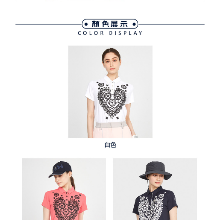
任。
免運費
４．使用「AFTEE先享後付」時，將依據個別帳號之用戶狀況，依本公司即
時審查核予不同之上限額度；若仍有額度不足之情形，本公司將視審查結果
離島宅配
請求用戶進行身份認證。
免運費
５．嚴禁一人註冊多個帳號或使用他人資訊註冊。若發現惡意使用之情形，
恩沛科技股份有限公司將有權停止該用戶之使用額度並採取法律行動。