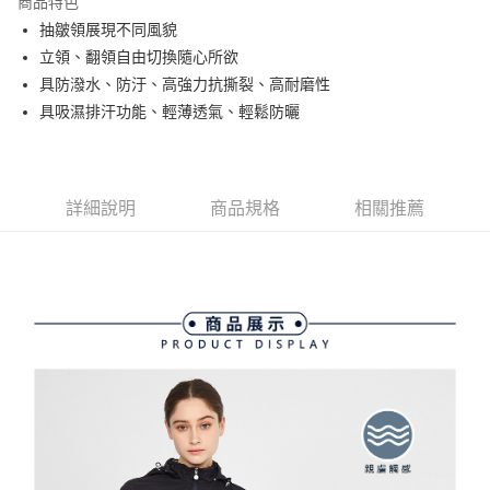
商品特色
悠遊付
抽皺領展現不同風貌
大哥付你分期
立領、翻領自由切換隨心所欲
相關說明
具防潑水、防汙、高強力抗撕裂、高耐磨性
【大哥付你分期使用說明】
具吸濕排汗功能、輕薄透氣、輕鬆防曬
AFTEE先享後付
1.本服務由台灣大哥大提供，台灣大哥大用戶可立即使用無須另外申請。
2.付款方式選擇「大哥付你分期」，訂單成立後會自動跳轉到大哥付的交易
相關說明
流程，驗證手機門號後，選擇欲分期的期數、繳款截止日，確認付款後即完
【關於「AFTEE先享後付」】
成交易。
ATM付款
AFTEE先享後付是「在收到商品之後才付款」的支付方式。 讓您購物簡單
3.實際核准額度、可分期數及費用金額請依後續交易確認頁面所載為準。
詳細說明
商品規格
相關推薦
便利好安心！
4.訂單成立30分鐘內，如未前往確認交易或遇審核未通過，訂單將自動取
１．簡單：不需註冊會員、不需綁卡、不需儲值。
運送方式
消。如遇「轉專審核」未通過狀況，表示未達大哥付你分期系統評分，恕無
２．便利：只要手機號碼，簡訊認證，即可結帳。
法說明評估內容。
３．安心：先確認商品／服務後，再付款。
全家取貨付款
【繳款方式說明】
1.分期款項不併入電信帳單，「大哥付你分期」於每月結算日後寄送繳費提
免運費
【「AFTEE先享後付」結帳流程】
醒簡訊。
１．於結帳方式選擇「AFTEE先享後付」後，將跳轉至「AFTEE先享後付」
2.透過簡訊連結打開帳單後，可選擇「超商條碼／台灣大直營門市／銀行轉
付款後全家取貨
結帳頁面，進行簡訊認證並確認金額後，即可完成結帳。
帳／街口支付／iPASS MONEY」等通路繳費。
２．訂單成立數日內，您將收到繳費通知簡訊。
免運費
３．收到繳費通知簡訊後14天內，點擊此簡訊中的連結，可透過四大超商／
【注意事項】
ATM／網路銀行／等多元方式進行付款，方視為交易完成。
萊爾富取貨付款
1.本服務係由「台灣大哥大股份有限公司」（以下簡稱本公司）所提供，讓
※ 請注意：結帳手續完成當下不需立刻繳費，但若您需要取消訂單，請聯絡
用戶於交易時，得透過本服務購買商品或服務，並由商店將買賣／分期付款
免運費
購買商品的店家。未經商家同意取消之訂單仍視為有效，需透過AFTEE先享
買賣價金債權讓與本公司後，依約使用本公司帳單繳交帳款。
後付繳納相關費用。
2.基於同意付款使用「大哥付你分期」之契約關係目的，商店將以您的個人
付款後萊爾富取貨
※ 交易是否成功請以「AFTEE先享後付 」之結帳頁面顯示為準，若有關於