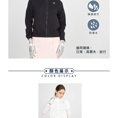
資料（包含姓名、電話或地址）提供予台灣大哥大進項蒐集、處理及利用，
是否繳費成功／繳費後需取消欲退款等相關疑問，請聯繫「AFTEE先享後付
免運費
由本公司與您本人進行分期帳單所需資料之確認、核對及更正。
客戶支援中心」
https://netprotections.freshdesk.com/support/home
3.完整用戶服務條款，請詳閱以下連結：
https://oppay.tw/userRule
7-11取貨付款
【注意事項】
１．透過由恩沛科技股份有限公司提供之「AFTEE先享後付」服務完成之交
免運費
易，需依本服務之必要範圍內提供個人資料，並將交易相關給付款項請求債
權轉讓予恩沛科技股份有限公司。
付款後7-11取貨
２．關於個人資料處理事宜，請瀏覽以下網址：
免運費
https://aftee.tw/terms/#terms3
３．未成年的使用者請事先徵得法定代理人或監護人之同意方可使用
宅配
「AFTEE先享後付」，若未經同意申辦者引起之損失，本公司不負相關責
任。
免運費
４．使用「AFTEE先享後付」時，將依據個別帳號之用戶狀況，依本公司即
時審查核予不同之上限額度；若仍有額度不足之情形，本公司將視審查結果
離島宅配
請求用戶進行身份認證。
免運費
５．嚴禁一人註冊多個帳號或使用他人資訊註冊。若發現惡意使用之情形，
恩沛科技股份有限公司將有權停止該用戶之使用額度並採取法律行動。