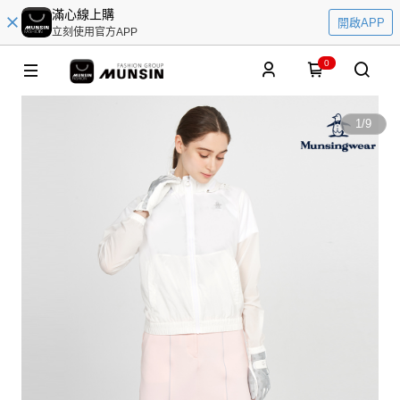
滿心線上購
開啟APP
立刻使用官方APP
0
1
/
9