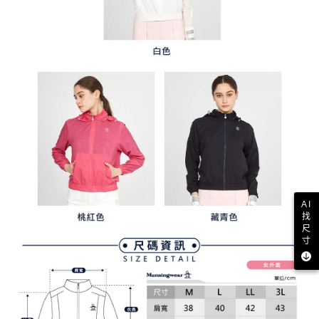
AI
找
尺
寸