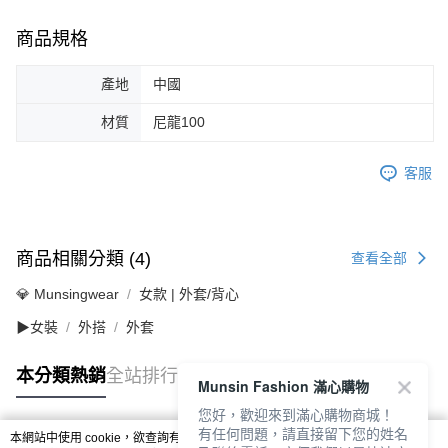
商品規格
產地
中國
材質
尼龍100
客服
商品相關分類 (4)
查看全部
💎 Munsingwear
女款 | 外套/背心
▶女裝
外搭
外套
本分類熱銷
全站排行
Munsin Fashion 滿心購物
您好，歡迎來到滿心購物商城！
有任何問題，請直接留下您的姓名
本網站中使用 cookie，欲查詢有關本網站使用 cookie 方式之詳情，及若您不希