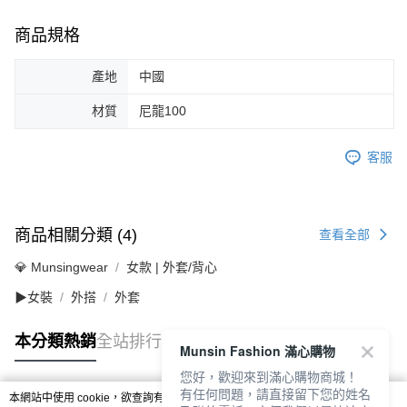
商品規格
產地
中國
材質
尼龍100
客服
商品相關分類 (4)
查看全部
💎 Munsingwear
女款 | 外套/背心
▶女裝
外搭
外套
本分類熱銷
全站排行
Munsin Fashion 滿心購物
您好，歡迎來到滿心購物商城！
有任何問題，請直接留下您的姓名
本網站中使用 cookie，欲查詢有關本網站使用 cookie 方式之詳情，及若您不希