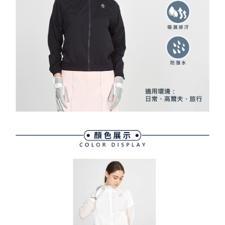
資料（包含姓名、電話或地址）提供予台灣大哥大進項蒐集、處理及利用，
是否繳費成功／繳費後需取消欲退款等相關疑問，請聯繫「AFTEE先享後付
免運費
由本公司與您本人進行分期帳單所需資料之確認、核對及更正。
客戶支援中心」
https://netprotections.freshdesk.com/support/home
3.完整用戶服務條款，請詳閱以下連結：
https://oppay.tw/userRule
7-11取貨付款
【注意事項】
１．透過由恩沛科技股份有限公司提供之「AFTEE先享後付」服務完成之交
免運費
易，需依本服務之必要範圍內提供個人資料，並將交易相關給付款項請求債
權轉讓予恩沛科技股份有限公司。
付款後7-11取貨
２．關於個人資料處理事宜，請瀏覽以下網址：
免運費
https://aftee.tw/terms/#terms3
３．未成年的使用者請事先徵得法定代理人或監護人之同意方可使用
宅配
「AFTEE先享後付」，若未經同意申辦者引起之損失，本公司不負相關責
任。
免運費
４．使用「AFTEE先享後付」時，將依據個別帳號之用戶狀況，依本公司即
時審查核予不同之上限額度；若仍有額度不足之情形，本公司將視審查結果
離島宅配
請求用戶進行身份認證。
免運費
５．嚴禁一人註冊多個帳號或使用他人資訊註冊。若發現惡意使用之情形，
恩沛科技股份有限公司將有權停止該用戶之使用額度並採取法律行動。