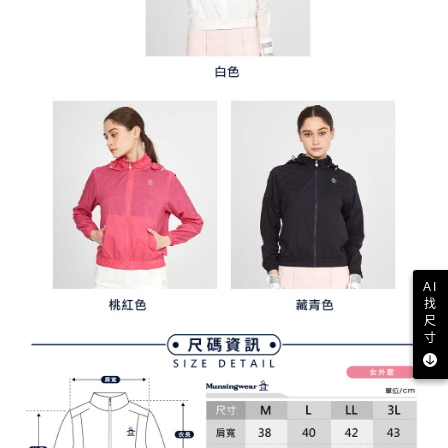
AI
找
尺
寸