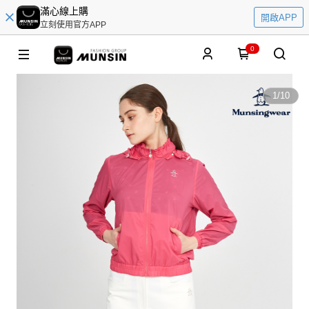
滿心線上購
開啟APP
立刻使用官方APP
0
1
/
10