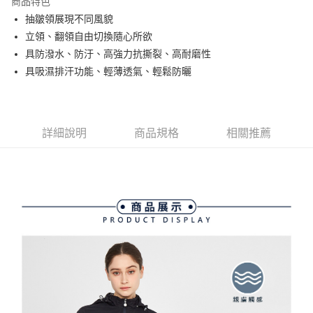
商品特色
悠遊付
抽皺領展現不同風貌
大哥付你分期
立領、翻領自由切換隨心所欲
相關說明
具防潑水、防汙、高強力抗撕裂、高耐磨性
【大哥付你分期使用說明】
具吸濕排汗功能、輕薄透氣、輕鬆防曬
AFTEE先享後付
1.本服務由台灣大哥大提供，台灣大哥大用戶可立即使用無須另外申請。
2.付款方式選擇「大哥付你分期」，訂單成立後會自動跳轉到大哥付的交易
相關說明
流程，驗證手機門號後，選擇欲分期的期數、繳款截止日，確認付款後即完
【關於「AFTEE先享後付」】
成交易。
ATM付款
AFTEE先享後付是「在收到商品之後才付款」的支付方式。 讓您購物簡單
3.實際核准額度、可分期數及費用金額請依後續交易確認頁面所載為準。
詳細說明
商品規格
相關推薦
便利好安心！
4.訂單成立30分鐘內，如未前往確認交易或遇審核未通過，訂單將自動取
１．簡單：不需註冊會員、不需綁卡、不需儲值。
運送方式
消。如遇「轉專審核」未通過狀況，表示未達大哥付你分期系統評分，恕無
２．便利：只要手機號碼，簡訊認證，即可結帳。
法說明評估內容。
３．安心：先確認商品／服務後，再付款。
全家取貨付款
【繳款方式說明】
1.分期款項不併入電信帳單，「大哥付你分期」於每月結算日後寄送繳費提
免運費
【「AFTEE先享後付」結帳流程】
醒簡訊。
１．於結帳方式選擇「AFTEE先享後付」後，將跳轉至「AFTEE先享後付」
2.透過簡訊連結打開帳單後，可選擇「超商條碼／台灣大直營門市／銀行轉
付款後全家取貨
結帳頁面，進行簡訊認證並確認金額後，即可完成結帳。
帳／街口支付／iPASS MONEY」等通路繳費。
２．訂單成立數日內，您將收到繳費通知簡訊。
免運費
３．收到繳費通知簡訊後14天內，點擊此簡訊中的連結，可透過四大超商／
【注意事項】
ATM／網路銀行／等多元方式進行付款，方視為交易完成。
萊爾富取貨付款
1.本服務係由「台灣大哥大股份有限公司」（以下簡稱本公司）所提供，讓
※ 請注意：結帳手續完成當下不需立刻繳費，但若您需要取消訂單，請聯絡
用戶於交易時，得透過本服務購買商品或服務，並由商店將買賣／分期付款
免運費
購買商品的店家。未經商家同意取消之訂單仍視為有效，需透過AFTEE先享
買賣價金債權讓與本公司後，依約使用本公司帳單繳交帳款。
後付繳納相關費用。
2.基於同意付款使用「大哥付你分期」之契約關係目的，商店將以您的個人
付款後萊爾富取貨
※ 交易是否成功請以「AFTEE先享後付 」之結帳頁面顯示為準，若有關於