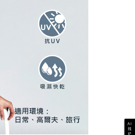
AI
找
尺