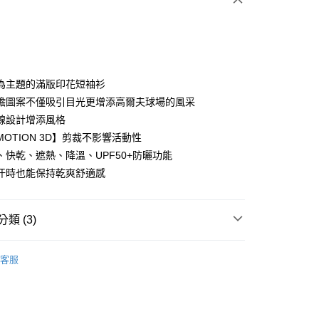
為主題的滿版印花短袖衫
膽圖案不僅吸引目光更增添高爾夫球場的風采
線設計增添風格
分期
OTION 3D】剪裁不影響活動性
你分期使用說明】
、快乾、遮熱、降溫、UPF50+防曬功能
享後付
由台灣大哥大提供，台灣大哥大用戶可立即使用無須另外申請。
汗時也能保持乾爽舒適感
式選擇「大哥付你分期」，訂單成立後會自動跳轉到大哥付的交易
證手機門號後，選擇欲分期的期數、繳款截止日，確認付款後即
FTEE先享後付」】
。
先享後付是「在收到商品之後才付款」的支付方式。 讓您購物簡單
准額度、可分期數及費用金額請依後續交易確認頁面所載為準。
類 (3)
心！
立30分鐘內，如未前往確認交易或遇審核未通過，訂單將自動取
：不需註冊會員、不需綁卡、不需儲值。
「轉專審核」未通過狀況，表示未達大哥付你分期系統評分，恕
：只要手機號碼，簡訊認證，即可結帳。
gwear
女款 | 短袖上衣
評估內容。
：先確認商品／服務後，再付款。
客服
式說明】
上衣
短袖POLO/立領衫
付款
項不併入電信帳單，「大哥付你分期」於每月結算日後寄送繳費提
EE先享後付」結帳流程】
gwear
🔥OUTLET特價商品專區5折起
春夏款式
方式選擇「AFTEE先享後付」後，將跳轉至「AFTEE先享後
訊連結打開帳單後，可選擇「超商條碼／台灣大直營門市／銀行轉
頁面，進行簡訊認證並確認金額後，即可完成結帳。