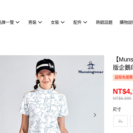
品牌一覽
男裝
女裝
配件
熱銷話題
購物說
【Mun
版企鵝印
超取免運費
NT$4,
NT$6,890
尺寸
3L