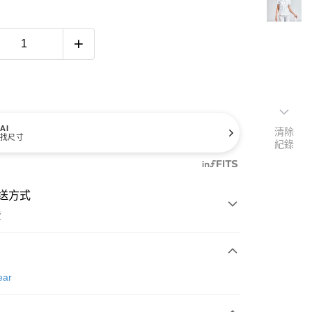
AI
清除
找尺寸
紀錄
送方式
費
次付款
ear
付款