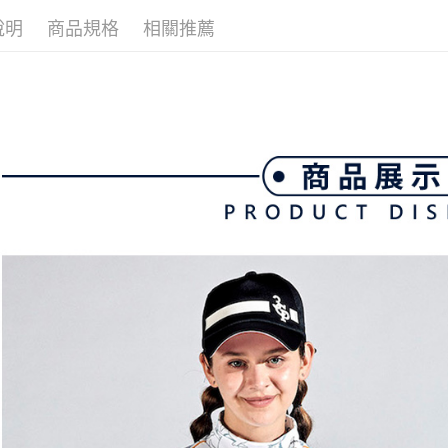
帳／街口支
付款後全
２．訂單
３．收到繳
說明
商品規格
相關推薦
免運費
【注意事
／ATM／
1.本服務
※ 請注意
萊爾富取
用戶於交
絡購買商品
款買賣價
先享後付
免運費
2.基於同
※ 交易是
資料（包
是否繳費成
付款後萊
用，由本
付客戶支
免運費
3.完整用
【注意事
7-11取貨
１．透過由
交易，需
免運費
求債權轉
２．關於
付款後7-1
https://aft
免運費
３．未成
「AFTE
宅配
任。
４．使用「
免運費
即時審查
結果請求
離島宅配
５．嚴禁
免運費
形，恩沛
動。