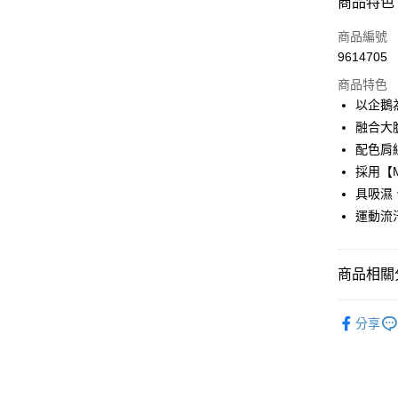
商品特色
LINE Pay
商品編號
Apple Pay
9614705
商品特色
街口支付
以企鵝
悠遊付
融合大
配色肩
大哥付你
採用【M
相關說明
【大哥付
具吸濕
AFTEE先
1.本服務
運動流
2.付款方
相關說明
流程，驗
【關於「A
ATM付款
完成交易
AFTEE
3.實際核
商品相關分
便利好安
4.訂單成
１．簡單
消。如遇
２．便利
💎 Munsin
運送方式
無法說明
３．安心
分享
【繳款方
▶女裝
全家取貨
1.分期款
【「AFT
💎 Munsin
醒簡訊。
免運費
１．於結帳
2.透過簡
女款服飾
付」結帳