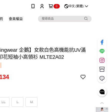
0
中文 (繁體)
明
會員權益
singwear 企鵝】女款白色高機能抗UV滿
花短袖小高領衫 MLTE2A02
134
LL
L
M