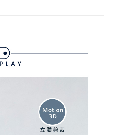
付／iPASS MONEY」等通路繳費。
家取貨
成立數日內，您將收到繳費通知簡訊。
費通知簡訊後14天內，點擊此簡訊中的連結，可透過四大超商
項】
網路銀行／等多元方式進行付款，方視為交易完成。
係由「台灣大哥大股份有限公司」（以下簡稱本公司）所提供，讓
：結帳手續完成當下不需立刻繳費，但若您需要取消訂單，請聯
貨付款
易時，得透過本服務購買商品或服務，並由商店將買賣／分期付
的店家。未經商家同意取消之訂單仍視為有效，需透過AFTEE
金債權讓與本公司後，依約使用本公司帳單繳交帳款。
繳納相關費用。
意付款使用「大哥付你分期」之契約關係目的，商店將以您的個人
否成功請以「AFTEE先享後付 」之結帳頁面顯示為準，若有關於
含姓名、電話或地址）提供予台灣大哥大進項蒐集、處理及利
功／繳費後需取消欲退款等相關疑問，請聯繫「AFTEE先享後
爾富取貨
公司與您本人進行分期帳單所需資料之確認、核對及更正。
援中心」
https://netprotections.freshdesk.com/support/home
戶服務條款，請詳閱以下連結：
https://oppay.tw/userRule
項】
付款
恩沛科技股份有限公司提供之「AFTEE先享後付」服務完成之
依本服務之必要範圍內提供個人資料，並將交易相關給付款項請
讓予恩沛科技股份有限公司。
個人資料處理事宜，請瀏覽以下網址：
1取貨
ee.tw/terms/#terms3
年的使用者請事先徵得法定代理人或監護人之同意方可使用
E先享後付」，若未經同意申辦者引起之損失，本公司不負相關責
AFTEE先享後付」時，將依據個別帳號之用戶狀況，依本公司
核予不同之上限額度；若仍有額度不足之情形，本公司將視審查
用戶進行身份認證。
一人註冊多個帳號或使用他人資訊註冊。若發現惡意使用之情
科技股份有限公司將有權停止該用戶之使用額度並採取法律行