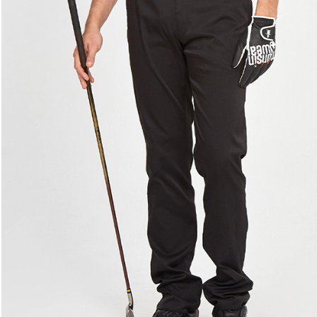
形，恩沛
動。