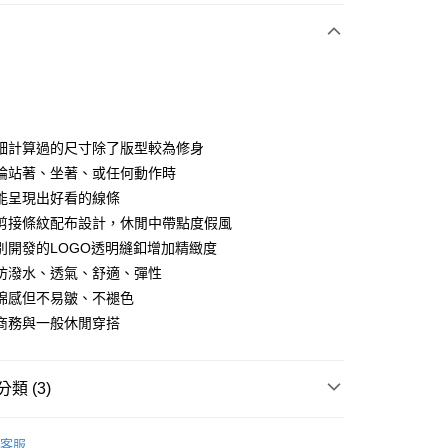
付款
細計算過的尺寸除了版型較為修身
論站著、坐著、或任何動作時
能呈現出好看的線條
分期
剪接條紋配布設計，休閒中帶點度假風
你分期使用說明】
別開發的LOGO透明縫釦增加精緻度
享後付
由台灣大哥大提供，台灣大哥大用戶可立即使用無須另外申請。
防潑水、透氣、舒適、彈性
式選擇「大哥付你分期」，訂單成立後會自動跳轉到大哥付的交易
棉感但不易皺、不褪色
證手機門號後，選擇欲分期的期數、繳款截止日，確認付款後即
FTEE先享後付」】
。
先享後付是「在收到商品之後才付款」的支付方式。 讓您購物簡單
商務與一般休閒穿搭
准額度、可分期數及費用金額請依後續交易確認頁面所載為準。
心！
立30分鐘內，如未前往確認交易或遇審核未通過，訂單將自動取
：不需註冊會員、不需綁卡、不需儲值。
「轉專審核」未通過狀況，表示未達大哥付你分期系統評分，恕
：只要手機號碼，簡訊認證，即可結帳。
類 (3)
評估內容。
：先確認商品／服務後，再付款。
式說明】
付款
項不併入電信帳單，「大哥付你分期」於每月結算日後寄送繳費提
gwear
男款 | 長褲/短褲
EE先享後付」結帳流程】
客服
方式選擇「AFTEE先享後付」後，將跳轉至「AFTEE先享後