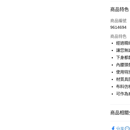
超商取貨
商品特色
LINE Pay
商品編號
Apple Pay
9614694
商品特色
街口支付
經過精
悠遊付
讓您無
下身都
大哥付你
內腰頭
相關說明
【大哥付
使用特
AFTEE先
1.本服務
材質具
2.付款方
相關說明
布料仿
流程，驗
【關於「A
ATM付款
完成交易
AFTEE
可作為
3.實際核
便利好安
4.訂單成
１．簡單
消。如遇
２．便利
運送方式
商品相關分
無法說明
３．安心
【繳款方
全家取貨
1.分期款
💎 Munsin
【「AFT
醒簡訊。
分享
免運費
１．於結帳