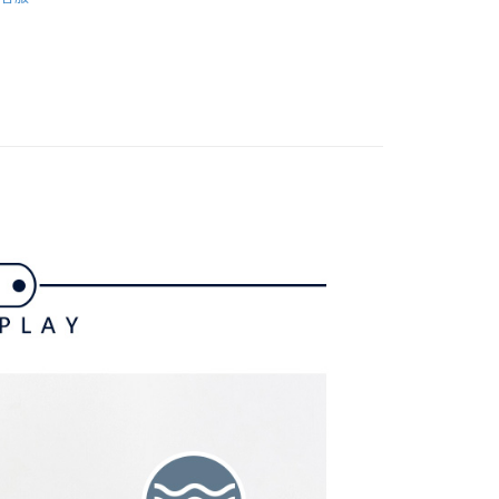
下身
長褲
訊連結打開帳單後，可選擇「超商條碼／台灣大直營門市／銀行轉
頁面，進行簡訊認證並確認金額後，即可完成結帳。
付／iPASS MONEY」等通路繳費。
家取貨
成立數日內，您將收到繳費通知簡訊。
gwear
🔥OUTLET特價商品專區5折起
春夏款式
費通知簡訊後14天內，點擊此簡訊中的連結，可透過四大超商
項】
網路銀行／等多元方式進行付款，方視為交易完成。
係由「台灣大哥大股份有限公司」（以下簡稱本公司）所提供，讓
：結帳手續完成當下不需立刻繳費，但若您需要取消訂單，請聯
貨付款
易時，得透過本服務購買商品或服務，並由商店將買賣／分期付
的店家。未經商家同意取消之訂單仍視為有效，需透過AFTEE
金債權讓與本公司後，依約使用本公司帳單繳交帳款。
繳納相關費用。
意付款使用「大哥付你分期」之契約關係目的，商店將以您的個人
否成功請以「AFTEE先享後付 」之結帳頁面顯示為準，若有關於
含姓名、電話或地址）提供予台灣大哥大進項蒐集、處理及利
功／繳費後需取消欲退款等相關疑問，請聯繫「AFTEE先享後
爾富取貨
公司與您本人進行分期帳單所需資料之確認、核對及更正。
援中心」
https://netprotections.freshdesk.com/support/home
戶服務條款，請詳閱以下連結：
https://oppay.tw/userRule
項】
付款
恩沛科技股份有限公司提供之「AFTEE先享後付」服務完成之
依本服務之必要範圍內提供個人資料，並將交易相關給付款項請
讓予恩沛科技股份有限公司。
個人資料處理事宜，請瀏覽以下網址：
1取貨
ee.tw/terms/#terms3
年的使用者請事先徵得法定代理人或監護人之同意方可使用
E先享後付」，若未經同意申辦者引起之損失，本公司不負相關責
AFTEE先享後付」時，將依據個別帳號之用戶狀況，依本公司
核予不同之上限額度；若仍有額度不足之情形，本公司將視審查
用戶進行身份認證。
一人註冊多個帳號或使用他人資訊註冊。若發現惡意使用之情