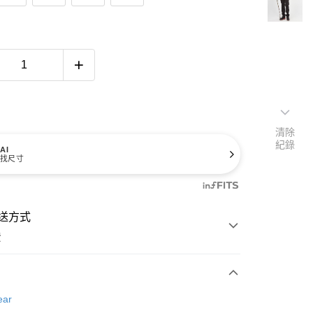
清除
紀錄
AI
找尺寸
送方式
費
次付款
ear