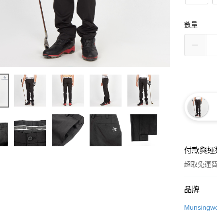
數量
付款與運
超取免運
付款方式
品牌
信用卡一
Munsingw