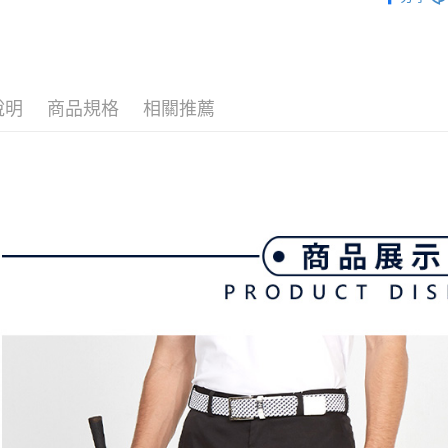
▶男裝
2.透過簡
付」結帳
帳／街口支
付款後全
２．訂單
💎 Munsin
３．收到繳
免運費
男款服飾
【注意事
／ATM／
1.本服務
※ 請注意
萊爾富取
用戶於交
說明
商品規格
相關推薦
絡購買商品
款買賣價
先享後付
免運費
2.基於同
※ 交易是
資料（包
是否繳費成
付款後萊
用，由本
付客戶支
免運費
3.完整用
【注意事
7-11取貨
１．透過由
交易，需
免運費
求債權轉
２．關於
付款後7-1
https://aft
免運費
３．未成
「AFTE
宅配
任。
４．使用「
免運費
即時審查
結果請求
離島宅配
５．嚴禁
免運費