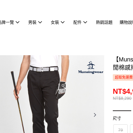
品牌一覽
男裝
女裝
配件
熱銷話題
購物說
【Mun
閒棉感撥
超取免運費
NT$4,
NT$8,290
尺寸
79