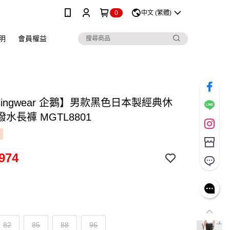
0
中文 (繁體)
明
會員權益
singwear 企鵝】男款黑色日本製經典休
水長褲 MGTL8801
974
82
85
88
96