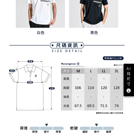
AI
找
尺
寸