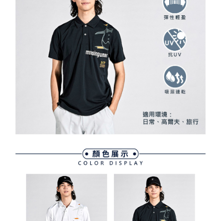
資料（包含姓名、電話或地址）提供予台灣大哥大進項蒐集、處理及利用，
是否繳費成功／繳費後需取消欲退款等相關疑問，請聯繫「AFTEE先享後付
免運費
由本公司與您本人進行分期帳單所需資料之確認、核對及更正。
客戶支援中心」
https://netprotections.freshdesk.com/support/home
3.完整用戶服務條款，請詳閱以下連結：
https://oppay.tw/userRule
7-11取貨付款
【注意事項】
１．透過由恩沛科技股份有限公司提供之「AFTEE先享後付」服務完成之交
免運費
易，需依本服務之必要範圍內提供個人資料，並將交易相關給付款項請求債
權轉讓予恩沛科技股份有限公司。
付款後7-11取貨
２．關於個人資料處理事宜，請瀏覽以下網址：
免運費
https://aftee.tw/terms/#terms3
３．未成年的使用者請事先徵得法定代理人或監護人之同意方可使用
宅配
「AFTEE先享後付」，若未經同意申辦者引起之損失，本公司不負相關責
任。
免運費
４．使用「AFTEE先享後付」時，將依據個別帳號之用戶狀況，依本公司即
時審查核予不同之上限額度；若仍有額度不足之情形，本公司將視審查結果
離島宅配
請求用戶進行身份認證。
免運費
５．嚴禁一人註冊多個帳號或使用他人資訊註冊。若發現惡意使用之情形，
恩沛科技股份有限公司將有權停止該用戶之使用額度並採取法律行動。