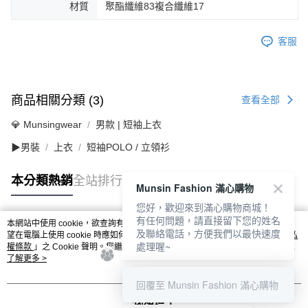
材質
聚酯纖維83複合纖維17
客服
商品相關分類 (3)
查看全部
💎 Munsingwear
男款 | 短袖上衣
▶男裝
上衣
短袖POLO / 立領衫
本分類熱銷
全站排行
Munsin Fashion 滿心購物
您好，歡迎來到滿心購物商城！
有任何問題，請直接留下您的姓名
本網站中使用 cookie，欲查詢有關本網站使用 cookie 方式之詳情，及若您不希
及聯絡電話，方便我們以最快速度
熱門標籤
望在電腦上使用 cookie 時應如何變更電腦的 cookie 設定，請參閱本網站「
隱私
處理喔~
權條款
」之 Cookie 聲明。您繼續使用本網站即表示您同意本公司得按本網站使
用條款之 Cookie 聲明使用 cookie。
了解更多 >
回覆至 Munsin Fashion 滿心購物
我知道了