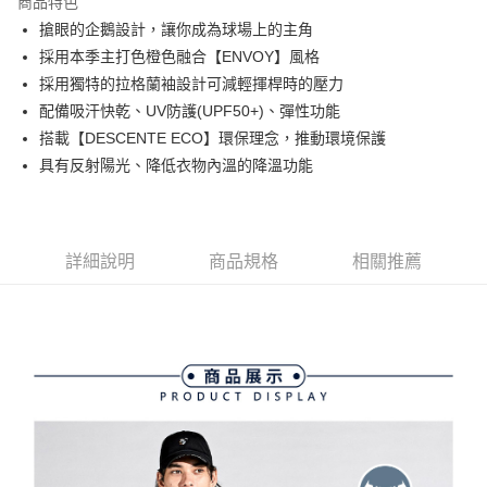
商品特色
悠遊付
搶眼的企鵝設計，讓你成為球場上的主角
大哥付你分期
採用本季主打色橙色融合【ENVOY】風格
相關說明
採用獨特的拉格蘭袖設計可減輕揮桿時的壓力
【大哥付你分期使用說明】
配備吸汗快乾、UV防護(UPF50+)、彈性功能
AFTEE先享後付
1.本服務由台灣大哥大提供，台灣大哥大用戶可立即使用無須另外申請。
搭載【DESCENTE ECO】環保理念，推動環境保護
2.付款方式選擇「大哥付你分期」，訂單成立後會自動跳轉到大哥付的交易
相關說明
流程，驗證手機門號後，選擇欲分期的期數、繳款截止日，確認付款後即完
具有反射陽光、降低衣物內溫的降溫功能
【關於「AFTEE先享後付」】
成交易。
ATM付款
AFTEE先享後付是「在收到商品之後才付款」的支付方式。 讓您購物簡單
3.實際核准額度、可分期數及費用金額請依後續交易確認頁面所載為準。
便利好安心！
4.訂單成立30分鐘內，如未前往確認交易或遇審核未通過，訂單將自動取
１．簡單：不需註冊會員、不需綁卡、不需儲值。
運送方式
消。如遇「轉專審核」未通過狀況，表示未達大哥付你分期系統評分，恕無
２．便利：只要手機號碼，簡訊認證，即可結帳。
法說明評估內容。
詳細說明
商品規格
相關推薦
３．安心：先確認商品／服務後，再付款。
全家取貨付款
【繳款方式說明】
1.分期款項不併入電信帳單，「大哥付你分期」於每月結算日後寄送繳費提
免運費
【「AFTEE先享後付」結帳流程】
醒簡訊。
１．於結帳方式選擇「AFTEE先享後付」後，將跳轉至「AFTEE先享後付」
2.透過簡訊連結打開帳單後，可選擇「超商條碼／台灣大直營門市／銀行轉
付款後全家取貨
結帳頁面，進行簡訊認證並確認金額後，即可完成結帳。
帳／街口支付／iPASS MONEY」等通路繳費。
２．訂單成立數日內，您將收到繳費通知簡訊。
免運費
３．收到繳費通知簡訊後14天內，點擊此簡訊中的連結，可透過四大超商／
【注意事項】
ATM／網路銀行／等多元方式進行付款，方視為交易完成。
萊爾富取貨付款
1.本服務係由「台灣大哥大股份有限公司」（以下簡稱本公司）所提供，讓
※ 請注意：結帳手續完成當下不需立刻繳費，但若您需要取消訂單，請聯絡
用戶於交易時，得透過本服務購買商品或服務，並由商店將買賣／分期付款
免運費
購買商品的店家。未經商家同意取消之訂單仍視為有效，需透過AFTEE先享
買賣價金債權讓與本公司後，依約使用本公司帳單繳交帳款。
後付繳納相關費用。
2.基於同意付款使用「大哥付你分期」之契約關係目的，商店將以您的個人
付款後萊爾富取貨
※ 交易是否成功請以「AFTEE先享後付 」之結帳頁面顯示為準，若有關於