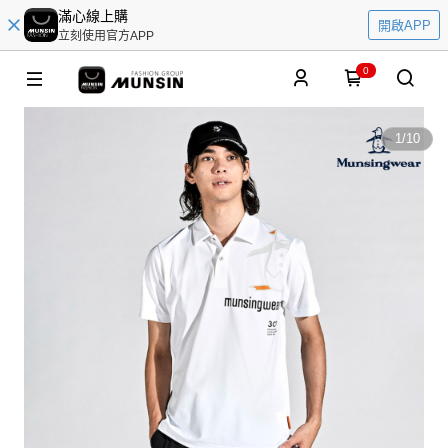
滿心線上購
開啟APP
立刻使用官方APP
0
1
/
10