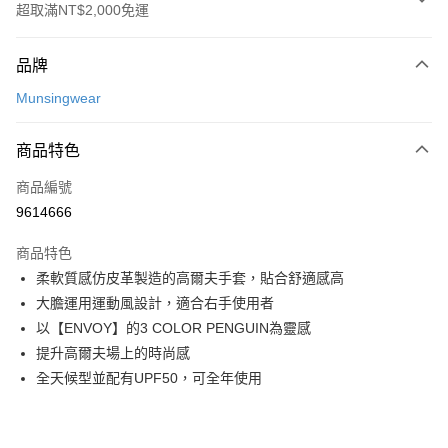
超取滿NT$2,000免運
付款方式
品牌
信用卡一次付款
Munsingwear
超商取貨付款
商品特色
LINE Pay
商品編號
Apple Pay
9614666
街口支付
商品特色
悠遊付
柔軟質感仿皮革製造的高爾夫手套，貼合舒適感高
大哥付你分期
大膽運用運動風設計，適合右手使用者
相關說明
以【ENVOY】的3 COLOR PENGUIN為靈感
【大哥付你分期使用說明】
提升高爾夫場上的時尚感
AFTEE先享後付
1.本服務由台灣大哥大提供，台灣大哥大用戶可立即使用無須另外申請。
全天候型並配有UPF50，可全年使用
2.付款方式選擇「大哥付你分期」，訂單成立後會自動跳轉到大哥付的交易
相關說明
流程，驗證手機門號後，選擇欲分期的期數、繳款截止日，確認付款後即完
【關於「AFTEE先享後付」】
成交易。
ATM付款
AFTEE先享後付是「在收到商品之後才付款」的支付方式。 讓您購物簡單
3.實際核准額度、可分期數及費用金額請依後續交易確認頁面所載為準。
便利好安心！