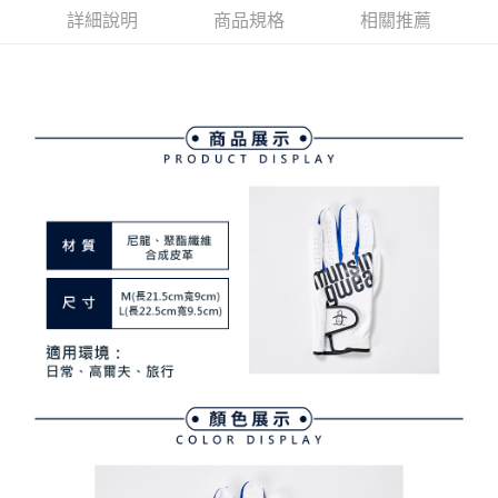
4.訂單成立30分鐘內，如未前往確認交易或遇審核未通過，訂單將自動取
１．簡單：不需註冊會員、不需綁卡、不需儲值。
詳細說明
商品規格
相關推薦
運送方式
消。如遇「轉專審核」未通過狀況，表示未達大哥付你分期系統評分，恕無
２．便利：只要手機號碼，簡訊認證，即可結帳。
法說明評估內容。
３．安心：先確認商品／服務後，再付款。
全家取貨付款
【繳款方式說明】
1.分期款項不併入電信帳單，「大哥付你分期」於每月結算日後寄送繳費提
每筆NT$80，滿NT$2,000(含以上)免運費
【「AFTEE先享後付」結帳流程】
醒簡訊。
１．於結帳方式選擇「AFTEE先享後付」後，將跳轉至「AFTEE先享後付」
2.透過簡訊連結打開帳單後，可選擇「超商條碼／台灣大直營門市／銀行轉
付款後全家取貨
結帳頁面，進行簡訊認證並確認金額後，即可完成結帳。
帳／街口支付／iPASS MONEY」等通路繳費。
２．訂單成立數日內，您將收到繳費通知簡訊。
每筆NT$80，滿NT$2,000(含以上)免運費
３．收到繳費通知簡訊後14天內，點擊此簡訊中的連結，可透過四大超商／
【注意事項】
ATM／網路銀行／等多元方式進行付款，方視為交易完成。
萊爾富取貨付款
1.本服務係由「台灣大哥大股份有限公司」（以下簡稱本公司）所提供，讓
※ 請注意：結帳手續完成當下不需立刻繳費，但若您需要取消訂單，請聯絡
用戶於交易時，得透過本服務購買商品或服務，並由商店將買賣／分期付款
每筆NT$80，滿NT$2,000(含以上)免運費
購買商品的店家。未經商家同意取消之訂單仍視為有效，需透過AFTEE先享
買賣價金債權讓與本公司後，依約使用本公司帳單繳交帳款。
後付繳納相關費用。
2.基於同意付款使用「大哥付你分期」之契約關係目的，商店將以您的個人
付款後萊爾富取貨
※ 交易是否成功請以「AFTEE先享後付 」之結帳頁面顯示為準，若有關於
資料（包含姓名、電話或地址）提供予台灣大哥大進項蒐集、處理及利用，
是否繳費成功／繳費後需取消欲退款等相關疑問，請聯繫「AFTEE先享後付
每筆NT$80，滿NT$2,000(含以上)免運費
由本公司與您本人進行分期帳單所需資料之確認、核對及更正。
客戶支援中心」
https://netprotections.freshdesk.com/support/home
3.完整用戶服務條款，請詳閱以下連結：
https://oppay.tw/userRule
7-11取貨付款
【注意事項】
１．透過由恩沛科技股份有限公司提供之「AFTEE先享後付」服務完成之交
每筆NT$80，滿NT$2,000(含以上)免運費
易，需依本服務之必要範圍內提供個人資料，並將交易相關給付款項請求債
權轉讓予恩沛科技股份有限公司。
付款後7-11取貨
２．關於個人資料處理事宜，請瀏覽以下網址：
每筆NT$80，滿NT$2,000(含以上)免運費
https://aftee.tw/terms/#terms3
３．未成年的使用者請事先徵得法定代理人或監護人之同意方可使用
宅配
「AFTEE先享後付」，若未經同意申辦者引起之損失，本公司不負相關責