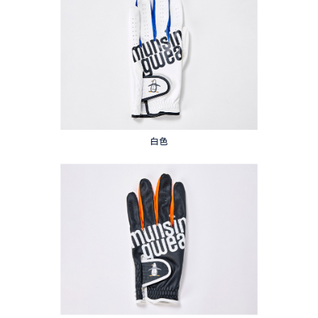
任。
每筆NT$80，滿NT$2,000(含以上)免運費
４．使用「AFTEE先享後付」時，將依據個別帳號之用戶狀況，依本公司即
時審查核予不同之上限額度；若仍有額度不足之情形，本公司將視審查結果
離島宅配
請求用戶進行身份認證。
每筆NT$280，滿NT$2,000(含以上)免運費
５．嚴禁一人註冊多個帳號或使用他人資訊註冊。若發現惡意使用之情形，
恩沛科技股份有限公司將有權停止該用戶之使用額度並採取法律行動。