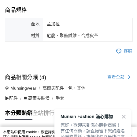
商品規格
產地
孟加拉
材質
尼龍、聚酯纖維、合成皮革
客服
商品相關分類 (4)
查看全部
💎 Munsingwear
高爾夫配件｜包、其他
▶配件
◼️ 高爾夫裝備
手套
本分類熱銷
全站排行
Munsin Fashion 滿心購物
您好，歡迎來到滿心購物商城！
有任何問題，請直接留下您的姓名
本網站中使用 cookie，欲查詢有關本網站使用 cookie 方式之詳情，及若您不希
及聯絡電話，方便我們以最快速度
熱門標籤