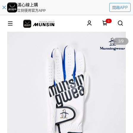
滿心線上購
開啟APP
立刻使用官方APP
0
1
/
9