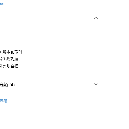
次付款
ear
付款
企鵝印花設計
臂企鵝刺繡
適亮眼百搭
分期
你分期使用說明】
享後付
類 (4)
由台灣大哥大提供，台灣大哥大用戶可立即使用無須另外申請。
式選擇「大哥付你分期」，訂單成立後會自動跳轉到大哥付的交易
證手機門號後，選擇欲分期的期數、繳款截止日，確認付款後即
gwear
男款 | 短袖上衣
FTEE先享後付」】
。
客服
先享後付是「在收到商品之後才付款」的支付方式。 讓您購物簡單
准額度、可分期數及費用金額請依後續交易確認頁面所載為準。
上衣
短袖T恤
心！
立30分鐘內，如未前往確認交易或遇審核未通過，訂單將自動取
：不需註冊會員、不需綁卡、不需儲值。
gwear
🔥OUTLET特價商品專區5折起
春夏款式
「轉專審核」未通過狀況，表示未達大哥付你分期系統評分，恕
：只要手機號碼，簡訊認證，即可結帳。
評估內容。
：先確認商品／服務後，再付款。
式說明】