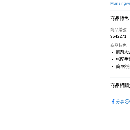
信用卡一
Munsingw
超商取貨
商品特色
LINE Pay
商品編號
Apple Pay
9542271
商品特色
街口支付
胸前大
悠遊付
搭配手
簡單舒
大哥付你
相關說明
【大哥付
AFTEE先
商品相關分
1.本服務
2.付款方
相關說明
流程，驗
💎 Munsin
【關於「A
ATM付款
完成交易
分享
AFTEE
▶男裝
3.實際核
便利好安
4.訂單成
１．簡單
💎 Munsin
消。如遇
２．便利
運送方式
男款服飾
無法說明
３．安心
【繳款方