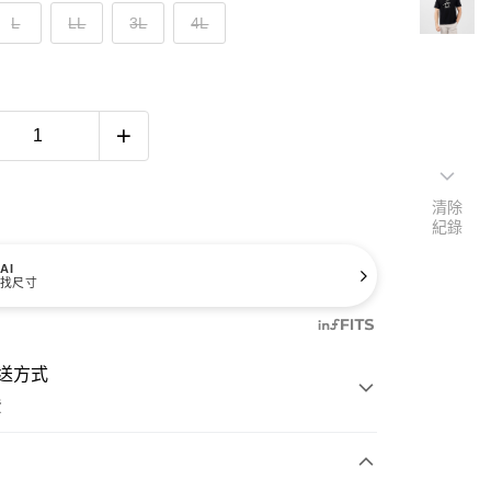
L
LL
3L
4L
清除
紀錄
AI
找尺寸
送方式
費