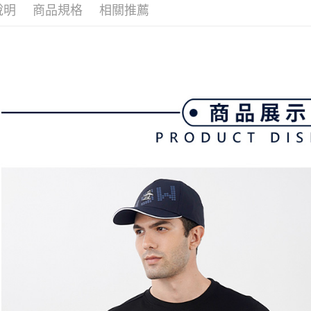
全家取貨
📍本月精
1.分期款
【「AFT
說明
商品規格
相關推薦
醒簡訊。
免運費
１．於結帳
2.透過簡
付」結帳
帳／街口支
付款後全
２．訂單
３．收到繳
免運費
【注意事
／ATM／
1.本服務
※ 請注意
萊爾富取
用戶於交
絡購買商品
款買賣價
先享後付
免運費
2.基於同
※ 交易是
資料（包
是否繳費成
付款後萊
用，由本
付客戶支
免運費
3.完整用
【注意事
7-11取貨
１．透過由
交易，需
免運費
求債權轉
２．關於
付款後7-1
https://aft
免運費
３．未成
「AFTE
宅配
任。
４．使用「
免運費
即時審查
結果請求