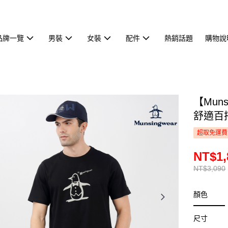
品牌一覽
男裝
女裝
配件
熱銷話題
購物說
【Mun
舒適百搭
超取免運費
NT$1,
NT$3,090
顏色
尺寸