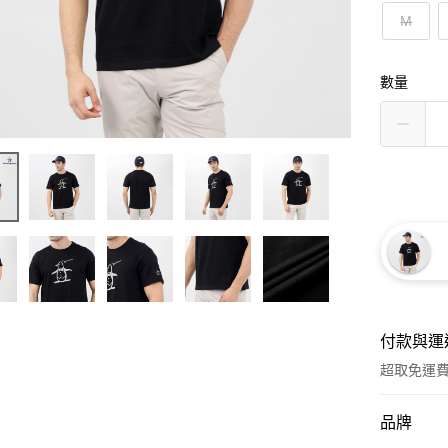
M
數量
付款與運
超取免運
付款方式
品牌