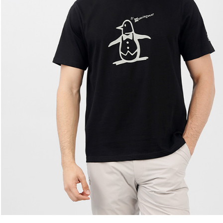
離島宅配
５．嚴禁
免運費
形，恩沛
動。