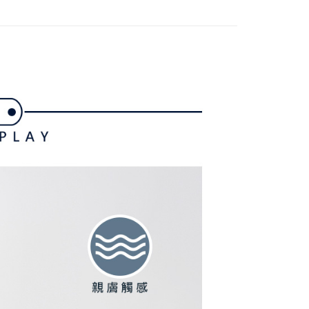
付款
選｜精選3折起
🌡️熱浪來襲：涼感❎機能❎專區
上衣
項不併入電信帳單，「大哥付你分期」於每月結算日後寄送繳費提
EE先享後付」結帳流程】
方式選擇「AFTEE先享後付」後，將跳轉至「AFTEE先享後
訊連結打開帳單後，可選擇「超商條碼／台灣大直營門市／銀行轉
頁面，進行簡訊認證並確認金額後，即可完成結帳。
付／iPASS MONEY」等通路繳費。
家取貨
成立數日內，您將收到繳費通知簡訊。
費通知簡訊後14天內，點擊此簡訊中的連結，可透過四大超商
項】
網路銀行／等多元方式進行付款，方視為交易完成。
係由「台灣大哥大股份有限公司」（以下簡稱本公司）所提供，讓
：結帳手續完成當下不需立刻繳費，但若您需要取消訂單，請聯
貨付款
易時，得透過本服務購買商品或服務，並由商店將買賣／分期付
的店家。未經商家同意取消之訂單仍視為有效，需透過AFTEE
金債權讓與本公司後，依約使用本公司帳單繳交帳款。
繳納相關費用。
意付款使用「大哥付你分期」之契約關係目的，商店將以您的個人
否成功請以「AFTEE先享後付 」之結帳頁面顯示為準，若有關於
含姓名、電話或地址）提供予台灣大哥大進項蒐集、處理及利
功／繳費後需取消欲退款等相關疑問，請聯繫「AFTEE先享後
爾富取貨
公司與您本人進行分期帳單所需資料之確認、核對及更正。
援中心」
https://netprotections.freshdesk.com/support/home
戶服務條款，請詳閱以下連結：
https://oppay.tw/userRule
項】
付款
恩沛科技股份有限公司提供之「AFTEE先享後付」服務完成之
依本服務之必要範圍內提供個人資料，並將交易相關給付款項請
讓予恩沛科技股份有限公司。
個人資料處理事宜，請瀏覽以下網址：
1取貨
ee.tw/terms/#terms3
年的使用者請事先徵得法定代理人或監護人之同意方可使用
E先享後付」，若未經同意申辦者引起之損失，本公司不負相關責
AFTEE先享後付」時，將依據個別帳號之用戶狀況，依本公司
核予不同之上限額度；若仍有額度不足之情形，本公司將視審查
用戶進行身份認證。