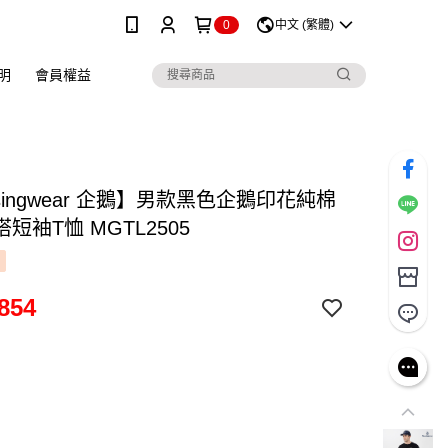
0
中文 (繁體)
明
會員權益
singwear 企鵝】男款黑色企鵝印花純棉
短袖T恤 MGTL2505
854