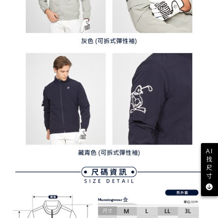
AI
找
尺
寸