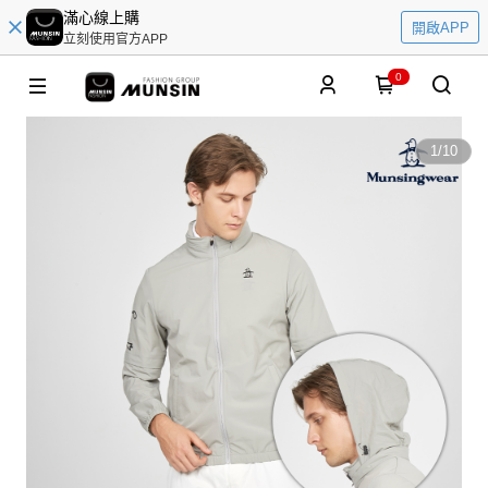
滿心線上購
開啟APP
立刻使用官方APP
0
1
/
10