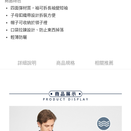
商品特色
悠遊付
四面彈材質，袖可拆長袖變短袖
大哥付你分期
子母釦織帶設計拆裝方便
相關說明
帽子可收納於領子裡
【大哥付你分期使用說明】
口袋拉鍊設計、防止東西掉落
AFTEE先享後付
1.本服務由台灣大哥大提供，台灣大哥大用戶可立即使用無須另外申請。
輕薄防曬
2.付款方式選擇「大哥付你分期」，訂單成立後會自動跳轉到大哥付的交易
相關說明
流程，驗證手機門號後，選擇欲分期的期數、繳款截止日，確認付款後即完
【關於「AFTEE先享後付」】
成交易。
ATM付款
AFTEE先享後付是「在收到商品之後才付款」的支付方式。 讓您購物簡單
3.實際核准額度、可分期數及費用金額請依後續交易確認頁面所載為準。
便利好安心！
4.訂單成立30分鐘內，如未前往確認交易或遇審核未通過，訂單將自動取
１．簡單：不需註冊會員、不需綁卡、不需儲值。
詳細說明
商品規格
相關推薦
運送方式
消。如遇「轉專審核」未通過狀況，表示未達大哥付你分期系統評分，恕無
２．便利：只要手機號碼，簡訊認證，即可結帳。
法說明評估內容。
３．安心：先確認商品／服務後，再付款。
全家取貨付款
【繳款方式說明】
1.分期款項不併入電信帳單，「大哥付你分期」於每月結算日後寄送繳費提
每筆NT$80，滿NT$2,000(含以上)免運費
【「AFTEE先享後付」結帳流程】
醒簡訊。
１．於結帳方式選擇「AFTEE先享後付」後，將跳轉至「AFTEE先享後付」
2.透過簡訊連結打開帳單後，可選擇「超商條碼／台灣大直營門市／銀行轉
付款後全家取貨
結帳頁面，進行簡訊認證並確認金額後，即可完成結帳。
帳／街口支付／iPASS MONEY」等通路繳費。
２．訂單成立數日內，您將收到繳費通知簡訊。
每筆NT$80，滿NT$2,000(含以上)免運費
３．收到繳費通知簡訊後14天內，點擊此簡訊中的連結，可透過四大超商／
【注意事項】
ATM／網路銀行／等多元方式進行付款，方視為交易完成。
萊爾富取貨付款
1.本服務係由「台灣大哥大股份有限公司」（以下簡稱本公司）所提供，讓
※ 請注意：結帳手續完成當下不需立刻繳費，但若您需要取消訂單，請聯絡
用戶於交易時，得透過本服務購買商品或服務，並由商店將買賣／分期付款
每筆NT$80，滿NT$2,000(含以上)免運費
購買商品的店家。未經商家同意取消之訂單仍視為有效，需透過AFTEE先享
買賣價金債權讓與本公司後，依約使用本公司帳單繳交帳款。
後付繳納相關費用。
2.基於同意付款使用「大哥付你分期」之契約關係目的，商店將以您的個人
付款後萊爾富取貨
※ 交易是否成功請以「AFTEE先享後付 」之結帳頁面顯示為準，若有關於