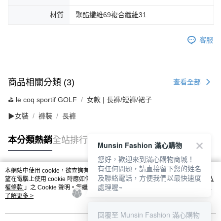
材質
聚酯纖維69複合纖維31
客服
商品相關分類 (3)
查看全部
⛳️ le coq sportif GOLF
女款 | 長褲/短褲/裙子
▶女裝
褲裝
長褲
本分類熱銷
全站排行
Munsin Fashion 滿心購物
您好，歡迎來到滿心購物商城！
有任何問題，請直接留下您的姓名
本網站中使用 cookie，欲查詢有關本網站使用 cookie 方式之詳情，及若您不希
及聯絡電話，方便我們以最快速度
熱門標籤
望在電腦上使用 cookie 時應如何變更電腦的 cookie 設定，請參閱本網站「
隱私
處理喔~
權條款
」之 Cookie 聲明。您繼續使用本網站即表示您同意本公司得按本網站使
用條款之 Cookie 聲明使用 cookie。
了解更多 >
回覆至 Munsin Fashion 滿心購物