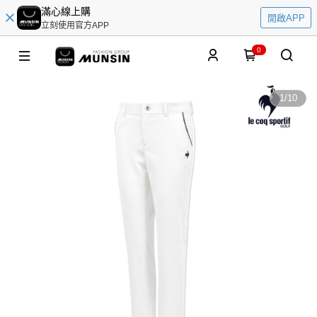
滿心線上購
開啟APP
立刻使用官方APP
0
1
/
10