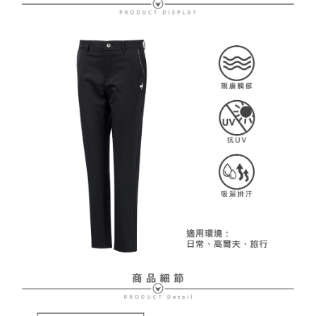
【注意事項】
ATM／網路銀行／等多元方式進行付款，方視為交易完成。
萊爾富取貨付款
1.本服務係由「台灣大哥大股份有限公司」（以下簡稱本公司）所提供，讓
※ 請注意：結帳手續完成當下不需立刻繳費，但若您需要取消訂單，請聯絡
用戶於交易時，得透過本服務購買商品或服務，並由商店將買賣／分期付款
免運費
購買商品的店家。未經商家同意取消之訂單仍視為有效，需透過AFTEE先享
買賣價金債權讓與本公司後，依約使用本公司帳單繳交帳款。
後付繳納相關費用。
2.基於同意付款使用「大哥付你分期」之契約關係目的，商店將以您的個人
付款後萊爾富取貨
※ 交易是否成功請以「AFTEE先享後付 」之結帳頁面顯示為準，若有關於
資料（包含姓名、電話或地址）提供予台灣大哥大進項蒐集、處理及利用，
是否繳費成功／繳費後需取消欲退款等相關疑問，請聯繫「AFTEE先享後付
免運費
由本公司與您本人進行分期帳單所需資料之確認、核對及更正。
客戶支援中心」
https://netprotections.freshdesk.com/support/home
3.完整用戶服務條款，請詳閱以下連結：
https://oppay.tw/userRule
7-11取貨付款
【注意事項】
１．透過由恩沛科技股份有限公司提供之「AFTEE先享後付」服務完成之交
免運費
易，需依本服務之必要範圍內提供個人資料，並將交易相關給付款項請求債
權轉讓予恩沛科技股份有限公司。
付款後7-11取貨
２．關於個人資料處理事宜，請瀏覽以下網址：
免運費
https://aftee.tw/terms/#terms3
３．未成年的使用者請事先徵得法定代理人或監護人之同意方可使用
宅配
「AFTEE先享後付」，若未經同意申辦者引起之損失，本公司不負相關責
任。
免運費
４．使用「AFTEE先享後付」時，將依據個別帳號之用戶狀況，依本公司即
時審查核予不同之上限額度；若仍有額度不足之情形，本公司將視審查結果
離島宅配
請求用戶進行身份認證。
免運費
５．嚴禁一人註冊多個帳號或使用他人資訊註冊。若發現惡意使用之情形，
恩沛科技股份有限公司將有權停止該用戶之使用額度並採取法律行動。