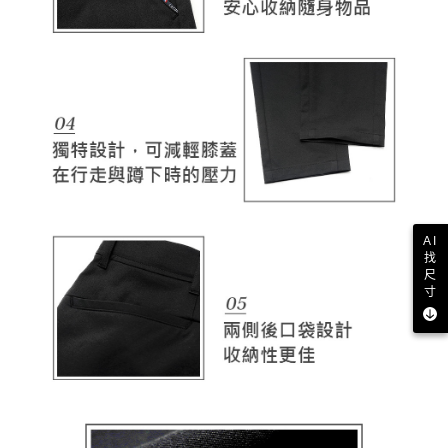
AI
找
尺
寸