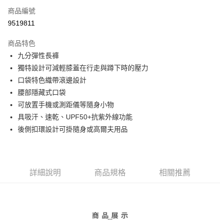
商品編號
Apple Pay
9519811
街口支付
商品特色
悠遊付
九分彈性長褲
大哥付你分期
獨特設計可減輕膝蓋在行走與蹲下時的壓力
相關說明
口袋特色織帶滾邊設計
【大哥付你分期使用說明】
腰部隱藏式口袋
AFTEE先享後付
1.本服務由台灣大哥大提供，台灣大哥大用戶可立即使用無須另外申請。
可放置手機或測距儀等隨身小物
2.付款方式選擇「大哥付你分期」，訂單成立後會自動跳轉到大哥付的交易
相關說明
流程，驗證手機門號後，選擇欲分期的期數、繳款截止日，確認付款後即完
具吸汗、速乾、UPF50+抗紫外線功能
【關於「AFTEE先享後付」】
成交易。
ATM付款
AFTEE先享後付是「在收到商品之後才付款」的支付方式。 讓您購物簡單
後側扣環設計可掛隨身或高爾夫用品
3.實際核准額度、可分期數及費用金額請依後續交易確認頁面所載為準。
便利好安心！
4.訂單成立30分鐘內，如未前往確認交易或遇審核未通過，訂單將自動取
１．簡單：不需註冊會員、不需綁卡、不需儲值。
運送方式
消。如遇「轉專審核」未通過狀況，表示未達大哥付你分期系統評分，恕無
２．便利：只要手機號碼，簡訊認證，即可結帳。
法說明評估內容。
３．安心：先確認商品／服務後，再付款。
全家取貨付款
【繳款方式說明】
詳細說明
商品規格
相關推薦
1.分期款項不併入電信帳單，「大哥付你分期」於每月結算日後寄送繳費提
免運費
【「AFTEE先享後付」結帳流程】
醒簡訊。
１．於結帳方式選擇「AFTEE先享後付」後，將跳轉至「AFTEE先享後付」
2.透過簡訊連結打開帳單後，可選擇「超商條碼／台灣大直營門市／銀行轉
付款後全家取貨
結帳頁面，進行簡訊認證並確認金額後，即可完成結帳。
帳／街口支付／iPASS MONEY」等通路繳費。
２．訂單成立數日內，您將收到繳費通知簡訊。
免運費
３．收到繳費通知簡訊後14天內，點擊此簡訊中的連結，可透過四大超商／