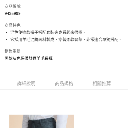
商品編號
Apple Pay
9435999
街口支付
商品特色
悠遊付
混色使這款褲子搭配套裝夾克看起來很棒。
大哥付你分期
它採用羊毛混紡面料製成，穿著柔軟奢華，非常適合單獨搭配。
相關說明
銷售重點
【大哥付你分期使用說明】
AFTEE先享後付
1.本服務由台灣大哥大提供，台灣大哥大用戶可立即使用無須另外申請。
男款灰色保暖舒適羊毛長褲
2.付款方式選擇「大哥付你分期」，訂單成立後會自動跳轉到大哥付的交易
相關說明
流程，驗證手機門號後，選擇欲分期的期數、繳款截止日，確認付款後即完
【關於「AFTEE先享後付」】
成交易。
ATM付款
AFTEE先享後付是「在收到商品之後才付款」的支付方式。 讓您購物簡單
3.實際核准額度、可分期數及費用金額請依後續交易確認頁面所載為準。
便利好安心！
4.訂單成立30分鐘內，如未前往確認交易或遇審核未通過，訂單將自動取
詳細說明
商品規格
相關推薦
１．簡單：不需註冊會員、不需綁卡、不需儲值。
運送方式
消。如遇「轉專審核」未通過狀況，表示未達大哥付你分期系統評分，恕無
２．便利：只要手機號碼，簡訊認證，即可結帳。
法說明評估內容。
３．安心：先確認商品／服務後，再付款。
全家取貨付款
【繳款方式說明】
1.分期款項不併入電信帳單，「大哥付你分期」於每月結算日後寄送繳費提
免運費
【「AFTEE先享後付」結帳流程】
醒簡訊。
１．於結帳方式選擇「AFTEE先享後付」後，將跳轉至「AFTEE先享後付」
2.透過簡訊連結打開帳單後，可選擇「超商條碼／台灣大直營門市／銀行轉
付款後全家取貨
結帳頁面，進行簡訊認證並確認金額後，即可完成結帳。
帳／街口支付／iPASS MONEY」等通路繳費。
２．訂單成立數日內，您將收到繳費通知簡訊。
免運費
３．收到繳費通知簡訊後14天內，點擊此簡訊中的連結，可透過四大超商／