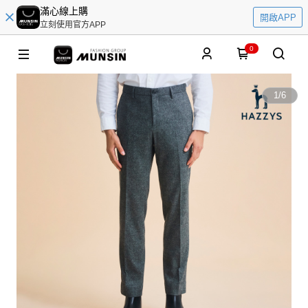
滿心線上購
開啟APP
立刻使用官方APP
0
1
/
6