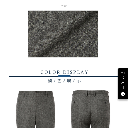
AI
找
尺
寸