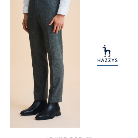
【注意事項】
ATM／網路銀行／等多元方式進行付款，方視為交易完成。
萊爾富取貨付款
1.本服務係由「台灣大哥大股份有限公司」（以下簡稱本公司）所提供，讓
※ 請注意：結帳手續完成當下不需立刻繳費，但若您需要取消訂單，請聯絡
用戶於交易時，得透過本服務購買商品或服務，並由商店將買賣／分期付款
免運費
購買商品的店家。未經商家同意取消之訂單仍視為有效，需透過AFTEE先享
買賣價金債權讓與本公司後，依約使用本公司帳單繳交帳款。
後付繳納相關費用。
2.基於同意付款使用「大哥付你分期」之契約關係目的，商店將以您的個人
付款後萊爾富取貨
※ 交易是否成功請以「AFTEE先享後付 」之結帳頁面顯示為準，若有關於
資料（包含姓名、電話或地址）提供予台灣大哥大進項蒐集、處理及利用，
是否繳費成功／繳費後需取消欲退款等相關疑問，請聯繫「AFTEE先享後付
免運費
由本公司與您本人進行分期帳單所需資料之確認、核對及更正。
客戶支援中心」
https://netprotections.freshdesk.com/support/home
3.完整用戶服務條款，請詳閱以下連結：
https://oppay.tw/userRule
7-11取貨付款
【注意事項】
１．透過由恩沛科技股份有限公司提供之「AFTEE先享後付」服務完成之交
免運費
易，需依本服務之必要範圍內提供個人資料，並將交易相關給付款項請求債
權轉讓予恩沛科技股份有限公司。
付款後7-11取貨
２．關於個人資料處理事宜，請瀏覽以下網址：
免運費
https://aftee.tw/terms/#terms3
３．未成年的使用者請事先徵得法定代理人或監護人之同意方可使用
宅配
「AFTEE先享後付」，若未經同意申辦者引起之損失，本公司不負相關責
任。
免運費
４．使用「AFTEE先享後付」時，將依據個別帳號之用戶狀況，依本公司即
時審查核予不同之上限額度；若仍有額度不足之情形，本公司將視審查結果
離島宅配
請求用戶進行身份認證。
免運費
５．嚴禁一人註冊多個帳號或使用他人資訊註冊。若發現惡意使用之情形，
恩沛科技股份有限公司將有權停止該用戶之使用額度並採取法律行動。