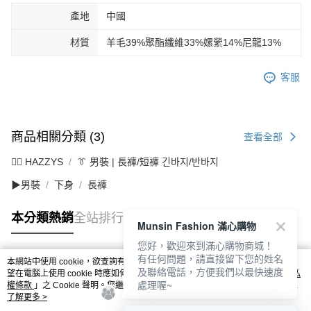
產地
中國
材質
羊毛39%聚酯纖維33%嫘縈14%尼龍13%
客服
商品相關分類 (3)
查看全部
🐕‍🦺 HAZZYS
👔 男裝 | 長褲/短褲 긴바지/반바지
▶男裝
下身
長褲
本分類熱銷
全站排行
Munsin Fashion 滿心購物
您好，歡迎來到滿心購物商城！
有任何問題，請直接留下您的姓名
本網站中使用 cookie，欲查詢有關本網站使用 cookie 方式之詳情，及若您不希
及聯絡電話，方便我們以最快速度
熱門標籤
望在電腦上使用 cookie 時應如何變更電腦的 cookie 設定，請參閱本網站「
隱私
處理喔~
權條款
」之 Cookie 聲明。您繼續使用本網站即表示您同意本公司得按本網站使
用條款之 Cookie 聲明使用 cookie。
了解更多 >