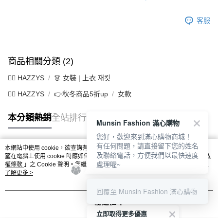
客服
商品相關分類 (2)
🐕‍🦺 HAZZYS
👗 女裝 | 上衣 재킷
🐕‍🦺 HAZZYS
👉秋冬商品5折up
女款
本分類熱銷
全站排行
Munsin Fashion 滿心購物
您好，歡迎來到滿心購物商城！
有任何問題，請直接留下您的姓名
本網站中使用 cookie，欲查詢有關本網站使用 cookie 方式之詳情，及若您不希
及聯絡電話，方便我們以最快速度
熱門標籤
望在電腦上使用 cookie 時應如何變更電腦的 cookie 設定，請參閱本網站「
隱私
處理喔~
權條款
」之 Cookie 聲明。您繼續使用本網站即表示您同意本公司得按本網站使
用條款之 Cookie 聲明使用 cookie。
了解更多 >
回覆至 Munsin Fashion 滿心購物
我知道了
立即取得更多優惠