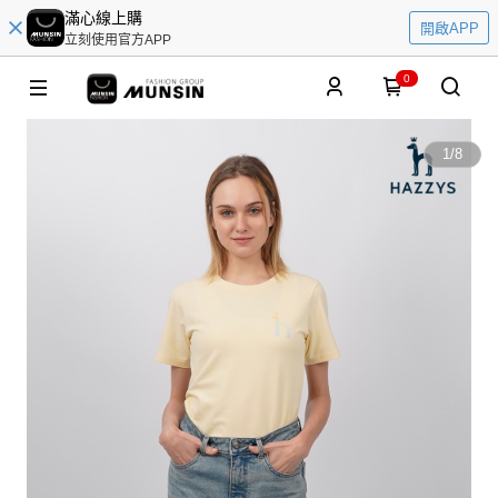
滿心線上購
開啟APP
立刻使用官方APP
0
1
/
8