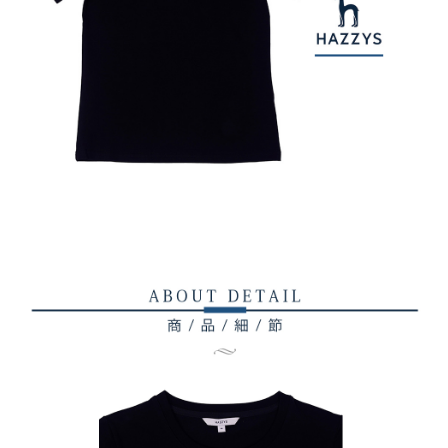
【注意事項】
ATM／網路銀行／等多元方式進行付款，方視為交易完成。
萊爾富取貨付款
1.本服務係由「台灣大哥大股份有限公司」（以下簡稱本公司）所提供，讓
※ 請注意：結帳手續完成當下不需立刻繳費，但若您需要取消訂單，請聯絡
用戶於交易時，得透過本服務購買商品或服務，並由商店將買賣／分期付款
免運費
購買商品的店家。未經商家同意取消之訂單仍視為有效，需透過AFTEE先享
買賣價金債權讓與本公司後，依約使用本公司帳單繳交帳款。
後付繳納相關費用。
2.基於同意付款使用「大哥付你分期」之契約關係目的，商店將以您的個人
付款後萊爾富取貨
※ 交易是否成功請以「AFTEE先享後付 」之結帳頁面顯示為準，若有關於
資料（包含姓名、電話或地址）提供予台灣大哥大進項蒐集、處理及利用，
是否繳費成功／繳費後需取消欲退款等相關疑問，請聯繫「AFTEE先享後付
免運費
由本公司與您本人進行分期帳單所需資料之確認、核對及更正。
客戶支援中心」
https://netprotections.freshdesk.com/support/home
3.完整用戶服務條款，請詳閱以下連結：
https://oppay.tw/userRule
7-11取貨付款
【注意事項】
１．透過由恩沛科技股份有限公司提供之「AFTEE先享後付」服務完成之交
免運費
易，需依本服務之必要範圍內提供個人資料，並將交易相關給付款項請求債
權轉讓予恩沛科技股份有限公司。
付款後7-11取貨
２．關於個人資料處理事宜，請瀏覽以下網址：
免運費
https://aftee.tw/terms/#terms3
３．未成年的使用者請事先徵得法定代理人或監護人之同意方可使用
宅配
「AFTEE先享後付」，若未經同意申辦者引起之損失，本公司不負相關責
任。
免運費
４．使用「AFTEE先享後付」時，將依據個別帳號之用戶狀況，依本公司即
時審查核予不同之上限額度；若仍有額度不足之情形，本公司將視審查結果
離島宅配
請求用戶進行身份認證。
免運費
５．嚴禁一人註冊多個帳號或使用他人資訊註冊。若發現惡意使用之情形，
恩沛科技股份有限公司將有權停止該用戶之使用額度並採取法律行動。