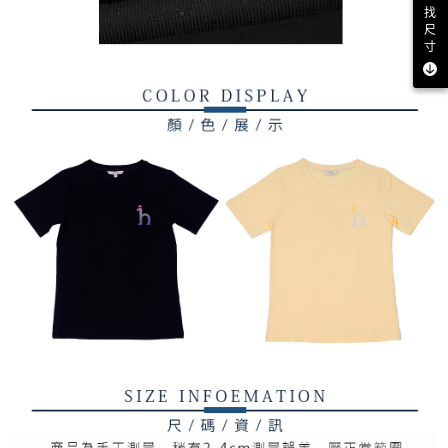
找
尺
寸