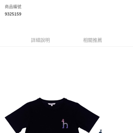
商品編號
Apple Pay
9325159
街口支付
悠遊付
大哥付你分期
詳細說明
相關推薦
相關說明
【大哥付你分期使用說明】
AFTEE先享後付
1.本服務由台灣大哥大提供，台灣大哥大用戶可立即使用無須另外申請。
2.付款方式選擇「大哥付你分期」，訂單成立後會自動跳轉到大哥付的交易
相關說明
流程，驗證手機門號後，選擇欲分期的期數、繳款截止日，確認付款後即完
【關於「AFTEE先享後付」】
成交易。
ATM付款
AFTEE先享後付是「在收到商品之後才付款」的支付方式。 讓您購物簡單
3.實際核准額度、可分期數及費用金額請依後續交易確認頁面所載為準。
便利好安心！
4.訂單成立30分鐘內，如未前往確認交易或遇審核未通過，訂單將自動取
１．簡單：不需註冊會員、不需綁卡、不需儲值。
運送方式
消。如遇「轉專審核」未通過狀況，表示未達大哥付你分期系統評分，恕無
２．便利：只要手機號碼，簡訊認證，即可結帳。
法說明評估內容。
３．安心：先確認商品／服務後，再付款。
全家取貨付款
【繳款方式說明】
1.分期款項不併入電信帳單，「大哥付你分期」於每月結算日後寄送繳費提
免運費
【「AFTEE先享後付」結帳流程】
醒簡訊。
１．於結帳方式選擇「AFTEE先享後付」後，將跳轉至「AFTEE先享後付」
2.透過簡訊連結打開帳單後，可選擇「超商條碼／台灣大直營門市／銀行轉
付款後全家取貨
結帳頁面，進行簡訊認證並確認金額後，即可完成結帳。
帳／街口支付／iPASS MONEY」等通路繳費。
２．訂單成立數日內，您將收到繳費通知簡訊。
免運費
３．收到繳費通知簡訊後14天內，點擊此簡訊中的連結，可透過四大超商／