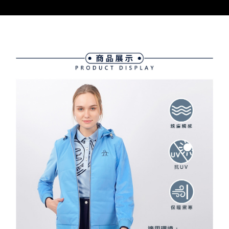
買賣價金債權讓與本公司後，依約使用本公司帳單繳交帳款。
後付繳納相關費用。
2.基於同意付款使用「大哥付你分期」之契約關係目的，商店將以您的個人
付款後萊爾富取貨
※ 交易是否成功請以「AFTEE先享後付 」之結帳頁面顯示為準，若有關於
資料（包含姓名、電話或地址）提供予台灣大哥大進項蒐集、處理及利用，
是否繳費成功／繳費後需取消欲退款等相關疑問，請聯繫「AFTEE先享後付
免運費
由本公司與您本人進行分期帳單所需資料之確認、核對及更正。
客戶支援中心」
https://netprotections.freshdesk.com/support/home
3.完整用戶服務條款，請詳閱以下連結：
https://oppay.tw/userRule
7-11取貨付款
【注意事項】
１．透過由恩沛科技股份有限公司提供之「AFTEE先享後付」服務完成之交
免運費
易，需依本服務之必要範圍內提供個人資料，並將交易相關給付款項請求債
權轉讓予恩沛科技股份有限公司。
付款後7-11取貨
２．關於個人資料處理事宜，請瀏覽以下網址：
免運費
https://aftee.tw/terms/#terms3
３．未成年的使用者請事先徵得法定代理人或監護人之同意方可使用
宅配
「AFTEE先享後付」，若未經同意申辦者引起之損失，本公司不負相關責
任。
免運費
４．使用「AFTEE先享後付」時，將依據個別帳號之用戶狀況，依本公司即
時審查核予不同之上限額度；若仍有額度不足之情形，本公司將視審查結果
離島宅配
請求用戶進行身份認證。
免運費
５．嚴禁一人註冊多個帳號或使用他人資訊註冊。若發現惡意使用之情形，
恩沛科技股份有限公司將有權停止該用戶之使用額度並採取法律行動。