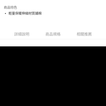
街口支付
商品特色
悠遊付
輕量保暖伸縮材質鋪棉
大哥付你分期
相關說明
【大哥付你分期使用說明】
AFTEE先享後付
1.本服務由台灣大哥大提供，台灣大哥大用戶可立即使用無須另外申請。
詳細說明
商品規格
相關推薦
2.付款方式選擇「大哥付你分期」，訂單成立後會自動跳轉到大哥付的交易
相關說明
流程，驗證手機門號後，選擇欲分期的期數、繳款截止日，確認付款後即完
【關於「AFTEE先享後付」】
成交易。
ATM付款
AFTEE先享後付是「在收到商品之後才付款」的支付方式。 讓您購物簡單
3.實際核准額度、可分期數及費用金額請依後續交易確認頁面所載為準。
便利好安心！
4.訂單成立30分鐘內，如未前往確認交易或遇審核未通過，訂單將自動取
１．簡單：不需註冊會員、不需綁卡、不需儲值。
運送方式
消。如遇「轉專審核」未通過狀況，表示未達大哥付你分期系統評分，恕無
２．便利：只要手機號碼，簡訊認證，即可結帳。
法說明評估內容。
３．安心：先確認商品／服務後，再付款。
全家取貨付款
【繳款方式說明】
1.分期款項不併入電信帳單，「大哥付你分期」於每月結算日後寄送繳費提
免運費
【「AFTEE先享後付」結帳流程】
醒簡訊。
１．於結帳方式選擇「AFTEE先享後付」後，將跳轉至「AFTEE先享後付」
2.透過簡訊連結打開帳單後，可選擇「超商條碼／台灣大直營門市／銀行轉
付款後全家取貨
結帳頁面，進行簡訊認證並確認金額後，即可完成結帳。
帳／街口支付／iPASS MONEY」等通路繳費。
２．訂單成立數日內，您將收到繳費通知簡訊。
免運費
３．收到繳費通知簡訊後14天內，點擊此簡訊中的連結，可透過四大超商／
【注意事項】
ATM／網路銀行／等多元方式進行付款，方視為交易完成。
萊爾富取貨付款
1.本服務係由「台灣大哥大股份有限公司」（以下簡稱本公司）所提供，讓
※ 請注意：結帳手續完成當下不需立刻繳費，但若您需要取消訂單，請聯絡
用戶於交易時，得透過本服務購買商品或服務，並由商店將買賣／分期付款
免運費
購買商品的店家。未經商家同意取消之訂單仍視為有效，需透過AFTEE先享