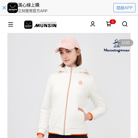
滿心線上購
開啟APP
立刻使用官方APP
0
1
/
10