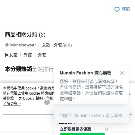
客服
商品相關分類 (2)
💎 Munsingwear
女款 | 外套/背心
▶女裝
外搭
外套
本分類熱銷
全站排行
Munsin Fashion 滿心購物
您好，歡迎來到滿心購物商城！
有任何問題，請直接留下您的姓名
本網站中使用 cookie，欲查詢有關本網站使用 cookie 方式之詳情，及若您不希
及聯絡電話，方便我們以最快速度
熱門標籤
望在電腦上使用 cookie 時應如何變更電腦的 cookie 設定，請參閱本網站「
隱私
處理喔~
權條款
」之 Cookie 聲明。您繼續使用本網站即表示您同意本公司得按本網站使
用條款之 Cookie 聲明使用 cookie。
了解更多 >
回覆至 Munsin Fashion 滿心購物
我知道了
立即取得更多優惠