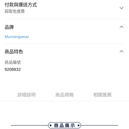
付款與運送方式
超取免運費
付款方式
品牌
信用卡一次付款
Munsingwear
超商取貨付款
商品特色
LINE Pay
商品編號
Apple Pay
9208832
街口支付
悠遊付
大哥付你分期
詳細說明
商品規格
相關推薦
相關說明
【大哥付你分期使用說明】
AFTEE先享後付
1.本服務由台灣大哥大提供，台灣大哥大用戶可立即使用無須另外申請。
2.付款方式選擇「大哥付你分期」，訂單成立後會自動跳轉到大哥付的交易
相關說明
流程，驗證手機門號後，選擇欲分期的期數、繳款截止日，確認付款後即完
【關於「AFTEE先享後付」】
成交易。