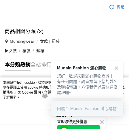
客服
商品相關分類 (2)
💎 Munsingwear
女款 | 裙裝
▶女裝
裙裝
短裙
本分類熱銷
全站排行
Munsin Fashion 滿心購物
您好，歡迎來到滿心購物商城！
有任何問題，請直接留下您的姓名
本網站中使用 cookie，欲查詢有關本網站使用 cookie 方式之詳情，及若您不希
及聯絡電話，方便我們以最快速度
熱門標籤
望在電腦上使用 cookie 時應如何變更電腦的 cookie 設定，請參閱本網站「
隱私
處理喔~
權條款
」之 Cookie 聲明。您繼續使用本網站即表示您同意本公司得按本網站使
用條款之 Cookie 聲明使用 cookie。
了解更多 >
回覆至 Munsin Fashion 滿心購物
我知道了
立即取得更多優惠