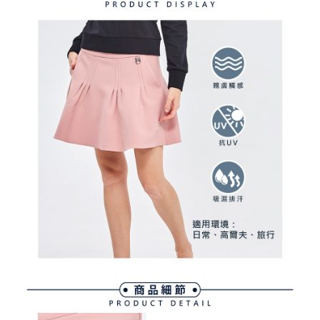
ATM付款
AFTEE先享後付是「在收到商品之後才付款」的支付方式。 讓您購物簡單
3.實際核准額度、可分期數及費用金額請依後續交易確認頁面所載為準。
便利好安心！
4.訂單成立30分鐘內，如未前往確認交易或遇審核未通過，訂單將自動取
１．簡單：不需註冊會員、不需綁卡、不需儲值。
運送方式
消。如遇「轉專審核」未通過狀況，表示未達大哥付你分期系統評分，恕無
２．便利：只要手機號碼，簡訊認證，即可結帳。
法說明評估內容。
３．安心：先確認商品／服務後，再付款。
全家取貨付款
【繳款方式說明】
1.分期款項不併入電信帳單，「大哥付你分期」於每月結算日後寄送繳費提
免運費
【「AFTEE先享後付」結帳流程】
醒簡訊。
１．於結帳方式選擇「AFTEE先享後付」後，將跳轉至「AFTEE先享後付」
2.透過簡訊連結打開帳單後，可選擇「超商條碼／台灣大直營門市／銀行轉
付款後全家取貨
結帳頁面，進行簡訊認證並確認金額後，即可完成結帳。
帳／街口支付／iPASS MONEY」等通路繳費。
２．訂單成立數日內，您將收到繳費通知簡訊。
免運費
３．收到繳費通知簡訊後14天內，點擊此簡訊中的連結，可透過四大超商／
【注意事項】
ATM／網路銀行／等多元方式進行付款，方視為交易完成。
萊爾富取貨付款
1.本服務係由「台灣大哥大股份有限公司」（以下簡稱本公司）所提供，讓
※ 請注意：結帳手續完成當下不需立刻繳費，但若您需要取消訂單，請聯絡
用戶於交易時，得透過本服務購買商品或服務，並由商店將買賣／分期付款
免運費
購買商品的店家。未經商家同意取消之訂單仍視為有效，需透過AFTEE先享
買賣價金債權讓與本公司後，依約使用本公司帳單繳交帳款。
後付繳納相關費用。
2.基於同意付款使用「大哥付你分期」之契約關係目的，商店將以您的個人
付款後萊爾富取貨
※ 交易是否成功請以「AFTEE先享後付 」之結帳頁面顯示為準，若有關於
資料（包含姓名、電話或地址）提供予台灣大哥大進項蒐集、處理及利用，
是否繳費成功／繳費後需取消欲退款等相關疑問，請聯繫「AFTEE先享後付
免運費
由本公司與您本人進行分期帳單所需資料之確認、核對及更正。
客戶支援中心」
https://netprotections.freshdesk.com/support/home
3.完整用戶服務條款，請詳閱以下連結：
https://oppay.tw/userRule
7-11取貨付款
【注意事項】
１．透過由恩沛科技股份有限公司提供之「AFTEE先享後付」服務完成之交
免運費
易，需依本服務之必要範圍內提供個人資料，並將交易相關給付款項請求債
權轉讓予恩沛科技股份有限公司。
付款後7-11取貨
２．關於個人資料處理事宜，請瀏覽以下網址：
免運費
https://aftee.tw/terms/#terms3