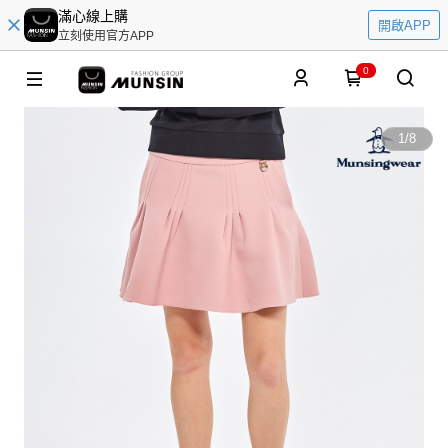
滿心線上購
開啟APP
立刻使用官方APP
0
1
/
8