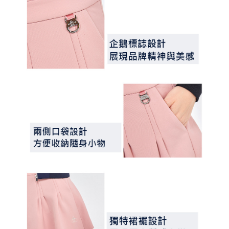
３．未成年的使用者請事先徵得法定代理人或監護人之同意方可使用
宅配
「AFTEE先享後付」，若未經同意申辦者引起之損失，本公司不負相關責
任。
免運費
４．使用「AFTEE先享後付」時，將依據個別帳號之用戶狀況，依本公司即
時審查核予不同之上限額度；若仍有額度不足之情形，本公司將視審查結果
離島宅配
請求用戶進行身份認證。
免運費
５．嚴禁一人註冊多個帳號或使用他人資訊註冊。若發現惡意使用之情形，
恩沛科技股份有限公司將有權停止該用戶之使用額度並採取法律行動。