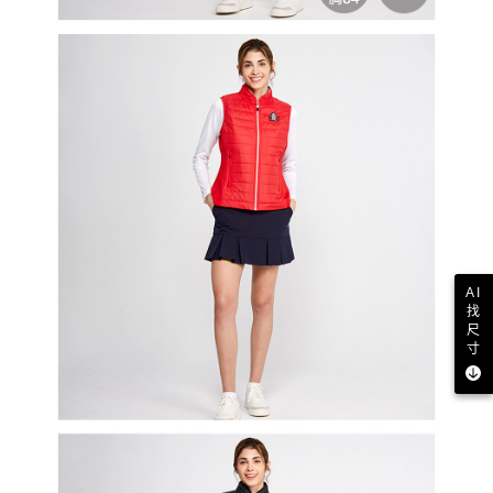
AI
找
尺
寸