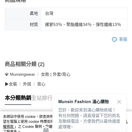
產地
台灣
材質
縲縈53％、聚酯纖維34％、彈性纖維13％
客服
商品相關分類 (2)
💎 Munsingwear
女款 | 外套/背心
▶女裝
外搭
背心
本分類熱銷
全站排行
Munsin Fashion 滿心購物
您好，歡迎來到滿心購物商城！
有任何問題，請直接留下您的姓名
本網站中使用 cookie，欲查詢有關本網站使用 cookie 方式之詳情，及若您不希
及聯絡電話，方便我們以最快速度
熱門標籤
望在電腦上使用 cookie 時應如何變更電腦的 cookie 設定，請參閱本網站「
隱私
處理喔~
權條款
」之 Cookie 聲明。您繼續使用本網站即表示您同意本公司得按本網站使
用條款之 Cookie 聲明使用 cookie。
了解更多 >