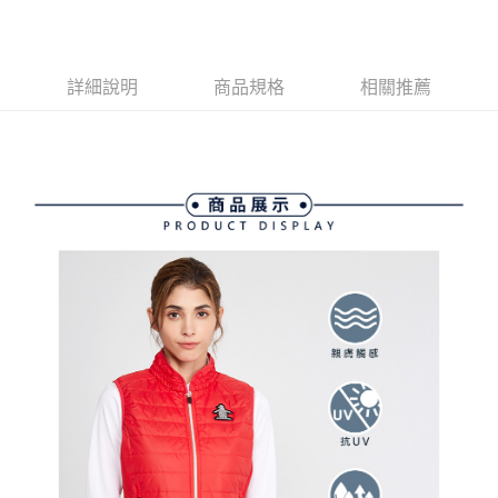
街口支付
悠遊付
大哥付你分期
詳細說明
商品規格
相關推薦
相關說明
【大哥付你分期使用說明】
AFTEE先享後付
1.本服務由台灣大哥大提供，台灣大哥大用戶可立即使用無須另外申請。
2.付款方式選擇「大哥付你分期」，訂單成立後會自動跳轉到大哥付的交易
相關說明
流程，驗證手機門號後，選擇欲分期的期數、繳款截止日，確認付款後即完
【關於「AFTEE先享後付」】
成交易。
ATM付款
AFTEE先享後付是「在收到商品之後才付款」的支付方式。 讓您購物簡單
3.實際核准額度、可分期數及費用金額請依後續交易確認頁面所載為準。
便利好安心！
4.訂單成立30分鐘內，如未前往確認交易或遇審核未通過，訂單將自動取
１．簡單：不需註冊會員、不需綁卡、不需儲值。
運送方式
消。如遇「轉專審核」未通過狀況，表示未達大哥付你分期系統評分，恕無
２．便利：只要手機號碼，簡訊認證，即可結帳。
法說明評估內容。
３．安心：先確認商品／服務後，再付款。
全家取貨付款
【繳款方式說明】
1.分期款項不併入電信帳單，「大哥付你分期」於每月結算日後寄送繳費提
免運費
【「AFTEE先享後付」結帳流程】
醒簡訊。
１．於結帳方式選擇「AFTEE先享後付」後，將跳轉至「AFTEE先享後付」
2.透過簡訊連結打開帳單後，可選擇「超商條碼／台灣大直營門市／銀行轉
付款後全家取貨
結帳頁面，進行簡訊認證並確認金額後，即可完成結帳。
帳／街口支付／iPASS MONEY」等通路繳費。
２．訂單成立數日內，您將收到繳費通知簡訊。
免運費
３．收到繳費通知簡訊後14天內，點擊此簡訊中的連結，可透過四大超商／
【注意事項】
ATM／網路銀行／等多元方式進行付款，方視為交易完成。
萊爾富取貨付款
1.本服務係由「台灣大哥大股份有限公司」（以下簡稱本公司）所提供，讓
※ 請注意：結帳手續完成當下不需立刻繳費，但若您需要取消訂單，請聯絡
用戶於交易時，得透過本服務購買商品或服務，並由商店將買賣／分期付款
免運費
購買商品的店家。未經商家同意取消之訂單仍視為有效，需透過AFTEE先享