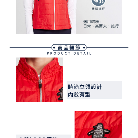
買賣價金債權讓與本公司後，依約使用本公司帳單繳交帳款。
後付繳納相關費用。
2.基於同意付款使用「大哥付你分期」之契約關係目的，商店將以您的個人
付款後萊爾富取貨
※ 交易是否成功請以「AFTEE先享後付 」之結帳頁面顯示為準，若有關於
資料（包含姓名、電話或地址）提供予台灣大哥大進項蒐集、處理及利用，
是否繳費成功／繳費後需取消欲退款等相關疑問，請聯繫「AFTEE先享後付
免運費
由本公司與您本人進行分期帳單所需資料之確認、核對及更正。
客戶支援中心」
https://netprotections.freshdesk.com/support/home
3.完整用戶服務條款，請詳閱以下連結：
https://oppay.tw/userRule
7-11取貨付款
【注意事項】
１．透過由恩沛科技股份有限公司提供之「AFTEE先享後付」服務完成之交
免運費
易，需依本服務之必要範圍內提供個人資料，並將交易相關給付款項請求債
權轉讓予恩沛科技股份有限公司。
付款後7-11取貨
２．關於個人資料處理事宜，請瀏覽以下網址：
免運費
https://aftee.tw/terms/#terms3
３．未成年的使用者請事先徵得法定代理人或監護人之同意方可使用
宅配
「AFTEE先享後付」，若未經同意申辦者引起之損失，本公司不負相關責
任。
免運費
４．使用「AFTEE先享後付」時，將依據個別帳號之用戶狀況，依本公司即
時審查核予不同之上限額度；若仍有額度不足之情形，本公司將視審查結果
離島宅配
請求用戶進行身份認證。
免運費
５．嚴禁一人註冊多個帳號或使用他人資訊註冊。若發現惡意使用之情形，
恩沛科技股份有限公司將有權停止該用戶之使用額度並採取法律行動。