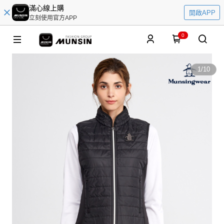
滿心線上購
開啟APP
立刻使用官方APP
0
1
/
10