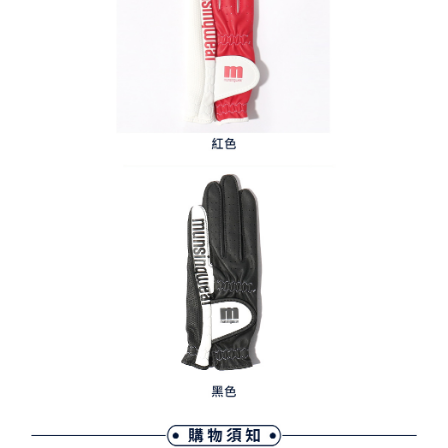
３．未成年的使用者請事先徵得法定代理人或監護人之同意方可使用
宅配
「AFTEE先享後付」，若未經同意申辦者引起之損失，本公司不負相關責
任。
免運費
４．使用「AFTEE先享後付」時，將依據個別帳號之用戶狀況，依本公司即
時審查核予不同之上限額度；若仍有額度不足之情形，本公司將視審查結果
離島宅配
請求用戶進行身份認證。
免運費
５．嚴禁一人註冊多個帳號或使用他人資訊註冊。若發現惡意使用之情形，
恩沛科技股份有限公司將有權停止該用戶之使用額度並採取法律行動。