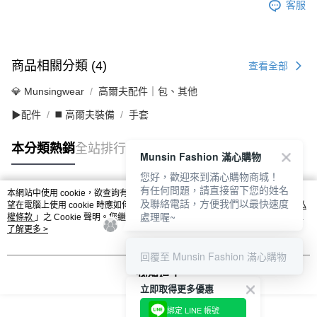
客服
商品相關分類 (4)
查看全部
💎 Munsingwear
高爾夫配件｜包、其他
▶配件
◼️ 高爾夫裝備
手套
本分類熱銷
全站排行
Munsin Fashion 滿心購物
您好，歡迎來到滿心購物商城！
有任何問題，請直接留下您的姓名
本網站中使用 cookie，欲查詢有關本網站使用 cookie 方式之詳情，及若您不希
及聯絡電話，方便我們以最快速度
熱門標籤
望在電腦上使用 cookie 時應如何變更電腦的 cookie 設定，請參閱本網站「
隱私
處理喔~
權條款
」之 Cookie 聲明。您繼續使用本網站即表示您同意本公司得按本網站使
用條款之 Cookie 聲明使用 cookie。
了解更多 >
回覆至 Munsin Fashion 滿心購物
我知道了
立即取得更多優惠
綁定 LINE 帳號