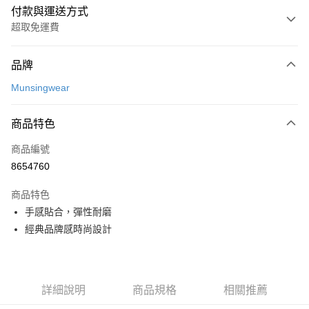
付款與運送方式
超取免運費
付款方式
品牌
信用卡一次付款
Munsingwear
超商取貨付款
商品特色
LINE Pay
商品編號
Apple Pay
8654760
街口支付
商品特色
悠遊付
手感貼合，彈性耐磨
大哥付你分期
經典品牌感時尚設計
相關說明
【大哥付你分期使用說明】
AFTEE先享後付
1.本服務由台灣大哥大提供，台灣大哥大用戶可立即使用無須另外申請。
2.付款方式選擇「大哥付你分期」，訂單成立後會自動跳轉到大哥付的交易
相關說明
詳細說明
商品規格
相關推薦
流程，驗證手機門號後，選擇欲分期的期數、繳款截止日，確認付款後即完
【關於「AFTEE先享後付」】
成交易。