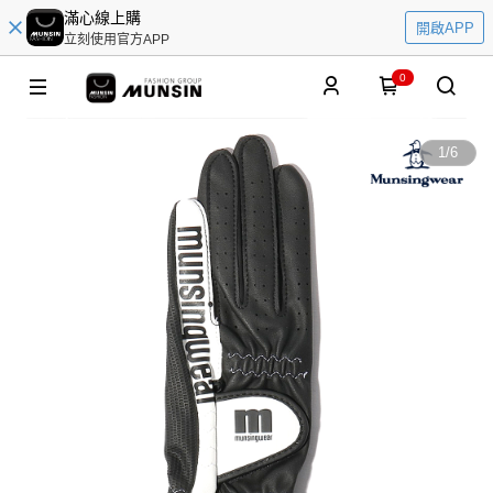
滿心線上購
開啟APP
立刻使用官方APP
0
1
/
6