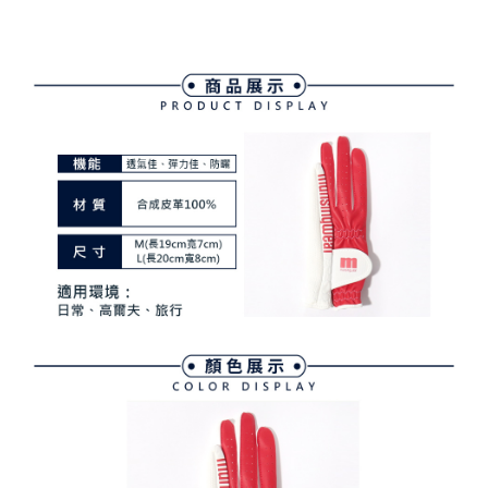
ATM付款
AFTEE先享後付是「在收到商品之後才付款」的支付方式。 讓您購物簡單
3.實際核准額度、可分期數及費用金額請依後續交易確認頁面所載為準。
便利好安心！
4.訂單成立30分鐘內，如未前往確認交易或遇審核未通過，訂單將自動取
１．簡單：不需註冊會員、不需綁卡、不需儲值。
運送方式
消。如遇「轉專審核」未通過狀況，表示未達大哥付你分期系統評分，恕無
２．便利：只要手機號碼，簡訊認證，即可結帳。
法說明評估內容。
３．安心：先確認商品／服務後，再付款。
全家取貨付款
【繳款方式說明】
1.分期款項不併入電信帳單，「大哥付你分期」於每月結算日後寄送繳費提
免運費
【「AFTEE先享後付」結帳流程】
醒簡訊。
１．於結帳方式選擇「AFTEE先享後付」後，將跳轉至「AFTEE先享後付」
2.透過簡訊連結打開帳單後，可選擇「超商條碼／台灣大直營門市／銀行轉
付款後全家取貨
結帳頁面，進行簡訊認證並確認金額後，即可完成結帳。
帳／街口支付／iPASS MONEY」等通路繳費。
２．訂單成立數日內，您將收到繳費通知簡訊。
免運費
３．收到繳費通知簡訊後14天內，點擊此簡訊中的連結，可透過四大超商／
【注意事項】
ATM／網路銀行／等多元方式進行付款，方視為交易完成。
萊爾富取貨付款
1.本服務係由「台灣大哥大股份有限公司」（以下簡稱本公司）所提供，讓
※ 請注意：結帳手續完成當下不需立刻繳費，但若您需要取消訂單，請聯絡
用戶於交易時，得透過本服務購買商品或服務，並由商店將買賣／分期付款
免運費
購買商品的店家。未經商家同意取消之訂單仍視為有效，需透過AFTEE先享
買賣價金債權讓與本公司後，依約使用本公司帳單繳交帳款。
後付繳納相關費用。
2.基於同意付款使用「大哥付你分期」之契約關係目的，商店將以您的個人
付款後萊爾富取貨
※ 交易是否成功請以「AFTEE先享後付 」之結帳頁面顯示為準，若有關於
資料（包含姓名、電話或地址）提供予台灣大哥大進項蒐集、處理及利用，
是否繳費成功／繳費後需取消欲退款等相關疑問，請聯繫「AFTEE先享後付
免運費
由本公司與您本人進行分期帳單所需資料之確認、核對及更正。
客戶支援中心」
https://netprotections.freshdesk.com/support/home
3.完整用戶服務條款，請詳閱以下連結：
https://oppay.tw/userRule
7-11取貨付款
【注意事項】
１．透過由恩沛科技股份有限公司提供之「AFTEE先享後付」服務完成之交
免運費
易，需依本服務之必要範圍內提供個人資料，並將交易相關給付款項請求債
權轉讓予恩沛科技股份有限公司。
付款後7-11取貨
２．關於個人資料處理事宜，請瀏覽以下網址：
免運費
https://aftee.tw/terms/#terms3